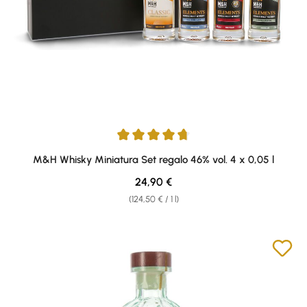
Average rating of 4.67 out of 5 stars
M&H Whisky Miniatura Set regalo 46% vol. 4 x 0,05 l
Regular price:
24,90 €
(124,50 € / 1 l)