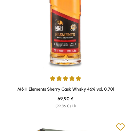
Average rating of 5 out of 5 stars
M&H Elements Sherry Cask Whisky 46% vol. 0,70l
Regular price:
69,90 €
(99,86 € / 1 l)