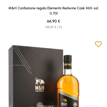
M&H Confezione regalo Elements Redwine Cask 46% vol.
0,70l
Regular price:
66,90 €
(95,57 € / 1 l)