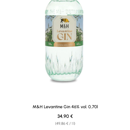
M&H Levantine Gin 46% vol. 0,70l
Regular price:
34,90 €
(49,86 € / 1 l)