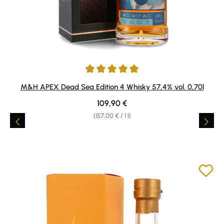
Average rating of 5 out of 5 stars
M&H APEX Dead Sea Edition 4 Whisky 57,4% vol. 0,70l
Regular price:
109,90 €
(157,00 € / 1 l)