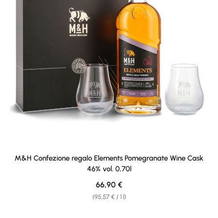
M&H Confezione regalo Elements Pomegranate Wine Cask
46% vol. 0,70l
Regular price:
66,90 €
(95,57 € / 1 l)