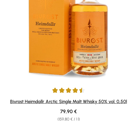
Average rating of 4.5 out of 5 stars
Bivrost Heimdallr Arctic Single Malt Whisky 50% vol. 0,50l
Regular price:
79,90 €
(159,80 € / 1 l)