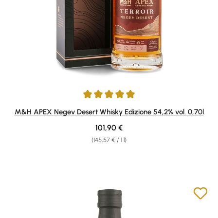
Average rating of 5 out of 5 stars
M&H APEX Negev Desert Whisky Edizione 54,2% vol. 0,70l
Regular price:
101,90 €
(145,57 € / 1 l)