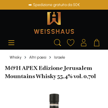
➡️ Spedizione gratuita da 50€
in content
Whisky
Altri paesi
Israele
M&H APEX Edizione Jerusalem
Mountains Whisky 55,4% vol. 0,70l
Skip image gallery