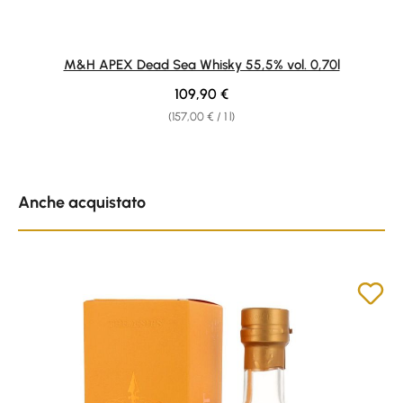
M&H APEX Dead Sea Whisky 55,5% vol. 0,70l
Regular price:
109,90 €
(157,00 € / 1 l)
Skip product gallery
Anche acquistato