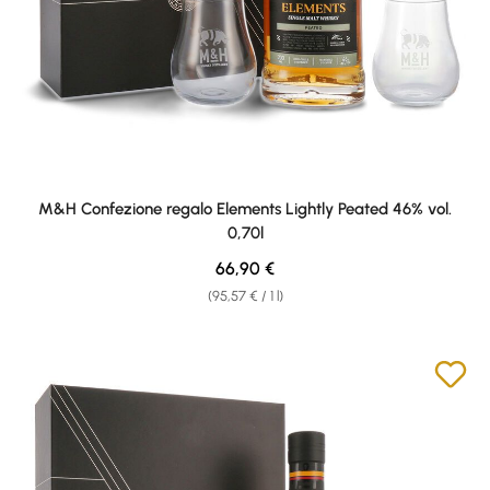
M&H Confezione regalo Elements Lightly Peated 46% vol.
0,70l
Regular price:
66,90 €
(95,57 € / 1 l)