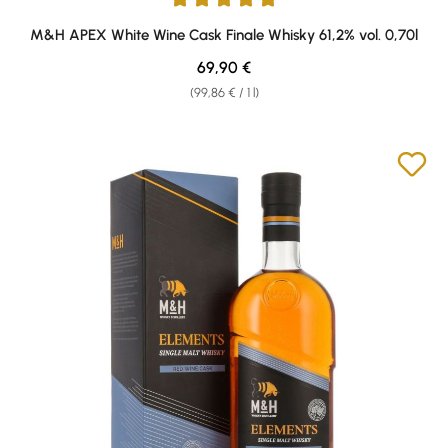
Average rating of 5 out of 5 stars
M&H APEX White Wine Cask Finale Whisky 61,2% vol. 0,70l
Regular price:
69,90 €
(99,86 € / 1 l)