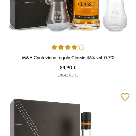
Average rating of 4 out of 5 stars
M&H Confezione regalo Classic 46% vol. 0,70l
Regular price:
54,90 €
(78,43 € / 1 l)