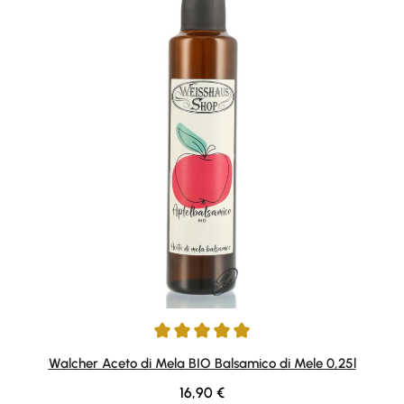
Average rating of 5 out of 5 stars
Walcher Aceto di Mela BIO Balsamico di Mele 0,25l
Regular price:
16,90 €