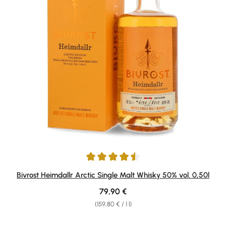
Average rating of 4.5 out of 5 stars
Bivrost Heimdallr Arctic Single Malt Whisky 50% vol. 0,50l
Regular price:
79,90 €
(159,80 € / 1 l)