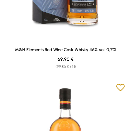
M&H Elements Red Wine Cask Whisky 46% vol. 0,70l
Regular price:
69,90 €
(99,86 € / 1 l)