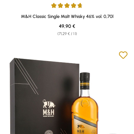
Average rating of 4.7 out of 5 stars
M&H Classic Single Malt Whisky 46% vol. 0,70l
Regular price:
49,90 €
(71,29 € / 1 l)