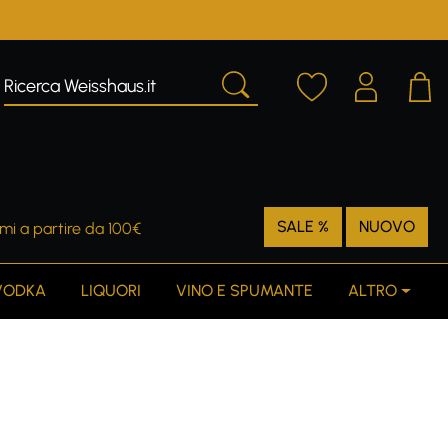
SALE %
NUOVO
mi a partire da 100€
VODKA
LIQUORI
VINO E SPUMANTE
ALTRO