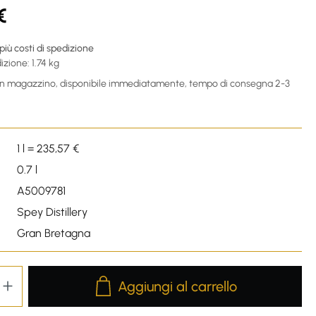
€
 più costi di spedizione
izione: 1.74 kg
 in magazzino, disponibile immediatamente, tempo di consegna 2-3
1 l = 235,57 €
0.7 l
A5009781
Spey Distillery
Gran Bretagna
Product Quantity: Enter the desired amou
Aggiungi al carrello