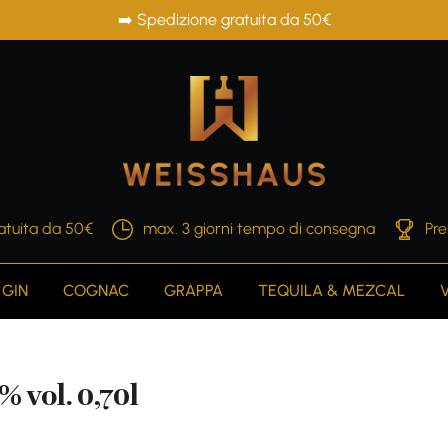
➡️ Spedizione gratuita da 50€
atuita da 50€
max. 3 giorni tempo di consegna
Pre
GIN
COGNAC
GRAPPA
TEQUILA & MEZCAL
 vol. 0,70l