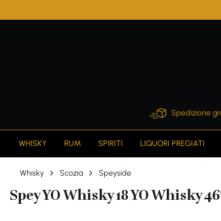
search
Skip to main navigation
Spedizione gr
WHISKY
RUM
SPIRITI
LIQUORI PREGIATI
Whisky
Scozia
Speyside
Spey YO Whisky 18 YO Whisky 46%