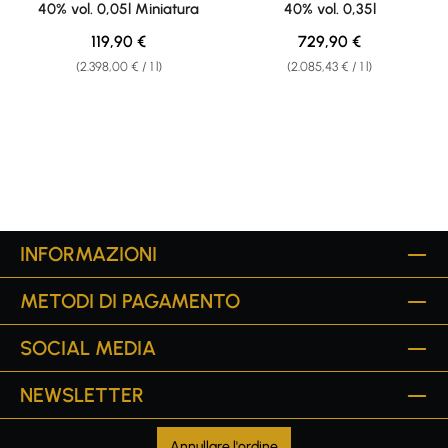
40% vol. 0,05l Miniatura
40% vol. 0,35l
Regular price:
Regular price:
119,90 €
729,90 €
(2.398,00 € / 1 l)
(2.085,43 € / 1 l)
INFORMAZIONI
METODI DI PAGAMENTO
SOCIAL MEDIA
NEWSLETTER
Annullare l'ordine