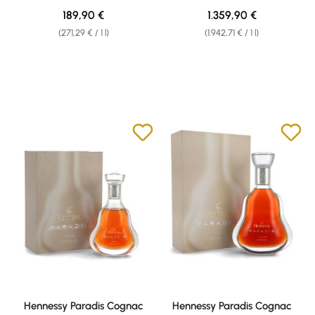
Regular price:
Regular price:
189,90 €
1.359,90 €
(271,29 € / 1 l)
(1.942,71 € / 1 l)
Hennessy Paradis Cognac
Hennessy Paradis Cognac