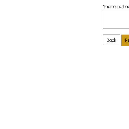
Your email 
Back
R