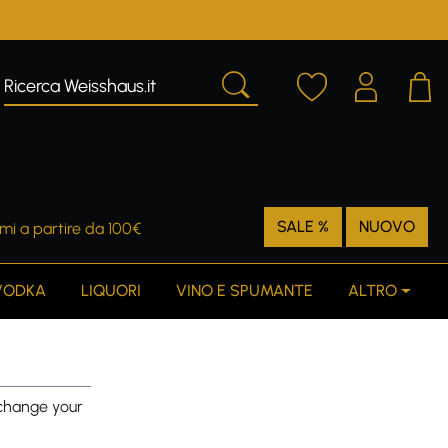
SALE %
NUOVO
mi a partire da 100€
VODKA
LIQUORI
VINO E SPUMANTE
ALTRO
o change your