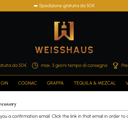
➡️ Spedizione gratuita da 50€
atuita da 50€
max. 3 giorni tempo di consegna
Pre
GIN
COGNAC
GRAPPA
TEQUILA & MEZCAL
ecovery
you a confirmation email. Click the link in that email in order t