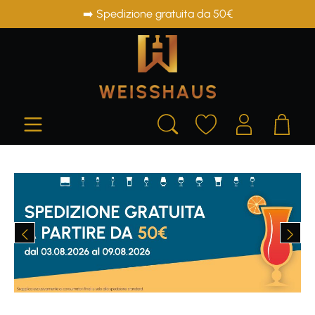
➡️ Spedizione gratuita da 50€
in content
Skip image gallery