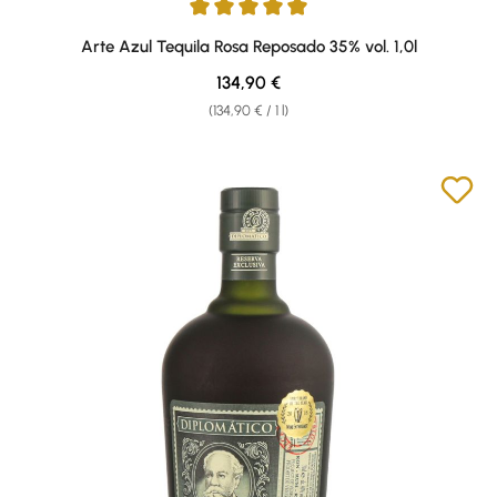
Average rating of 5 out of 5 stars
Arte Azul Tequila Rosa Reposado 35% vol. 1,0l
Regular price:
134,90 €
(134,90 € / 1 l)