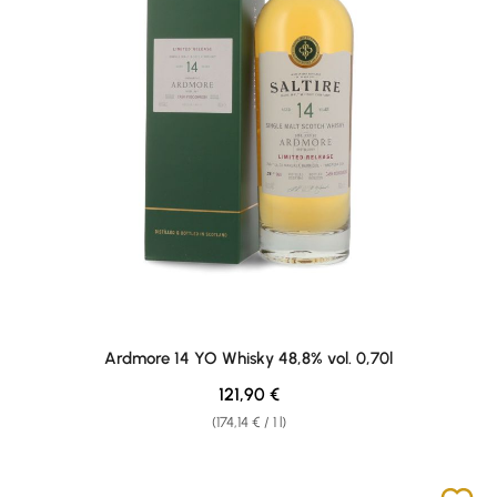
Ardmore 14 YO Whisky 48,8% vol. 0,70l
Regular price:
121,90 €
(174,14 € / 1 l)