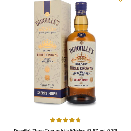
Average rating of 4.83 out of 5 stars
Dunville's Three Crowns Irish Whiskey 43,5% vol. 0,70l