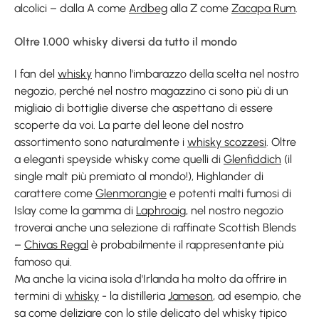
alcolici – dalla A come
Ardbeg
alla Z come
Zacapa Rum
.
Oltre 1.000 whisky diversi da tutto il mondo
I fan del
whisky
hanno l'imbarazzo della scelta nel nostro
negozio, perché nel nostro magazzino ci sono più di un
migliaio di bottiglie diverse che aspettano di essere
scoperte da voi. La parte del leone del nostro
assortimento sono naturalmente i
whisky scozzesi
. Oltre
a eleganti speyside whisky come quelli di
Glenfiddich
(il
single malt più premiato al mondo!), Highlander di
carattere come
Glenmorangie
e potenti malti fumosi di
Islay come la gamma di
Laphroaig
, nel nostro negozio
troverai anche una selezione di raffinate Scottish Blends
–
Chivas Regal
è probabilmente il rappresentante più
famoso qui.
Ma anche la vicina isola d'Irlanda ha molto da offrire in
termini di
whisky
- la distilleria
Jameson
, ad esempio, che
sa come deliziare con lo stile delicato del whisky tipico