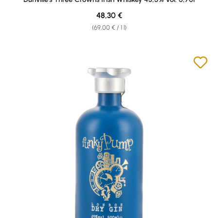
Regular price:
48,30 €
(69,00 € / 1 l)