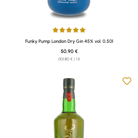
Average rating of 4.89 out of 5 stars
Funky Pump London Dry Gin 45% vol. 0,50l
Regular price:
50,90 €
(101,80 € / 1 l)