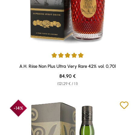
Average rating of 4.94 out of 5 stars
A.H. Riise Non Plus Ultra Very Rare 42% vol. 0,70l
Regular price:
84,90 €
(121,29 € / 1 l)
-14%