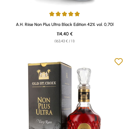
Average rating of 4.97 out of 5 stars
A.H. Riise Non Plus Ultra Black Edition 42% vol. 0,70l
Regular price:
114,40 €
(163,43 € / 1 l)