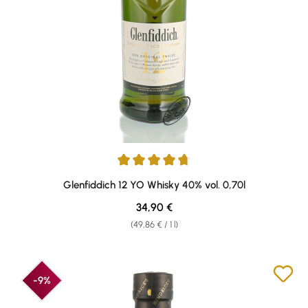
Average rating of 4.8 out of 5 stars
Glenfiddich 12 YO Whisky 40% vol. 0,70l
Regular price:
34,90 €
(49,86 € / 1 l)
-9%