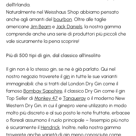
dell'Irlanda.
Naturalmente nel Weisshaus Shop abbiamo pensato
anche agli amanti del
bourbon
. Oltre alle taglie
americane
Jim Beam
e
Jack Daniels
, la nostra gamma
comprende anche una serie di produttori più piccoli che
vale sicuramente la pena scoprire!
Più di 500 tipi di gin, dal classico all'insolito
Il gin non è lo stesso gin, se ne è già parlato. Qui nel
nostro negozio troverete il
gin
in tutte le sue varianti
immaginabili: che si tratti del London Dry Gin come il
famoso
Bombay Sapphire
, il classico Dry Gin come il gin
Top Seller di
Monkey 47
e
Tanqueray
o il moderno New
Western Dry Gin, in cui il ginepro viene utilizzato in modo
molto più discreto e al suo posto le note fruttate, erbacee
o floreali assumono il ruolo principale – l'esempio più noto
è sicuramente il
Hendrick
. Inoltre, nella nostra gamma
troverete anche varietà di gin meno conosciute come