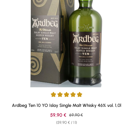
Average rating of 4.88 out of 5 stars
Ardbeg Ten 10 YO Islay Single Malt Whisky 46% vol. 1,0l
Sale price:
59,90 €
Regular price:
69,90 €
(59,90 € / 1 l)