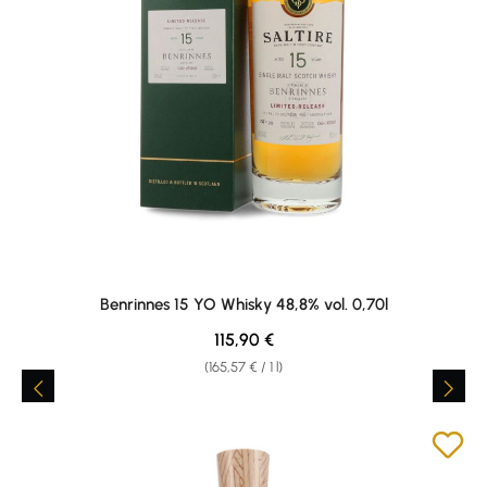
Benrinnes 15 YO Whisky 48,8% vol. 0,70l
Regular price:
115,90 €
(165,57 € / 1 l)