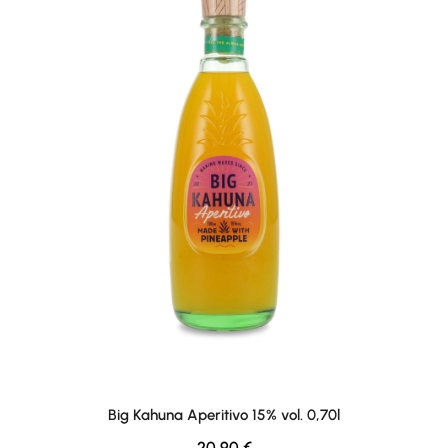
Big Kahuna Aperitivo 15% vol. 0,70l
Regular price:
20,90 €