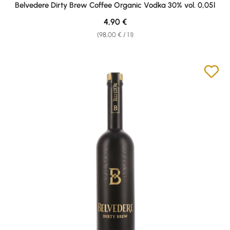
Belvedere Dirty Brew Coffee Organic Vodka 30% vol. 0,05l
Regular price:
4,90 €
(98,00 € / 1 l)