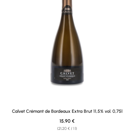
Calvet Crémant de Bordeaux Extra Brut 11,5% vol. 0,75l
Regular price:
15,90 €
(21,20 € / 1 l)