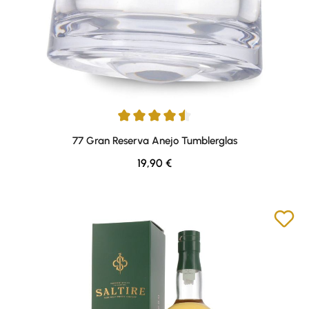
Average rating of 4.5 out of 5 stars
77 Gran Reserva Anejo Tumblerglas
Regular price:
19,90 €