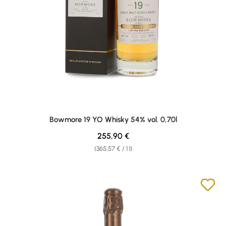
Bowmore 19 YO Whisky 54% vol. 0,70l
Regular price:
255,90 €
(365,57 € / 1 l)