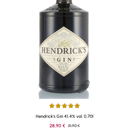
Average rating of 4.89 out of 5 stars
Hendrick's Gin 41,4% vol. 0,70l
Sale price:
28,90 €
Regular price:
31,90 €