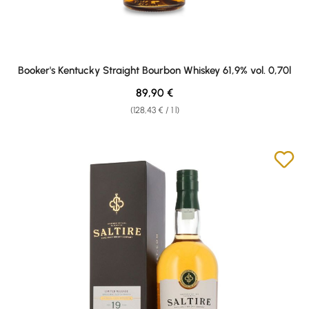
Booker's Kentucky Straight Bourbon Whiskey 61,9% vol. 0,70l
Regular price:
89,90 €
(128,43 € / 1 l)