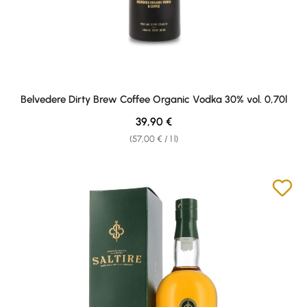
Belvedere Dirty Brew Coffee Organic Vodka 30% vol. 0,70l
Regular price:
39,90 €
(57,00 € / 1 l)