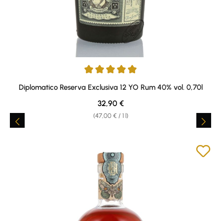
Average rating of 4.9 out of 5 stars
Diplomatico Reserva Exclusiva 12 YO Rum 40% vol. 0,70l
Regular price:
32,90 €
(47,00 € / 1 l)