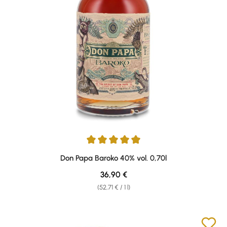
Average rating of 4.88 out of 5 stars
Don Papa Baroko 40% vol. 0,70l
Regular price:
36,90 €
(52,71 € / 1 l)