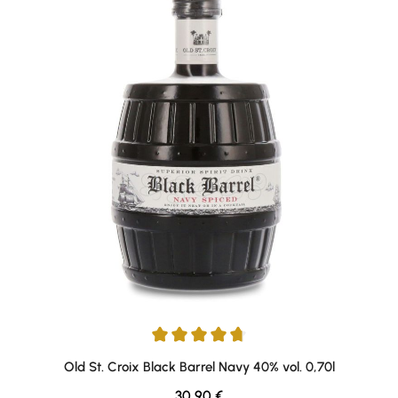
Average rating of 4.83 out of 5 stars
Old St. Croix Black Barrel Navy 40% vol. 0,70l
Regular price:
30,90 €