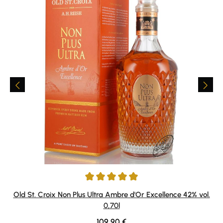
Average rating of 4.89 out of 5 stars
Old St. Croix Non Plus Ultra Ambre d'Or Excellence 42% vol.
0,70l
Regular price:
109,90 €