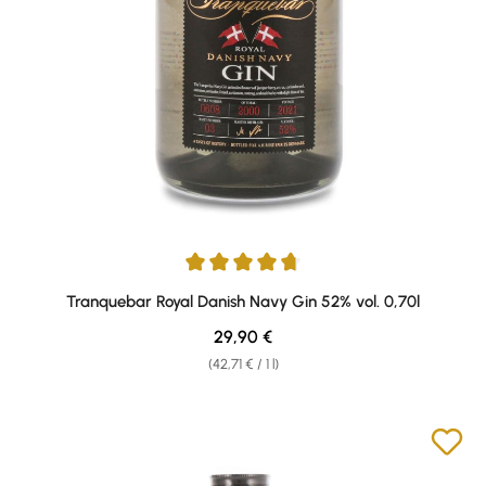
Average rating of 4.8 out of 5 stars
Tranquebar Royal Danish Navy Gin 52% vol. 0,70l
Regular price:
29,90 €
(42,71 € / 1 l)