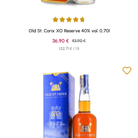
Average rating of 4.85 out of 5 stars
Old St. Corix XO Reserve 40% vol. 0,70l
Sale price:
36,90 €
Regular price:
43,90 €
(52,71 € / 1 l)