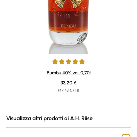
Average rating of 4.88 out of 5 stars
Bumbu 40% vol. 0,70l
Regular price:
33,20 €
(47,43 € / 1 l)
Skip product gallery
Visualizza altri prodotti di A.H. Riise