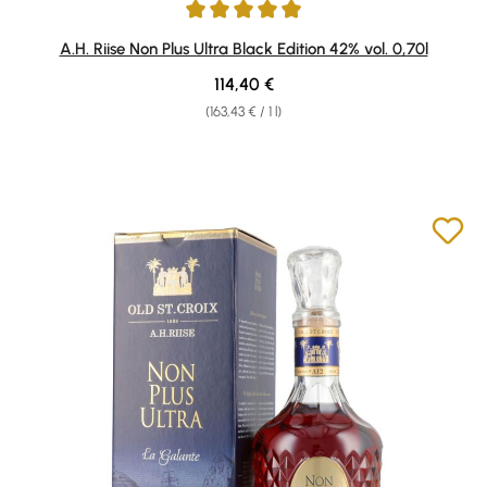
Average rating of 4.97 out of 5 stars
A.H. Riise Non Plus Ultra Black Edition 42% vol. 0,70l
Regular price:
114,40 €
(163,43 € / 1 l)