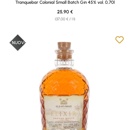
Tranquebar Colonial Small Batch Gin 45% vol. 0,70l
Regular price:
25,90 €
(37,00 € / 1 l)
NUOVO