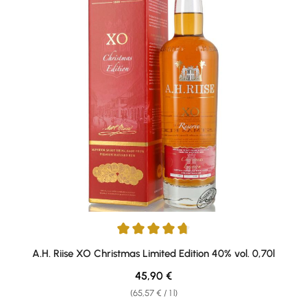
Average rating of 4.82 out of 5 stars
A.H. Riise XO Christmas Limited Edition 40% vol. 0,70l
Regular price:
45,90 €
(65,57 € / 1 l)