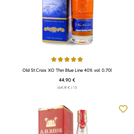
Average rating of 4.93 out of 5 stars
Old St.Croix XO Thin Blue Line 40% vol. 0,70l
Regular price:
44,90 €
(64,14 € / 1 l)