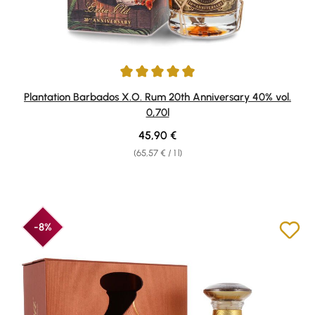
Average rating of 4.91 out of 5 stars
Plantation Barbados X.O. Rum 20th Anniversary 40% vol.
0,70l
Regular price:
45,90 €
(65,57 € / 1 l)
-8%