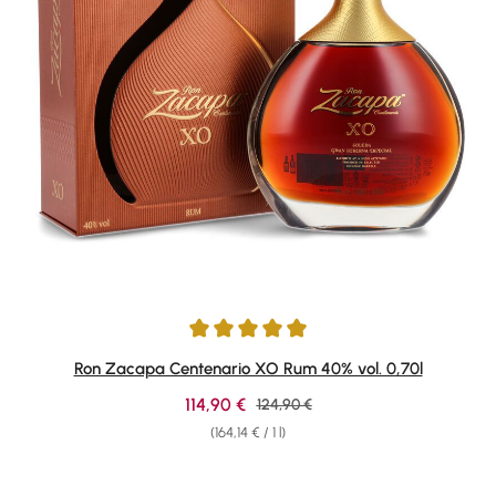
Average rating of 4.95 out of 5 stars
Ron Zacapa Centenario XO Rum 40% vol. 0,70l
Sale price:
114,90 €
Regular price:
124,90 €
(164,14 € / 1 l)