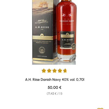
Average rating of 4.86 out of 5 stars
A.H. Riise Danish Navy 40% vol. 0,70l
Regular price:
50,00 €
(71,43 € / 1 l)