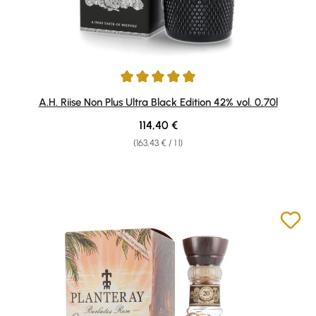
Average rating of 4.97 out of 5 stars
A.H. Riise Non Plus Ultra Black Edition 42% vol. 0,70l
Regular price:
114,40 €
(163,43 € / 1 l)