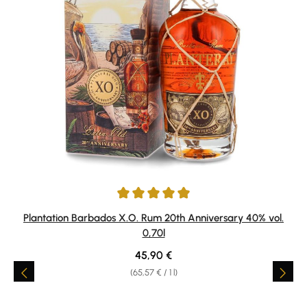
Average rating of 4.91 out of 5 stars
Plantation Barbados X.O. Rum 20th Anniversary 40% vol.
0,70l
Regular price:
45,90 €
(65,57 € / 1 l)