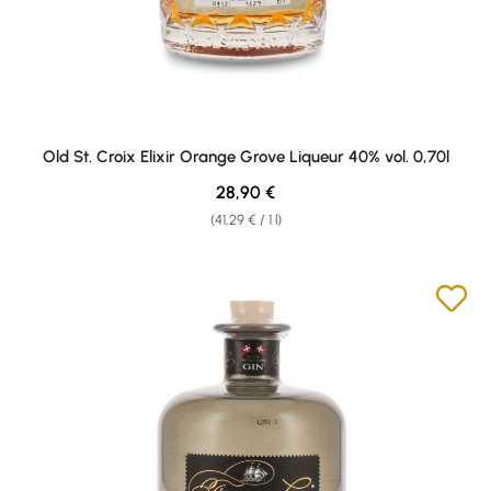
Old St. Croix Elixir Orange Grove Liqueur 40% vol. 0,70l
Regular price:
28,90 €
(41,29 € / 1 l)