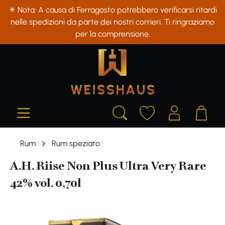
☀ Nota: A causa di Ferragosto potrebbero verificarsi ritardi
in content
nelle spedizioni da parte dei nostri corrieri. Ti ringraziamo
per la comprensione.
Rum
Rum speziato
A.H. Riise Non Plus Ultra Very Rare
42% vol. 0,70l
Skip image gallery