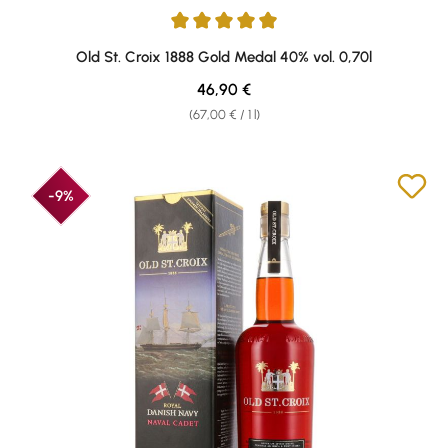
Average rating of 4.88 out of 5 stars
Old St. Croix 1888 Gold Medal 40% vol. 0,70l
Regular price:
46,90 €
(67,00 € / 1 l)
-9%