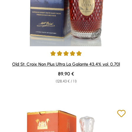
Average rating of 4.91 out of 5 stars
Old St. Croix Non Plus Ultra La Galante 43,4% vol. 0,70l
Regular price:
89,90 €
(128,43 € / 1 l)