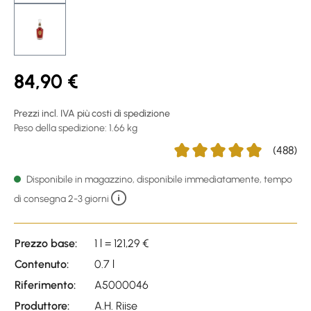
84,90 €
Prezzi incl. IVA più costi di spedizione
Peso della spedizione: 1.66 kg
(488)
Average rating of 4.94 out of
Disponibile in magazzino, disponibile immediatamente, tempo
di consegna 2-3 giorni
Prezzo base:
1 l = 121,29 €
Contenuto:
0.7 l
Riferimento:
A5000046
Produttore:
A.H. Riise