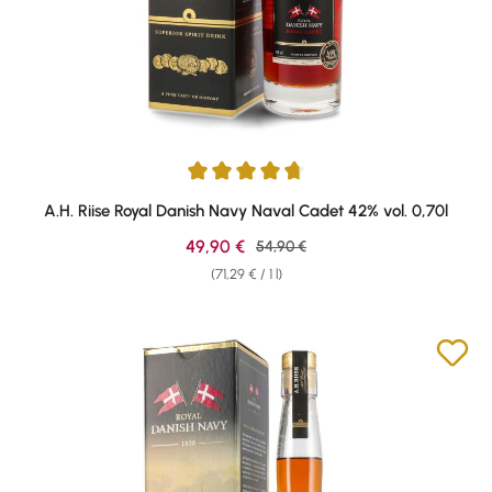
Average rating of 4.74 out of 5 stars
A.H. Riise Royal Danish Navy Naval Cadet 42% vol. 0,70l
Sale price:
49,90 €
Regular price:
54,90 €
(71,29 € / 1 l)