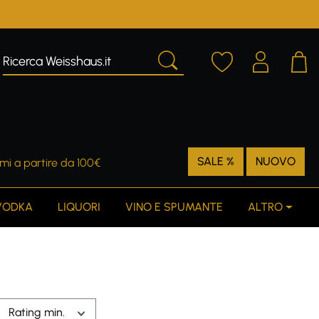
SALE %
NUOVO
mi a partire da 100€
VODKA
LIQUORI
VINO E SPUMANTE
ALTRO
Rating min.