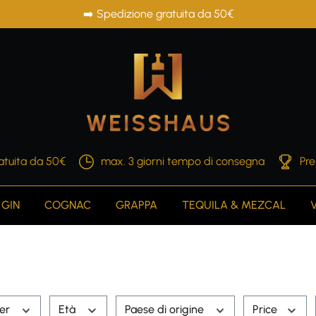
➡️ Spedizione gratuita da 50€
atuita da 50€
max. 3 giorni tempo di consegna
Pre
GIN
COGNAC
GRAPPA
TEQUILA & MEZCAL
rer
Età
Paese di origine
Price