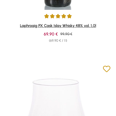
Average rating of 4.91 out of 5 stars
Laphroaig PX Cask Islay Whisky 48% vol. 1,0l
Sale price:
69,90 €
Regular price:
99,90 €
(69,90 € / 1 l)