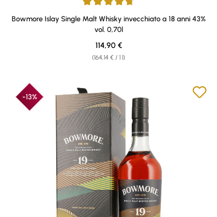
Average rating of 4.75 out of 5 stars
Bowmore Islay Single Malt Whisky invecchiato a 18 anni 43%
vol. 0,70l
Regular price:
114,90 €
(164,14 € / 1 l)
-13%