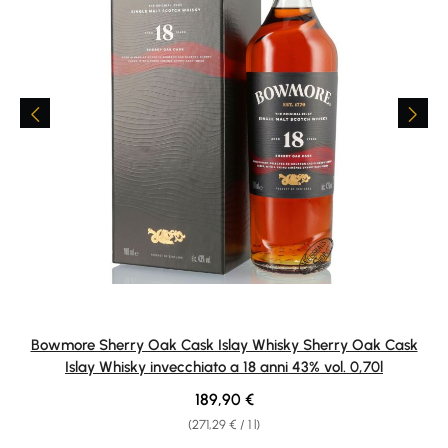
Bowmore Sherry Oak Cask Islay Whisky Sherry Oak Cask
Islay Whisky invecchiato a 18 anni 43% vol. 0,70l
Regular price:
189,90 €
(271,29 € / 1 l)