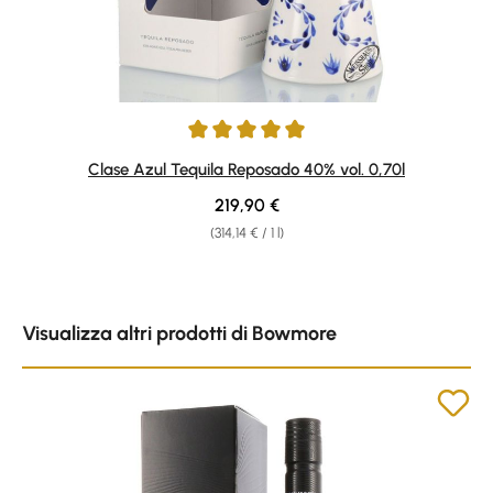
Average rating of 5 out of 5 stars
Clase Azul Tequila Reposado 40% vol. 0,70l
Regular price:
219,90 €
(314,14 € / 1 l)
Skip product gallery
Visualizza altri prodotti di Bowmore