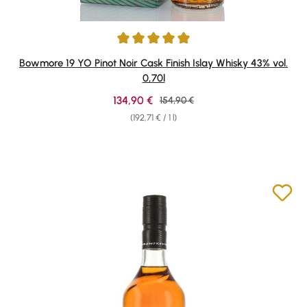
Average rating of 5 out of 5 stars
Bowmore 19 YO Pinot Noir Cask Finish Islay Whisky 43% vol.
0,70l
Sale price:
134,90 €
Regular price:
154,90 €
(192,71 € / 1 l)