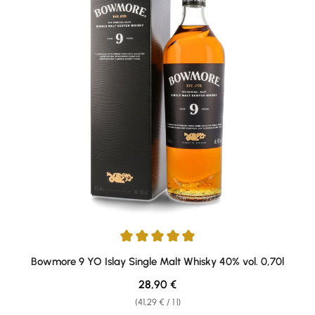
Average rating of 5 out of 5 stars
Bowmore 9 YO Islay Single Malt Whisky 40% vol. 0,70l
Regular price:
28,90 €
(41,29 € / 1 l)