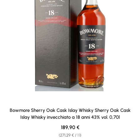
Bowmore Sherry Oak Cask Islay Whisky Sherry Oak Cask
Islay Whisky invecchiato a 18 anni 43% vol. 0,70l
Regular price:
189,90 €
(271,29 € / 1 l)