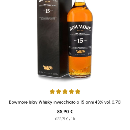
Average rating of 4.91 out of 5 stars
Bowmore Islay Whisky invecchiato a 15 anni 43% vol. 0,70l
Regular price:
85,90 €
(122,71 € / 1 l)