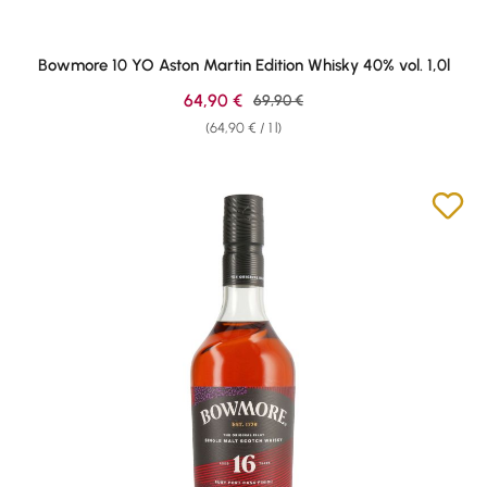
Bowmore 10 YO Aston Martin Edition Whisky 40% vol. 1,0l
Sale price:
64,90 €
Regular price:
69,90 €
(64,90 € / 1 l)