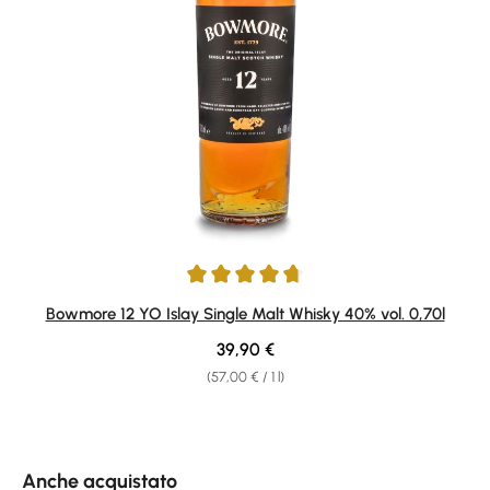
Average rating of 4.75 out of 5 stars
Bowmore 12 YO Islay Single Malt Whisky 40% vol. 0,70l
Regular price:
39,90 €
(57,00 € / 1 l)
Skip product gallery
Anche acquistato