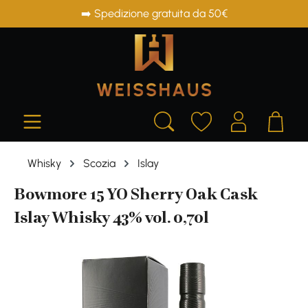
➡️ Spedizione gratuita da 50€
in content
Whisky
Scozia
Islay
Bowmore 15 YO Sherry Oak Cask
Islay Whisky 43% vol. 0,70l
Skip image gallery