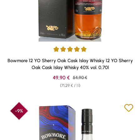
Average rating of 5 out of 5 stars
Bowmore 12 YO Sherry Oak Cask Islay Whisky 12 YO Sherry
Oak Cask Islay Whisky 40% vol. 0,70l
Sale price:
49,90 €
Regular price:
54,90 €
(71,29 € / 1 l)
-9%