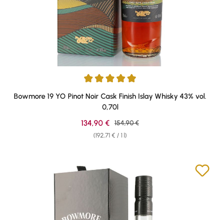
Average rating of 5 out of 5 stars
Bowmore 19 YO Pinot Noir Cask Finish Islay Whisky 43% vol.
0,70l
Sale price:
134,90 €
Regular price:
154,90 €
(192,71 € / 1 l)