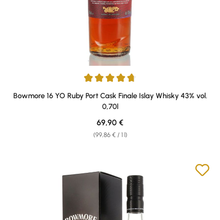
Average rating of 4.86 out of 5 stars
Bowmore 16 YO Ruby Port Cask Finale Islay Whisky 43% vol.
0,70l
Regular price:
69,90 €
(99,86 € / 1 l)