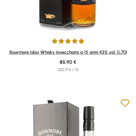
Average rating of 4.91 out of 5 stars
Bowmore Islay Whisky invecchiato a 15 anni 43% vol. 0,70l
Regular price:
85,90 €
(122,71 € / 1 l)