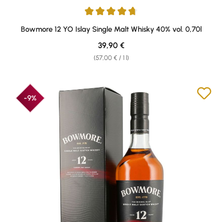
Average rating of 4.75 out of 5 stars
Bowmore 12 YO Islay Single Malt Whisky 40% vol. 0,70l
Regular price:
39,90 €
(57,00 € / 1 l)
-9%