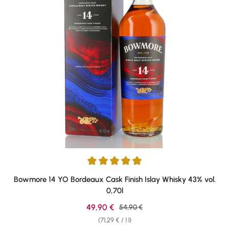
Average rating of 5 out of 5 stars
Bowmore 14 YO Bordeaux Cask Finish Islay Whisky 43% vol.
0,70l
Sale price:
49,90 €
Regular price:
54,90 €
(71,29 € / 1 l)