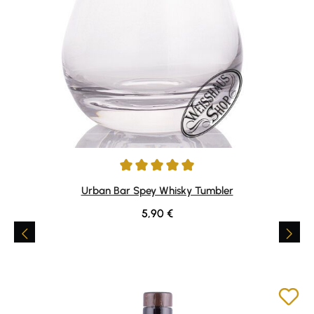
Average rating of 4.88 out of 5 stars
Urban Bar Spey Whisky Tumbler
Regular price:
5,90 €