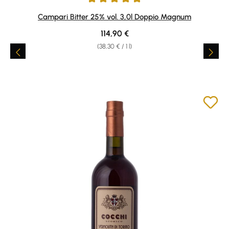
Average rating of 5 out of 5 stars
Campari Bitter 25% vol. 3,0l Doppio Magnum
Regular price:
114,90 €
(38,30 € / 1 l)