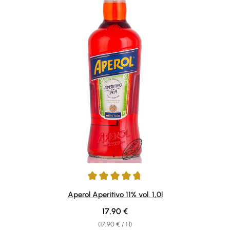
Average rating of 4.87 out of 5 stars
Aperol Aperitivo 11% vol. 1,0l
Regular price:
17,90 €
(17,90 € / 1 l)