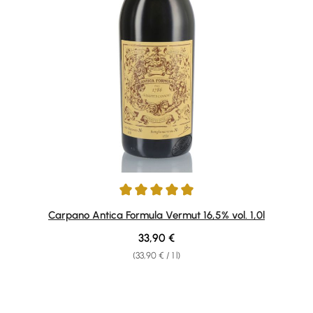
Average rating of 4.96 out of 5 stars
Carpano Antica Formula Vermut 16,5% vol. 1,0l
Regular price:
33,90 €
(33,90 € / 1 l)