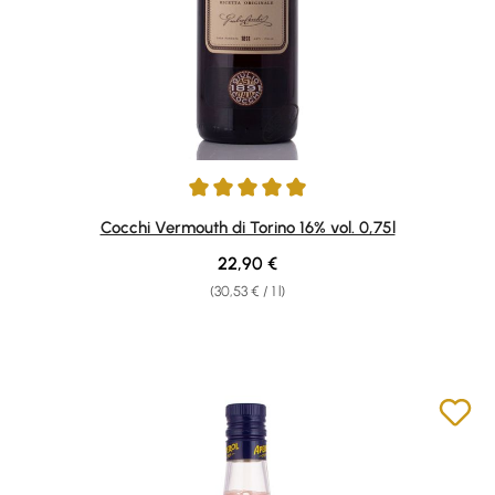
Average rating of 4.94 out of 5 stars
Cocchi Vermouth di Torino 16% vol. 0,75l
Regular price:
22,90 €
(30,53 € / 1 l)