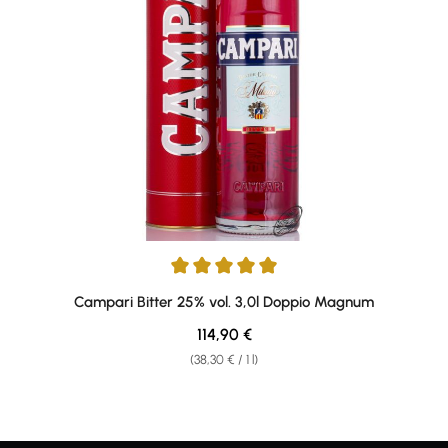
Average rating of 5 out of 5 stars
Campari Bitter 25% vol. 3,0l Doppio Magnum
Regular price:
114,90 €
(38,30 € / 1 l)