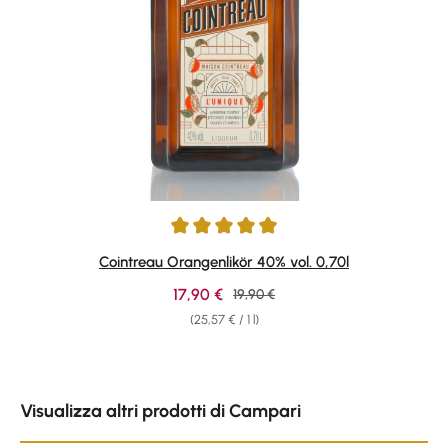
Average rating of 4.89 out of 5 stars
Cointreau Orangenlikör 40% vol. 0,70l
Sale price:
17,90 €
Regular price:
19,90 €
(25,57 € / 1 l)
Skip product gallery
Visualizza altri prodotti di Campari