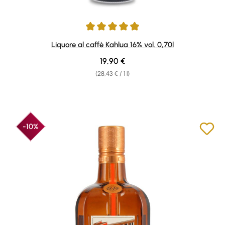
Average rating of 4.94 out of 5 stars
Liquore al caffè Kahlua 16% vol. 0,70l
Regular price:
19,90 €
(28,43 € / 1 l)
-10%