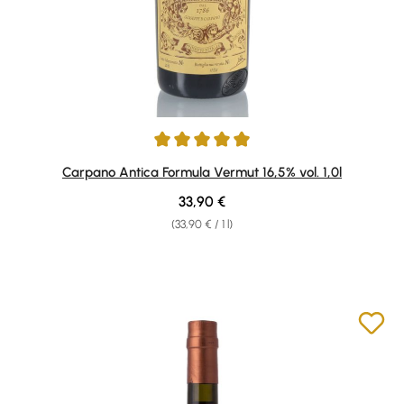
Average rating of 4.96 out of 5 stars
Carpano Antica Formula Vermut 16,5% vol. 1,0l
Regular price:
33,90 €
(33,90 € / 1 l)