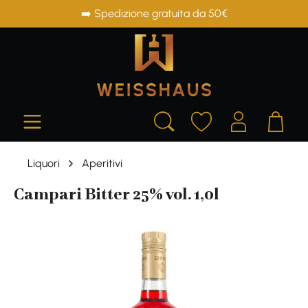
➡️ Spedizione gratuita da 50€
in content
Liquori
Aperitivi
Campari Bitter 25% vol. 1,0l
Skip image gallery