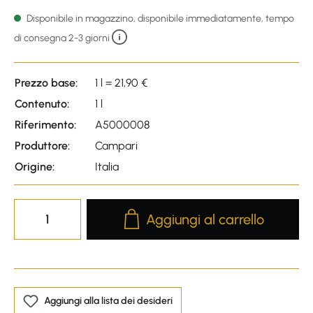
Average rating of 4.92 out o
Disponibile in magazzino, disponibile immediatamente, tempo
di consegna 2-3 giorni
Prezzo base:
1 l = 21,90 €
Contenuto:
1 l
Riferimento:
A5000008
Produttore:
Campari
Origine:
Italia
Product Quantity: Enter the desire
Aggiungi al carrello
Aggiungi alla lista dei desideri