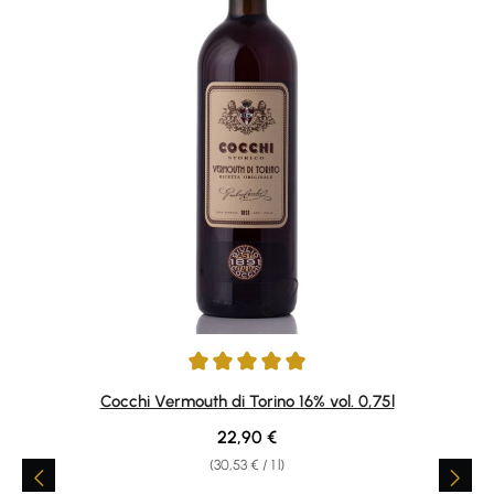
Average rating of 4.94 out of 5 stars
Cocchi Vermouth di Torino 16% vol. 0,75l
Regular price:
22,90 €
(30,53 € / 1 l)