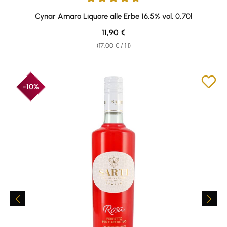
Average rating of 4.75 out of 5 stars
Cynar Amaro Liquore alle Erbe 16,5% vol. 0,70l
Regular price:
11,90 €
(17,00 € / 1 l)
-10%