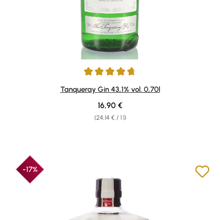
Average rating of 4.81 out of 5 stars
Tanqueray Gin 43,1% vol. 0,70l
Regular price:
16,90 €
(24,14 € / 1 l)
-17%