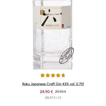
Average rating of 4.78 out of 5 stars
Roku Japanese Craft Gin 43% vol. 0,70l
Sale price:
24,90 €
Regular price:
29,90 €
(35,57 € / 1 l)