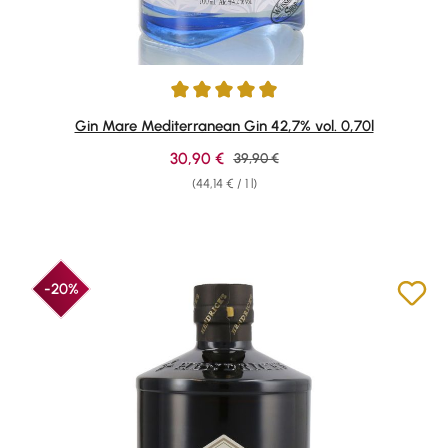
Average rating of 4.91 out of 5 stars
Gin Mare Mediterranean Gin 42,7% vol. 0,70l
Sale price:
30,90 €
Regular price:
39,90 €
(44,14 € / 1 l)
-20%