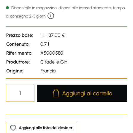
Average rating of 4.8 out of
Disponibile in magazzino, disponibile immediatamente, tempo
di consegna 2-3 giorni
Prezzo base:
1 l = 37,00 €
Contenuto:
0.7 l
Riferimento:
A5000580
Produttore:
Citadelle Gin
Origine:
Francia
Product Quantity: Enter the desire
Aggiungi al carrello
Aggiungi alla lista dei desideri