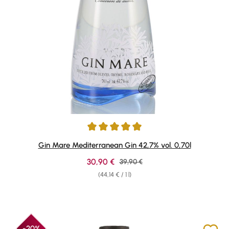
Average rating of 4.91 out of 5 stars
Gin Mare Mediterranean Gin 42,7% vol. 0,70l
Sale price:
30,90 €
Regular price:
39,90 €
(44,14 € / 1 l)
-20%