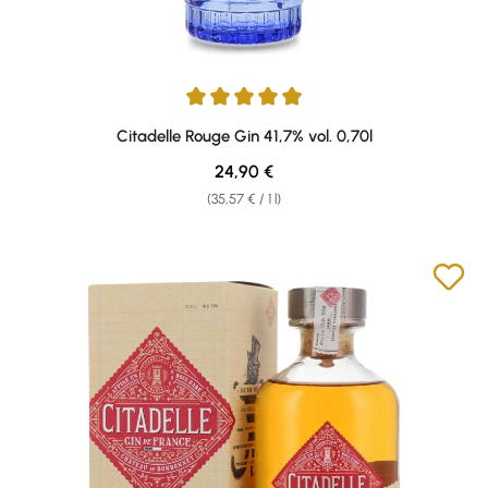
Average rating of 5 out of 5 stars
Citadelle Rouge Gin 41,7% vol. 0,70l
Regular price:
24,90 €
(35,57 € / 1 l)