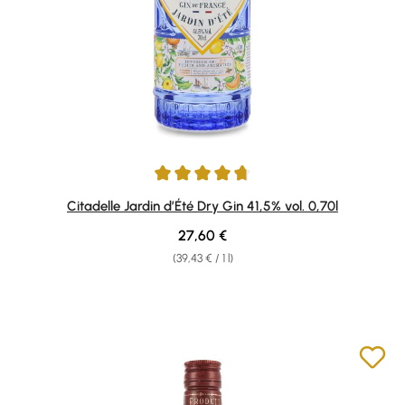
Average rating of 4.82 out of 5 stars
Citadelle Jardin d’Été Dry Gin 41,5% vol. 0,70l
Regular price:
27,60 €
(39,43 € / 1 l)