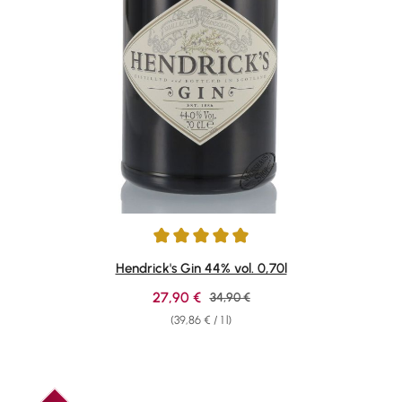
Average rating of 4.88 out of 5 stars
Hendrick's Gin 44% vol. 0,70l
Sale price:
27,90 €
Regular price:
34,90 €
(39,86 € / 1 l)