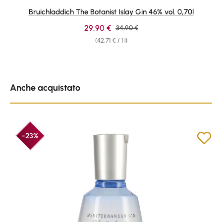
Average rating of 4.89 out of 5 stars
Bruichladdich The Botanist Islay Gin 46% vol. 0,70l
Sale price:
29,90 €
Regular price:
34,90 €
(42,71 € / 1 l)
Skip product gallery
Anche acquistato
-23%