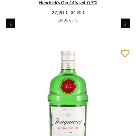
Hendrick's Gin 44% vol. 0,70l
Sale price:
27,90 €
Regular price:
34,90 €
(39,86 € / 1 l)