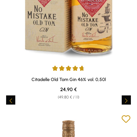
Average rating of 4.67 out of 5 stars
Citadelle Old Tom Gin 46% vol. 0,50l
Regular price:
24,90 €
(49,80 € / 1 l)