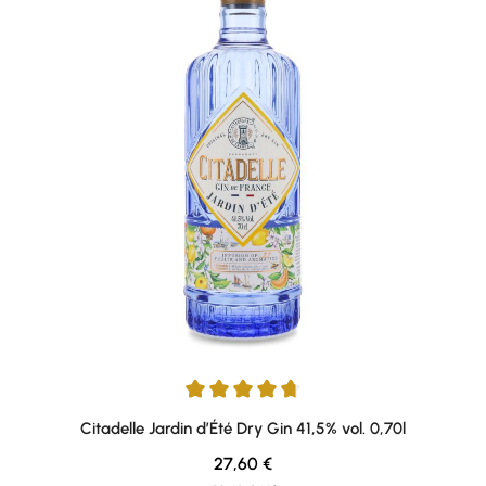
Average rating of 4.82 out of 5 stars
Citadelle Jardin d’Été Dry Gin 41,5% vol. 0,70l
Regular price:
27,60 €