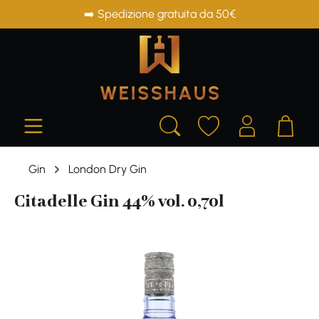
➡️ Spedizione gratuita da 50€
in content
Gin
London Dry Gin
Citadelle Gin 44% vol. 0,70l
Skip image gallery