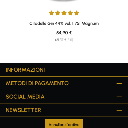
Average rating of 5 out of 5 stars
Citadelle Gin 44% vol. 1,75l Magnum
Regular price:
54,90 €
(31,37 € / 1 l)
INFORMAZIONI
METODI DI PAGAMENTO
SOCIAL MEDIA
NEWSLETTER
Annullare l'ordine