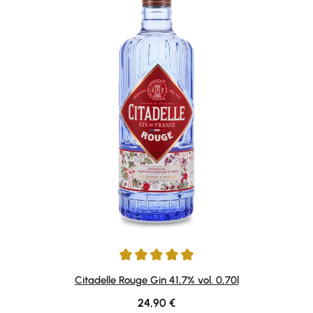
Average rating of 5 out of 5 stars
Citadelle Rouge Gin 41,7% vol. 0,70l
Regular price:
24,90 €