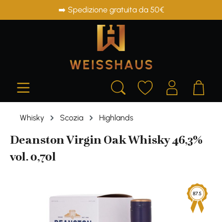
➡️ Spedizione gratuita da 50€
in content
Whisky
Scozia
Highlands
Deanston Virgin Oak Whisky 46,3%
vol. 0,70l
Skip image gallery
87.5