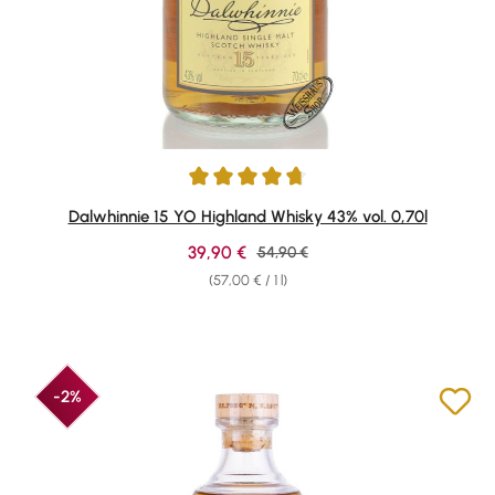
Average rating of 4.82 out of 5 stars
Dalwhinnie 15 YO Highland Whisky 43% vol. 0,70l
Sale price:
39,90 €
Regular price:
54,90 €
(57,00 € / 1 l)
-2%