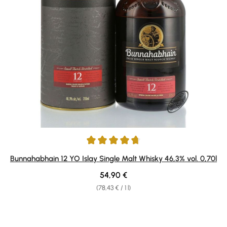
Average rating of 4.83 out of 5 stars
Bunnahabhain 12 YO Islay Single Malt Whisky 46,3% vol. 0,70l
Regular price:
54,90 €
(78,43 € / 1 l)
Skip product gallery