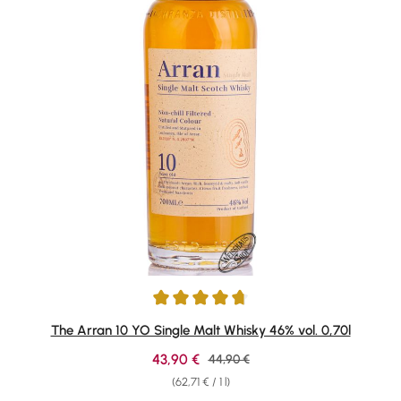
Average rating of 4.79 out of 5 stars
The Arran 10 YO Single Malt Whisky 46% vol. 0,70l
Sale price:
43,90 €
Regular price:
44,90 €
(62,71 € / 1 l)