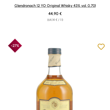
Average rating of 4.84 out of 5 stars
Glendronach 12 YO Original Whisky 43% vol. 0,70l
Regular price:
44,90 €
(64,14 € / 1 l)
-27%