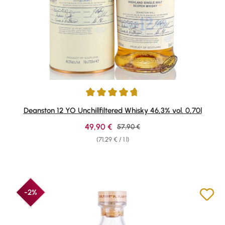
Average rating of 4.87 out of 5 stars
Deanston 12 YO Unchillfiltered Whisky 46,3% vol. 0,70l
Sale price:
49,90 €
Regular price:
57,90 €
(71,29 € / 1 l)
-2%