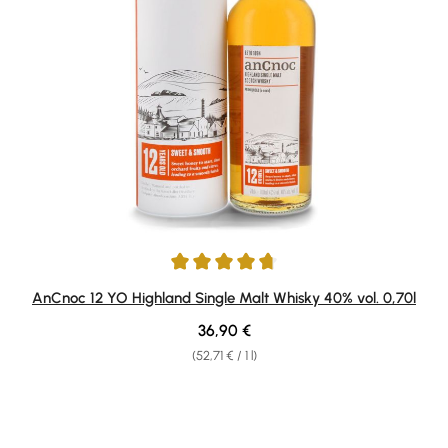
Average rating of 4.65 out of 5 stars
AnCnoc 12 YO Highland Single Malt Whisky 40% vol. 0,70l
Regular price:
36,90 €
(52,71 € / 1 l)