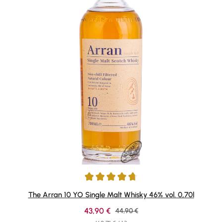
Average rating of 4.79 out of 5 stars
The Arran 10 YO Single Malt Whisky 46% vol. 0,70l
Sale price:
43,90 €
Regular price:
44,90 €