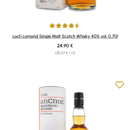
Average rating of 4.6 out of 5 stars
Loch Lomond Single Malt Scotch Whisky 40% vol. 0,70l
Regular price:
24,90 €
(35,57 € / 1 l)