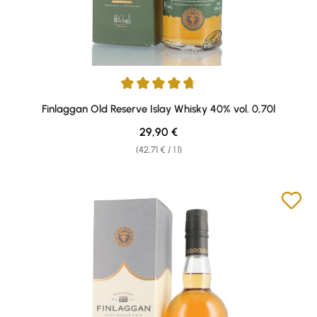
Average rating of 4.71 out of 5 stars
Finlaggan Old Reserve Islay Whisky 40% vol. 0,70l
Regular price:
29,90 €
(42,71 € / 1 l)