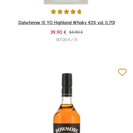
Average rating of 4.82 out of 5 stars
Dalwhinnie 15 YO Highland Whisky 43% vol. 0,70l
Sale price:
39,90 €
Regular price:
54,90 €
(57,00 € / 1 l)