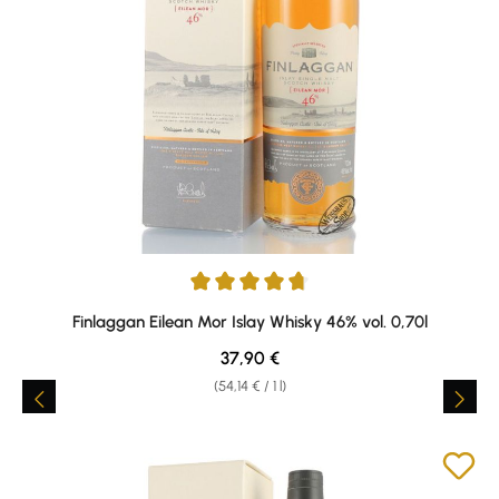
Average rating of 4.71 out of 5 stars
Finlaggan Eilean Mor Islay Whisky 46% vol. 0,70l
Regular price:
37,90 €
(54,14 € / 1 l)