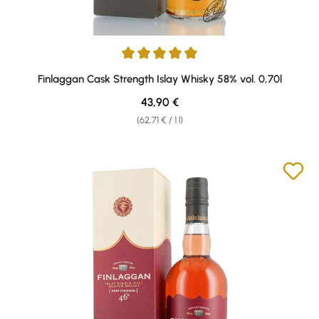
Average rating of 4.9 out of 5 stars
Finlaggan Cask Strength Islay Whisky 58% vol. 0,70l
Regular price:
43,90 €
(62,71 € / 1 l)