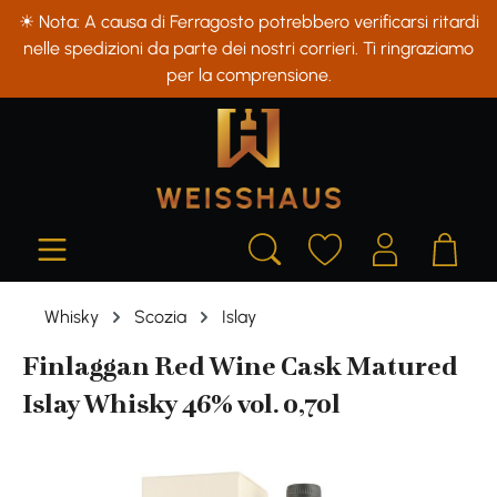
☀ Nota: A causa di Ferragosto potrebbero verificarsi ritardi
in content
nelle spedizioni da parte dei nostri corrieri. Ti ringraziamo
per la comprensione.
Whisky
Scozia
Islay
Finlaggan Red Wine Cask Matured
Islay Whisky 46% vol. 0,70l
Skip image gallery