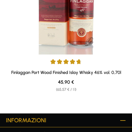
Average rating of 4.75 out of 5 stars
Finlaggan Port Wood Finished Islay Whisky 46% vol. 0,70l
Regular price:
45,90 €
(65,57 € / 1 l)
INFORMAZIONI