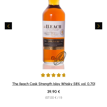
Average rating of 4.69 out of 5 stars
The Ileach Cask Strength Islay Whisky 58% vol. 0,70l
Regular price:
39,90 €
(57,00 € / 1 l)