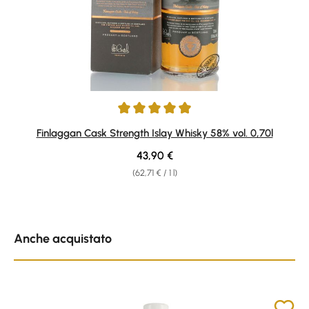
Average rating of 4.9 out of 5 stars
Finlaggan Cask Strength Islay Whisky 58% vol. 0,70l
Regular price:
43,90 €
(62,71 € / 1 l)
Skip product gallery
Anche acquistato