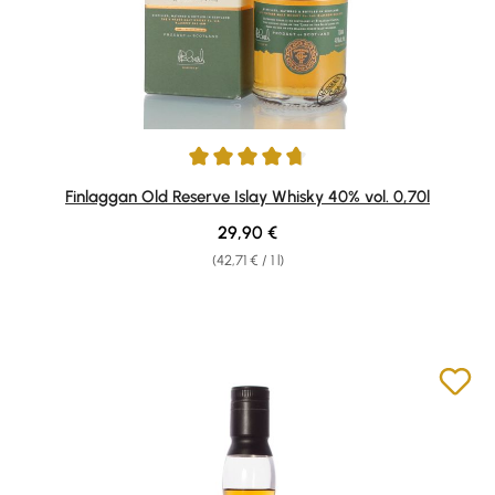
Average rating of 4.71 out of 5 stars
Finlaggan Old Reserve Islay Whisky 40% vol. 0,70l
Regular price:
29,90 €
(42,71 € / 1 l)