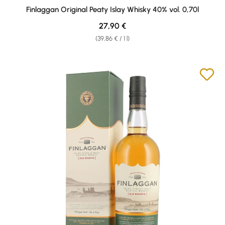
Average rating of 4.88 out of 5 stars
Finlaggan Original Peaty Islay Whisky 40% vol. 0,70l
Regular price:
27,90 €
(39,86 € / 1 l)