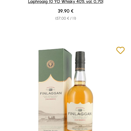
Laphroaig 10 YO Whisky 40% vol. 0,70l
Regular price:
39,90 €
(57,00 € / 1 l)