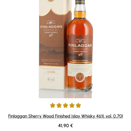
Average rating of 5 out of 5 stars
Finlaggan Sherry Wood Finished Islay Whisky 46% vol. 0,70l
Regular price:
41,90 €