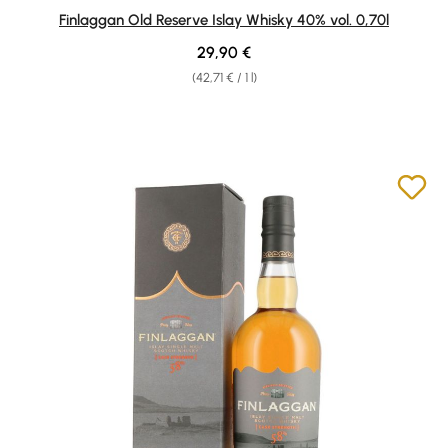
Average rating of 4.71 out of 5 stars
Finlaggan Old Reserve Islay Whisky 40% vol. 0,70l
Regular price:
29,90 €
(42,71 € / 1 l)