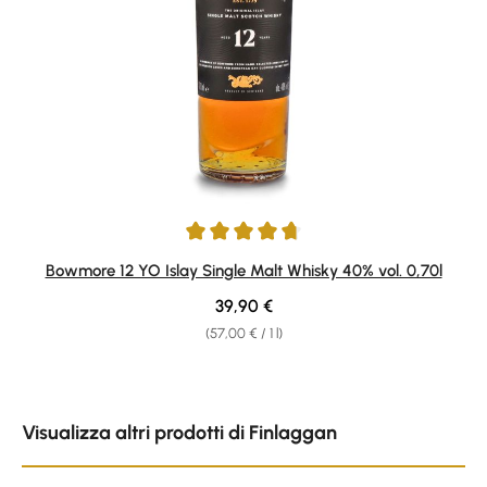
Average rating of 4.75 out of 5 stars
Bowmore 12 YO Islay Single Malt Whisky 40% vol. 0,70l
Regular price:
39,90 €
(57,00 € / 1 l)
Skip product gallery
Visualizza altri prodotti di Finlaggan