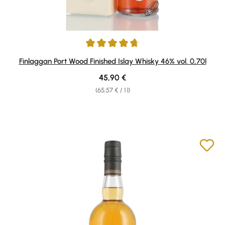
Average rating of 4.75 out of 5 stars
Finlaggan Port Wood Finished Islay Whisky 46% vol. 0,70l
Regular price:
45,90 €
(65,57 € / 1 l)