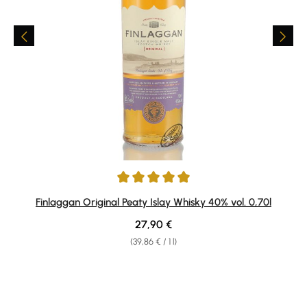
Average rating of 4.88 out of 5 stars
Finlaggan Original Peaty Islay Whisky 40% vol. 0,70l
Regular price:
27,90 €
(39,86 € / 1 l)