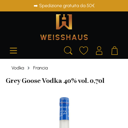
➡️ Spedizione gratuita da 50€
in content
Vodka
Francia
Grey Goose Vodka 40% vol. 0,70l
Skip image gallery