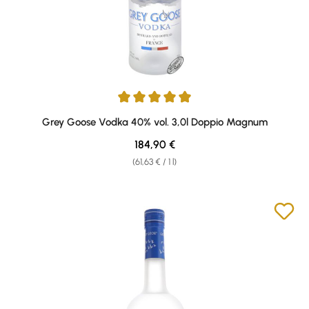
Average rating of 5 out of 5 stars
Grey Goose Vodka 40% vol. 3,0l Doppio Magnum
Regular price:
184,90 €
(61,63 € / 1 l)