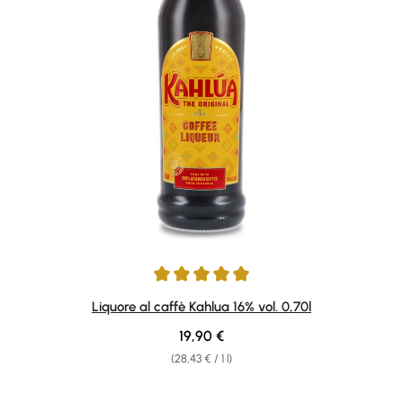
Average rating of 4.94 out of 5 stars
Liquore al caffè Kahlua 16% vol. 0,70l
Regular price:
19,90 €
(28,43 € / 1 l)