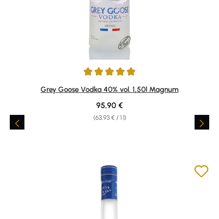
Average rating of 5 out of 5 stars
Grey Goose Vodka 40% vol. 1,50l Magnum
Regular price:
95,90 €
(63,93 € / 1 l)