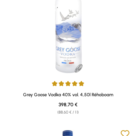
Average rating of 5 out of 5 stars
Grey Goose Vodka 40% vol. 4,50l Réhoboam
Regular price:
398,70 €
(88,60 € / 1 l)