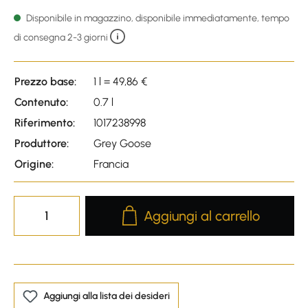
Average rating of 4.95 out o
Disponibile in magazzino, disponibile immediatamente, tempo
di consegna 2-3 giorni
Prezzo base:
1 l = 49,86 €
Contenuto:
0.7 l
Riferimento:
1017238998
Produttore:
Grey Goose
Origine:
Francia
Product Quantity: Enter the desire
Aggiungi al carrello
Aggiungi alla lista dei desideri