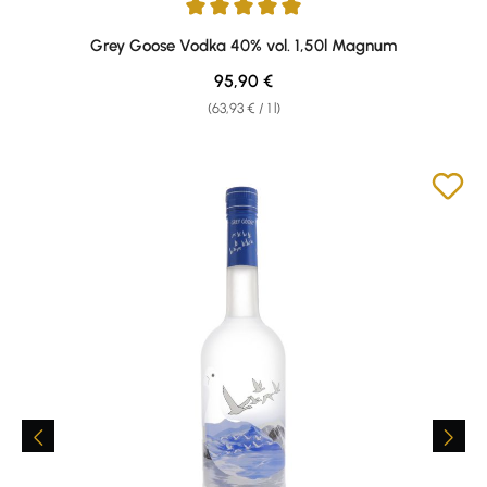
Average rating of 5 out of 5 stars
Grey Goose Vodka 40% vol. 1,50l Magnum
Regular price:
95,90 €
(63,93 € / 1 l)