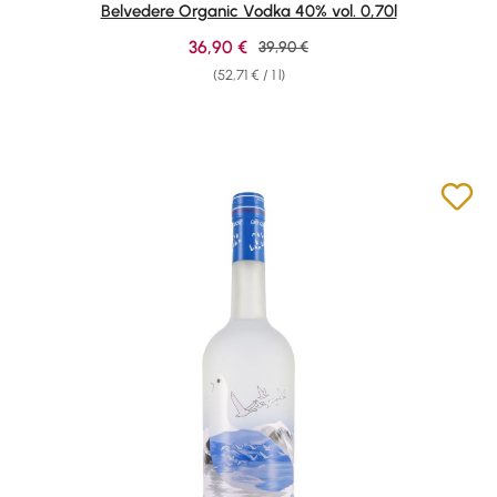
Belvedere Organic Vodka 40% vol. 0,70l
Sale price:
36,90 €
Regular price:
39,90 €
(52,71 € / 1 l)