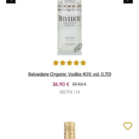
Average rating of 5 out of 5 stars
Belvedere Organic Vodka 40% vol. 0,70l
Sale price:
36,90 €
Regular price:
39,90 €
(52,71 € / 1 l)