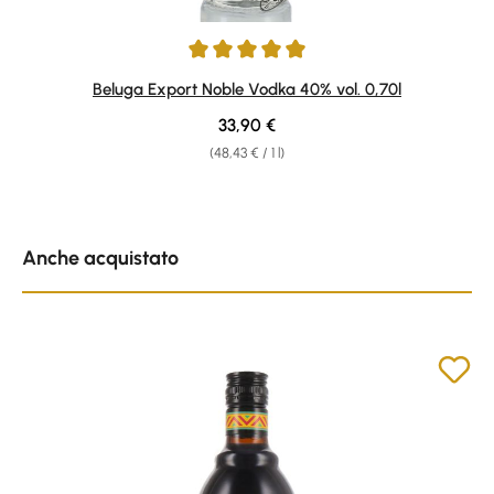
Average rating of 4.92 out of 5 stars
Beluga Export Noble Vodka 40% vol. 0,70l
Regular price:
33,90 €
(48,43 € / 1 l)
Skip product gallery
Anche acquistato