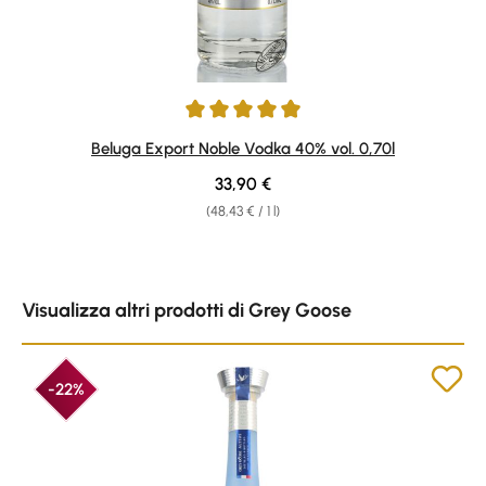
Average rating of 4.92 out of 5 stars
Beluga Export Noble Vodka 40% vol. 0,70l
Regular price:
33,90 €
(48,43 € / 1 l)
Skip product gallery
Visualizza altri prodotti di Grey Goose
-22%