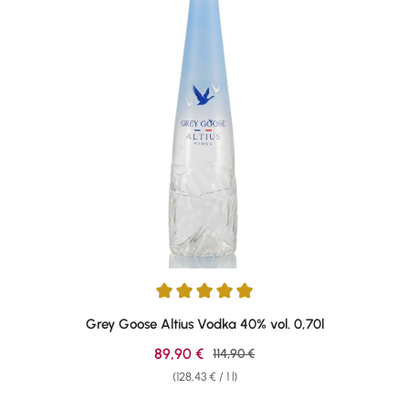
Average rating of 5 out of 5 stars
Grey Goose Altius Vodka 40% vol. 0,70l
Sale price:
89,90 €
Regular price:
114,90 €
(128,43 € / 1 l)