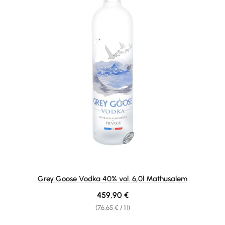
Grey Goose Vodka 40% vol. 6,0l Mathusalem
Regular price:
459,90 €
(76,65 € / 1 l)