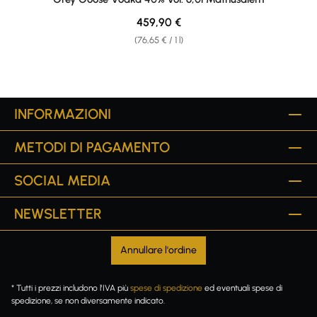
Regular price:
459,90 €
(76,65 € / 1 l)
INFORMAZIONI
METODI DI PAGAMENTO
SOCIAL MEDIA
NEWSLETTER
Annullare l'ordine
* Tutti i prezzi includono l'IVA più
spese di spedizione
ed eventuali spese di
spedizione, se non diversamente indicato.