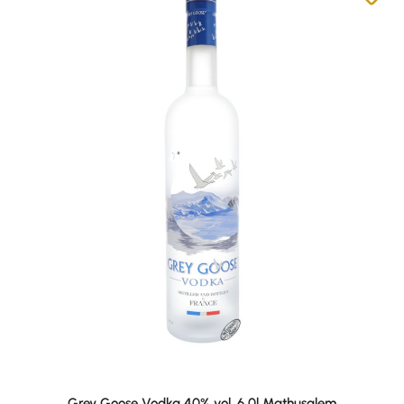
Grey Goose Vodka 40% vol. 6,0l Mathusalem