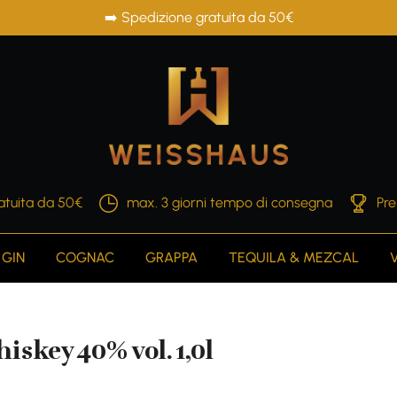
➡️ Spedizione gratuita da 50€
atuita da 50€
max. 3 giorni tempo di consegna
Pre
GIN
COGNAC
GRAPPA
TEQUILA & MEZCAL
iskey 40% vol. 1,0l