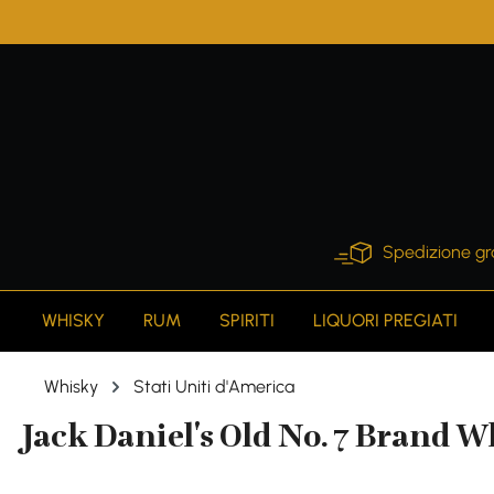
search
Skip to main navigation
Spedizione gr
WHISKY
RUM
SPIRITI
LIQUORI PREGIATI
Whisky
Stati Uniti d'America
Jack Daniel's Old No. 7 Brand Wh