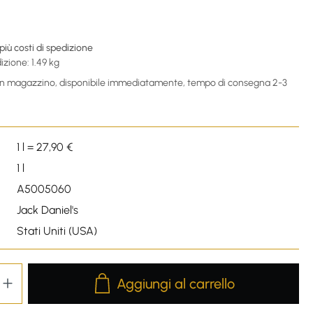
€
 più costi di spedizione
izione: 1.49 kg
 in magazzino, disponibile immediatamente, tempo di consegna 2-3
1 l = 27,90 €
1 l
A5005060
Jack Daniel's
Stati Uniti (USA)
Product Quantity: Enter the desired amou
Aggiungi al carrello