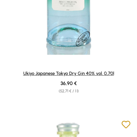
Ukiyo Japanese Tokyo Dry Gin 40% vol. 0,70l
Regular price:
36,90 €
(52,71 € / 1 l)