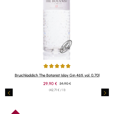
Average rating of 4.89 out of 5 stars
Bruichladdich The Botanist Islay Gin 46% vol. 0,70l
Sale price:
29,90 €
Regular price:
34,90 €
(42,71 € / 1 l)