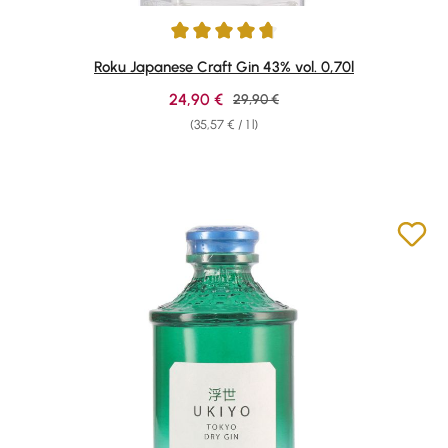
Average rating of 4.78 out of 5 stars
Roku Japanese Craft Gin 43% vol. 0,70l
Sale price:
24,90 €
Regular price:
29,90 €
(35,57 € / 1 l)