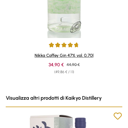
Average rating of 4.79 out of 5 stars
Nikka Coffey Gin 47% vol. 0,70l
Sale price:
34,90 €
Regular price:
44,90 €
(49,86 € / 1 l)
Skip product gallery
Visualizza altri prodotti di Kaikyo Distillery