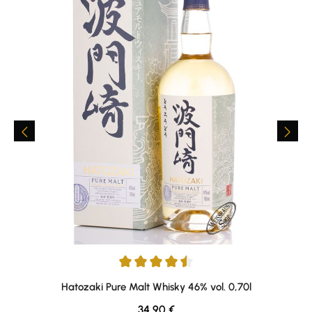
Average rating of 4.5 out of 5 stars
Hatozaki Pure Malt Whisky 46% vol. 0,70l
Regular price:
34,90 €