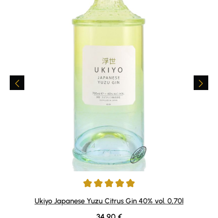
Average rating of 5 out of 5 stars
Ukiyo Japanese Yuzu Citrus Gin 40% vol. 0,70l
Regular price:
34,90 €