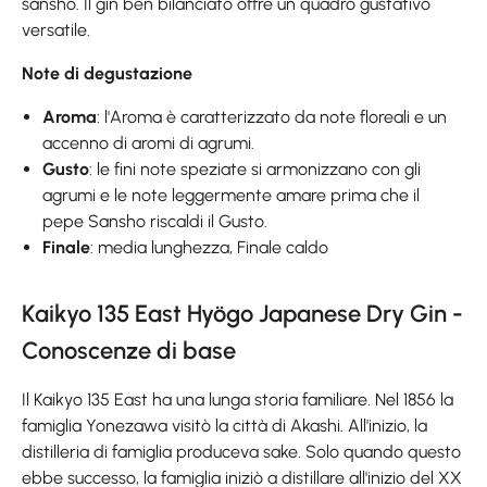
sansho. Il gin ben bilanciato offre un quadro gustativo
versatile.
Note di degustazione
Aroma
: l'Aroma è caratterizzato da note floreali e un
accenno di aromi di agrumi.
Gusto
: le fini note speziate si armonizzano con gli
agrumi e le note leggermente amare prima che il
pepe Sansho riscaldi il Gusto.
Finale
: media lunghezza, Finale caldo
Kaikyo 135 East Hyögo Japanese Dry Gin -
Conoscenze di base
Il Kaikyo 135 East ha una lunga storia familiare. Nel 1856 la
famiglia Yonezawa visitò la città di Akashi. All'inizio, la
distilleria di famiglia produceva sake. Solo quando questo
ebbe successo, la famiglia iniziò a distillare all'inizio del XX