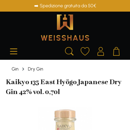
➡️ Spedizione gratuita da 50€
in content
Gin
Dry Gin
Kaikyo 135 East Hyögo Japanese Dry
Gin 42% vol. 0,70l
Skip image gallery