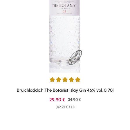
Average rating of 4.89 out of 5 stars
Bruichladdich The Botanist Islay Gin 46% vol. 0,70l
Sale price:
29,90 €
Regular price:
34,90 €
(42,71 € / 1 l)
Skip product gallery