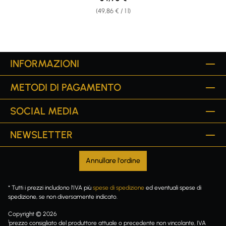
(49,86 € / 1 l)
INFORMAZIONI
METODI DI PAGAMENTO
SOCIAL MEDIA
NEWSLETTER
Annullare l'ordine
* Tutti i prezzi includono l'IVA più
spese di spedizione
ed eventuali spese di
spedizione, se non diversamente indicato.
Copyright © 2026
1
prezzo consigliato del produttore attuale o precedente non vincolante, IVA