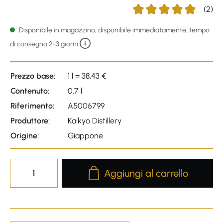
(2)
Average rating of 5 out of
Disponibile in magazzino, disponibile immediatamente, tempo
di consegna 2-3 giorni
Prezzo base:
1 l = 38,43 €
Contenuto:
0.7 l
Riferimento:
A5006799
Produttore:
Kaikyo Distillery
Origine:
Giappone
Product Quantity: Enter the desire
Aggiungi al carrello