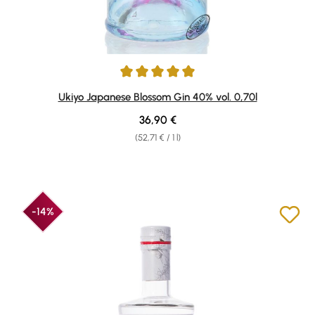
Average rating of 5 out of 5 stars
Ukiyo Japanese Blossom Gin 40% vol. 0,70l
Regular price:
36,90 €
(52,71 € / 1 l)
-14%