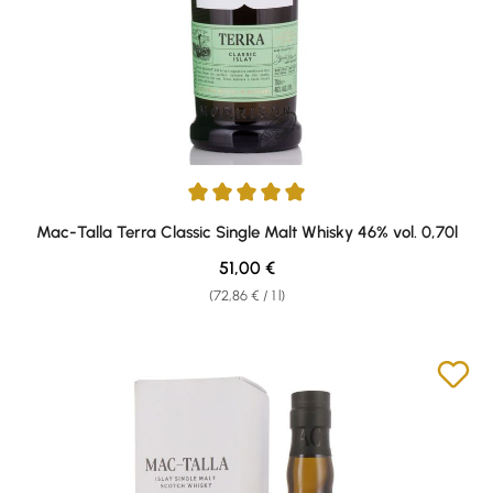
Average rating of 5 out of 5 stars
Mac-Talla Terra Classic Single Malt Whisky 46% vol. 0,70l
Regular price:
51,00 €
(72,86 € / 1 l)