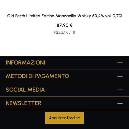
Old Perth Limited Edition Manzanilla Whisky 53,4% vol. 0,70l
Regular price:
87,90 €
(125,57 € / 1 l)
INFORMAZIONI
METODI DI PAGAMENTO
SOCIAL MEDIA
NEWSLETTER
Annullare l'ordine