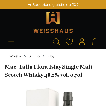
➡️ Spedizione gratuita da 50€
in content
Whisky
Scozia
Islay
Mac-Talla Flora Islay Single Malt
Scotch Whisky 48,2% vol. 0,70l
Skip image gallery