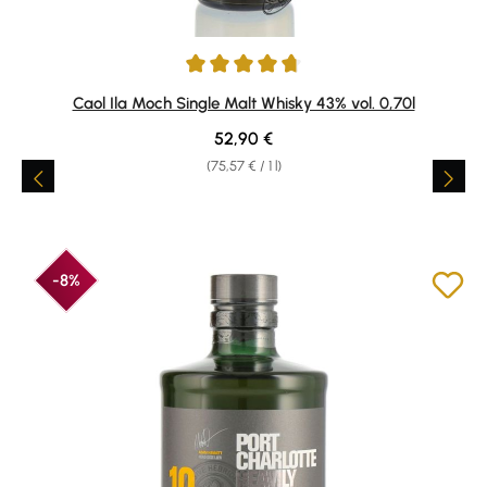
Average rating of 4.74 out of 5 stars
Caol Ila Moch Single Malt Whisky 43% vol. 0,70l
Regular price:
52,90 €
(75,57 € / 1 l)
-8%