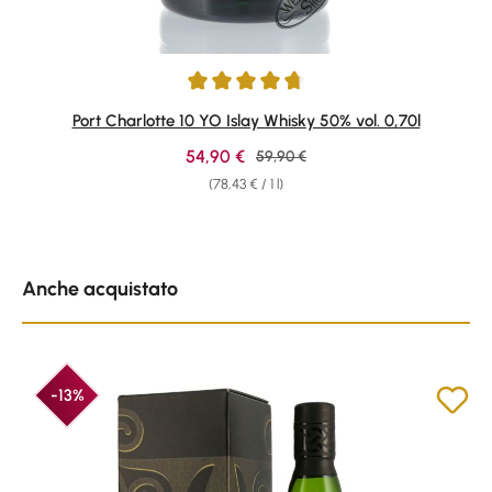
Average rating of 4.84 out of 5 stars
Port Charlotte 10 YO Islay Whisky 50% vol. 0,70l
Sale price:
54,90 €
Regular price:
59,90 €
(78,43 € / 1 l)
Skip product gallery
Anche acquistato
-13%