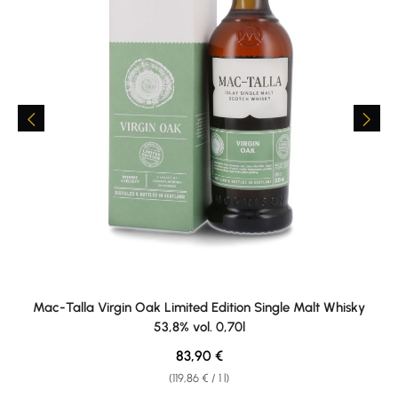
Mac-Talla Virgin Oak Limited Edition Single Malt Whisky
53,8% vol. 0,70l
Regular price:
83,90 €
(119,86 € / 1 l)