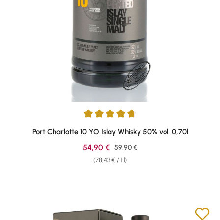
Average rating of 4.84 out of 5 stars
Port Charlotte 10 YO Islay Whisky 50% vol. 0,70l
Sale price:
54,90 €
Regular price:
59,90 €
(78,43 € / 1 l)