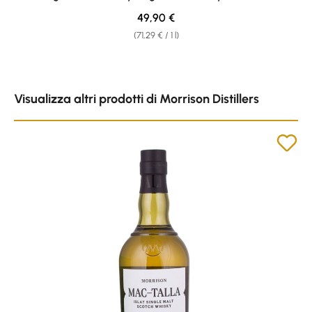
Regular price:
49,90 €
(71,29 € / 1 l)
Skip product gallery
Visualizza altri prodotti di Morrison Distillers