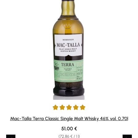
Average rating of 5 out of 5 stars
Mac-Talla Terra Classic Single Malt Whisky 46% vol. 0,70l
Regular price:
51,00 €
(72,86 € / 1 l)