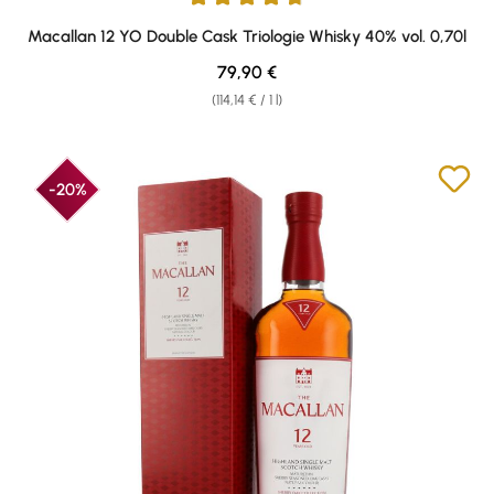
Average rating of 4.84 out of 5 stars
Macallan 12 YO Double Cask Triologie Whisky 40% vol. 0,70l
Regular price:
79,90 €
(114,14 € / 1 l)
-20%