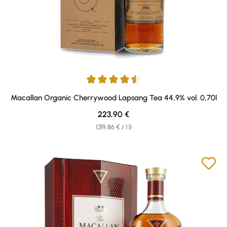
Average rating of 4.5 out of 5 stars
Macallan Organic Cherrywood Lapsang Tea 44,9% vol. 0,70l
Regular price:
223,90 €
(319,86 € / 1 l)