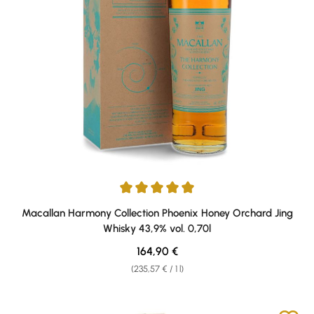
Average rating of 5 out of 5 stars
Macallan Harmony Collection Phoenix Honey Orchard Jing
Whisky 43,9% vol. 0,70l
Regular price:
164,90 €
(235,57 € / 1 l)