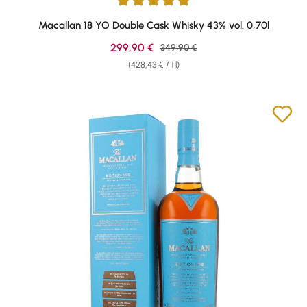
Average rating of 5 out of 5 stars
Macallan 18 YO Double Cask Whisky 43% vol. 0,70l
Sale price:
299,90 €
Regular price:
349,90 €
(428,43 € / 1 l)