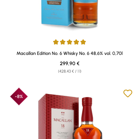
Average rating of 5 out of 5 stars
Macallan Edition No. 6 Whisky No. 6 48,6% vol. 0,70l
Regular price:
299,90 €
(428,43 € / 1 l)
-8%