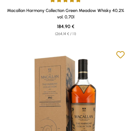
Average rating of 5 out of 5 stars
Macallan Harmony Collection Green Meadow Whisky 40,2%
vol. 0,70l
Regular price:
184,90 €
(264,14 € / 1 l)