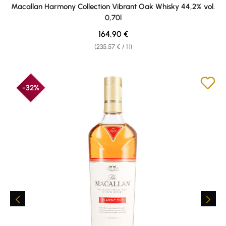
Average rating of 5 out of 5 stars
Macallan Harmony Collection Vibrant Oak Whisky 44,2% vol.
0,70l
Regular price:
164,90 €
(235,57 € / 1 l)
-32%