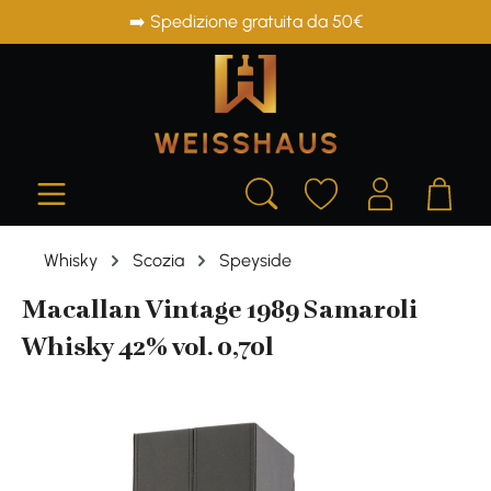
➡️ Spedizione gratuita da 50€
in content
Whisky
Scozia
Speyside
Macallan Vintage 1989 Samaroli
Whisky 42% vol. 0,70l
Skip image gallery