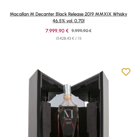
Macallan M Decanter Black Release 2019 MMXIX Whisky
46,5% vol. 0,70l
Sale price:
7.999,90 €
Regular price:
9.999,90 €
(11.428,43 € / 1 l)