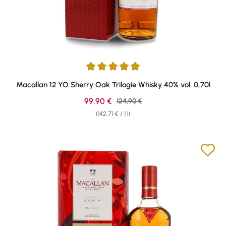
Average rating of 4.91 out of 5 stars
Macallan 12 YO Sherry Oak Trilogie Whisky 40% vol. 0,70l
Sale price:
99,90 €
Regular price:
124,90 €
(142,71 € / 1 l)