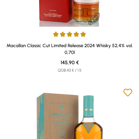
Average rating of 5 out of 5 stars
Macallan Classic Cut Limited Release 2024 Whisky 52,4% vol.
0,70l
Regular price:
145,90 €
(208,43 € / 1 l)