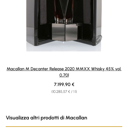
Macallan M Decanter Release 2020 MMXX Whisky 45% vol.
0,70l
Regular price:
7.199,90 €
(10.285,57 € / 1 l)
Skip product gallery
Visualizza altri prodotti di Macallan