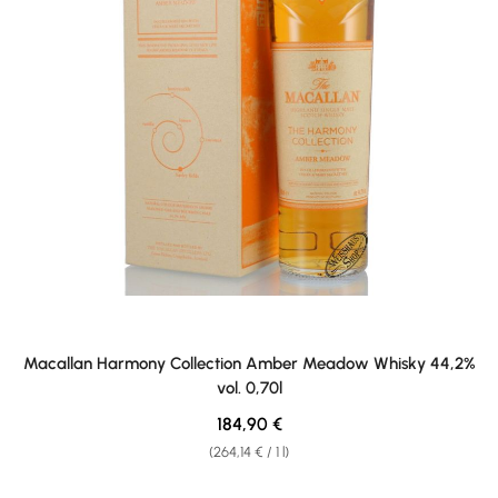
Macallan Harmony Collection Amber Meadow Whisky 44,2%
vol. 0,70l
Regular price:
184,90 €
(264,14 € / 1 l)