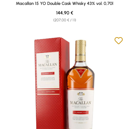
Average rating of 4.94 out of 5 stars
Macallan 15 YO Double Cask Whisky 43% vol. 0,70l
Regular price:
144,90 €
(207,00 € / 1 l)