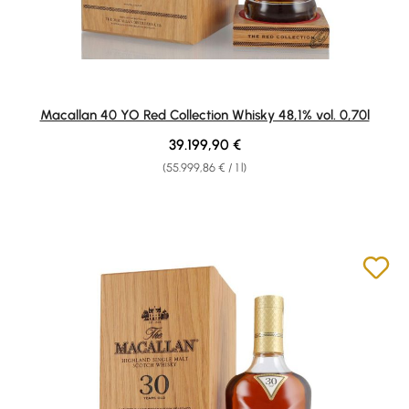
Macallan 40 YO Red Collection Whisky 48,1% vol. 0,70l
Regular price:
39.199,90 €
(55.999,86 € / 1 l)