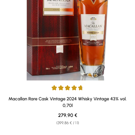
Average rating of 4.8 out of 5 stars
Macallan Rare Cask Vintage 2024 Whisky Vintage 43% vol.
0,70l
Regular price:
279,90 €
(399,86 € / 1 l)