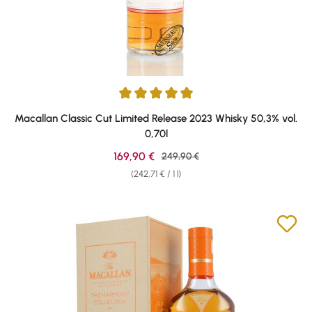
Average rating of 5 out of 5 stars
Macallan Classic Cut Limited Release 2023 Whisky 50,3% vol.
0,70l
Sale price:
169,90 €
Regular price:
249,90 €
(242,71 € / 1 l)