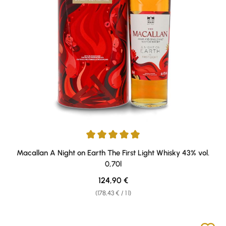
Average rating of 5 out of 5 stars
Macallan A Night on Earth The First Light Whisky 43% vol.
0,70l
Regular price:
124,90 €
(178,43 € / 1 l)