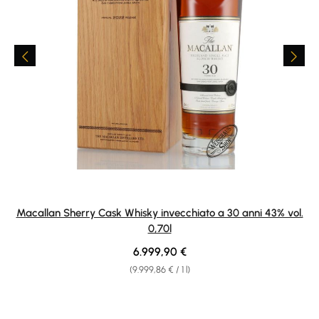
Macallan Sherry Cask Whisky invecchiato a 30 anni 43% vol.
0,70l
Regular price:
6.999,90 €
(9.999,86 € / 1 l)