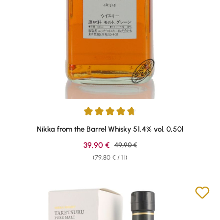
Average rating of 4.83 out of 5 stars
Nikka from the Barrel Whisky 51,4% vol. 0,50l
Sale price:
39,90 €
Regular price:
49,90 €
(79,80 € / 1 l)