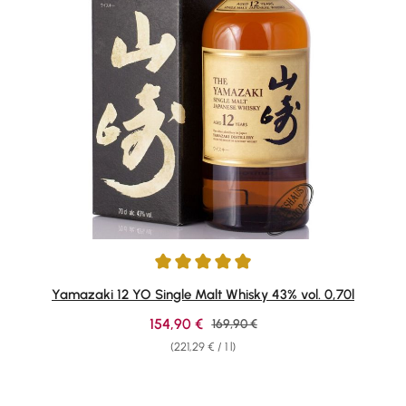
Average rating of 4.89 out of 5 stars
Yamazaki 12 YO Single Malt Whisky 43% vol. 0,70l
Sale price:
154,90 €
Regular price:
169,90 €
(221,29 € / 1 l)