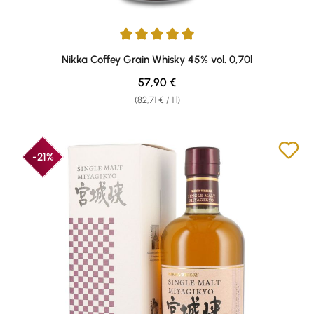
Average rating of 4.93 out of 5 stars
Nikka Coffey Grain Whisky 45% vol. 0,70l
Regular price:
57,90 €
(82,71 € / 1 l)
-21%