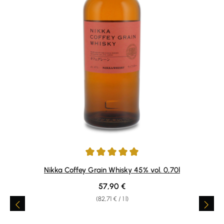
Average rating of 4.93 out of 5 stars
Nikka Coffey Grain Whisky 45% vol. 0,70l
Regular price:
57,90 €
(82,71 € / 1 l)