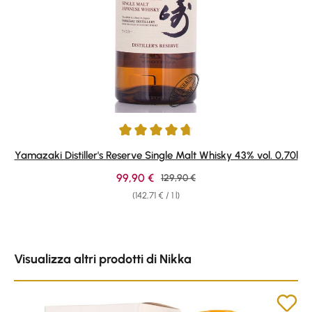
Average rating of 4.81 out of 5 stars
Yamazaki Distiller's Reserve Single Malt Whisky 43% vol. 0,70l
Sale price:
99,90 €
Regular price:
129,90 €
(142,71 € / 1 l)
Skip product gallery
Visualizza altri prodotti di Nikka