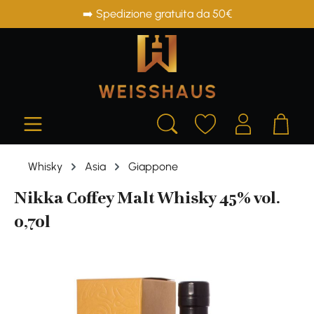
➡️ Spedizione gratuita da 50€
in content
Whisky
Asia
Giappone
Nikka Coffey Malt Whisky 45% vol.
0,70l
Skip image gallery