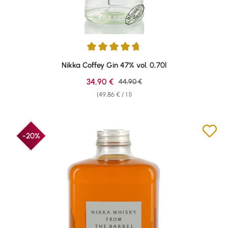
Average rating of 4.79 out of 5 stars
Nikka Coffey Gin 47% vol. 0,70l
Sale price:
34,90 €
Regular price:
44,90 €
(49,86 € / 1 l)
-20%