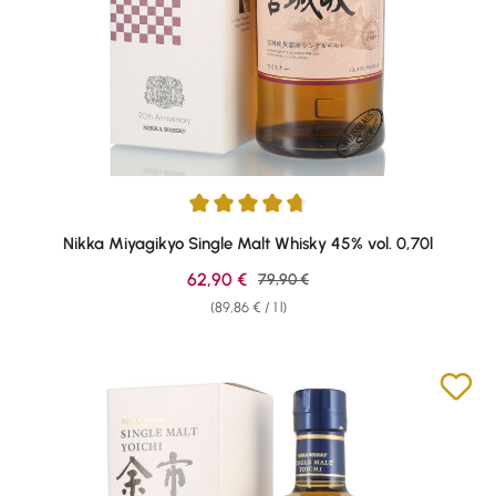
Average rating of 4.83 out of 5 stars
Nikka Miyagikyo Single Malt Whisky 45% vol. 0,70l
Sale price:
62,90 €
Regular price:
79,90 €
(89,86 € / 1 l)