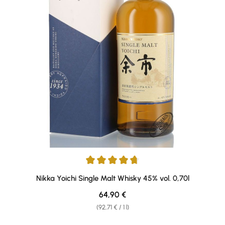
Average rating of 4.75 out of 5 stars
Nikka Yoichi Single Malt Whisky 45% vol. 0,70l
Regular price:
64,90 €
(92,71 € / 1 l)