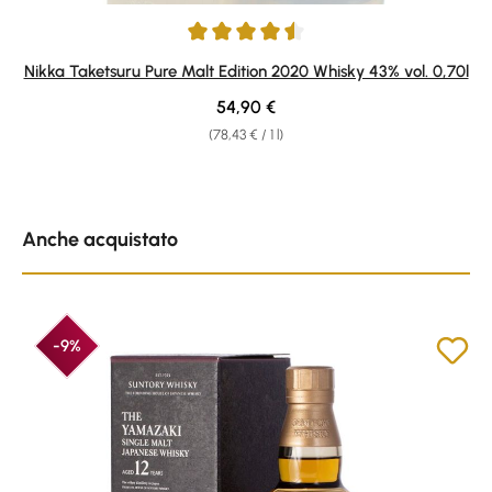
Average rating of 4.43 out of 5 stars
Nikka Taketsuru Pure Malt Edition 2020 Whisky 43% vol. 0,70l
Regular price:
54,90 €
(78,43 € / 1 l)
Skip product gallery
Anche acquistato
-9%