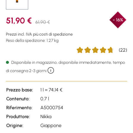
51,90 €
- 16%
61,90 €
Prezzi incl. IVA più costi di spedizione
Peso della spedizione: 1.27 kg
(22)
Average rating of 4.73 out o
Disponibile in magazzino, disponibile immediatamente, tempo
di consegna 2-3 giorni
Prezzo base:
1 l = 74,14 €
Contenuto:
0.7 l
Riferimento:
A5000754
Produttore:
Nikka
Origine:
Giappone