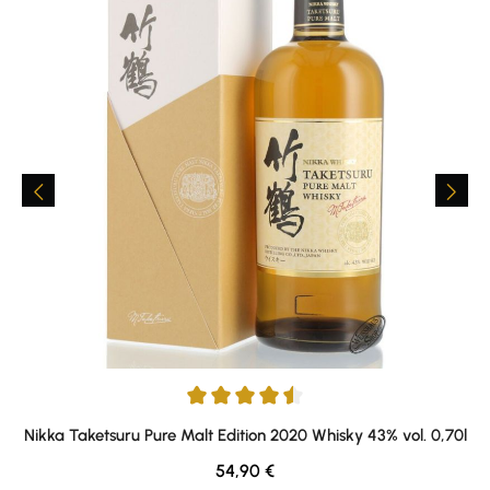
Average rating of 4.43 out of 5 stars
Nikka Taketsuru Pure Malt Edition 2020 Whisky 43% vol. 0,70l
Regular price:
54,90 €