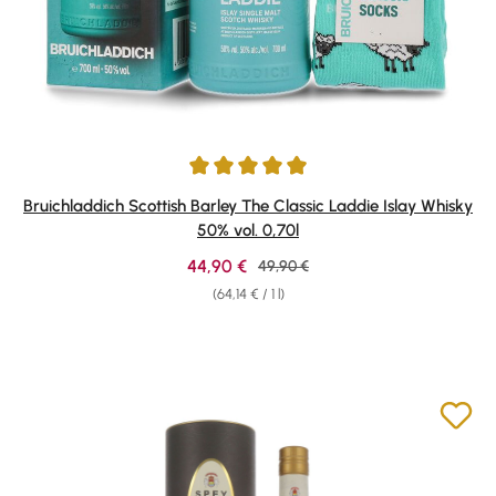
Average rating of 4.92 out of 5 stars
Bruichladdich Scottish Barley The Classic Laddie Islay Whisky
50% vol. 0,70l
Sale price:
44,90 €
Regular price:
49,90 €
(64,14 € / 1 l)