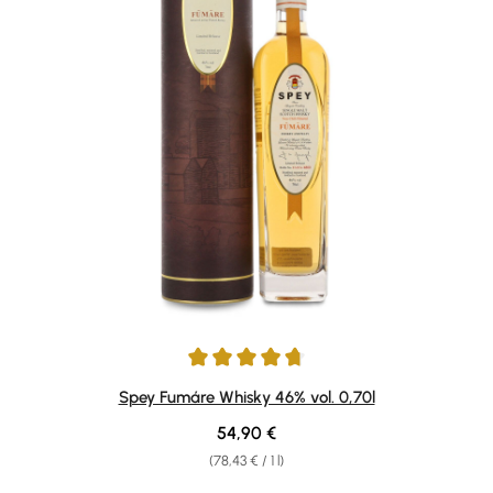
Average rating of 4.83 out of 5 stars
Spey Fumáre Whisky 46% vol. 0,70l
Regular price:
54,90 €
(78,43 € / 1 l)