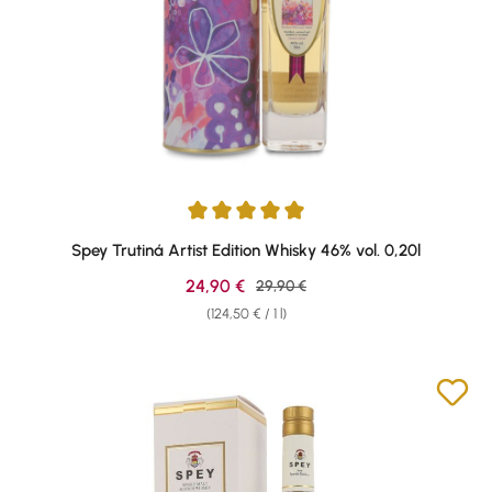
Average rating of 5 out of 5 stars
Spey Trutiná Artist Edition Whisky 46% vol. 0,20l
Sale price:
24,90 €
Regular price:
29,90 €
(124,50 € / 1 l)