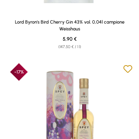
Lord Byron's Bird Cherry Gin 43% vol. 0,04l campione
Weisshaus
Regular price:
5,90 €
(147,50 € / 1 l)
-17%