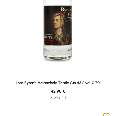
Lord Byron's Melancholy Thistle Gin 43% vol. 0,70l
Regular price:
42,90 €
(61,29 € / 1 l)