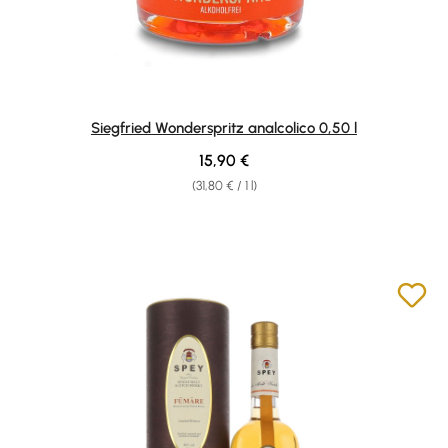
Siegfried Wonderspritz analcolico 0,50 l
Regular price:
15,90 €
(31,80 € / 1 l)