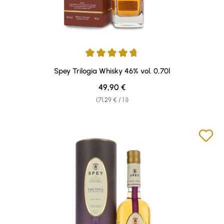
Average rating of 4.67 out of 5 stars
Spey Trilogia Whisky 46% vol. 0,70l
Regular price:
49,90 €
(71,29 € / 1 l)