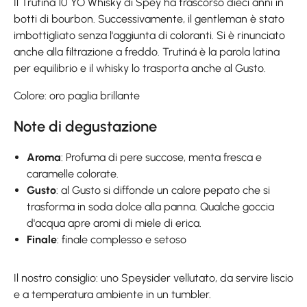
Il Trutiná 10 YO Whisky di Spey ha trascorso dieci anni in
botti di bourbon. Successivamente, il gentleman è stato
imbottigliato senza l'aggiunta di coloranti. Si è rinunciato
anche alla filtrazione a freddo. Trutiná è la parola latina
per equilibrio e il whisky lo trasporta anche al Gusto.
Colore: oro paglia brillante
Note di degustazione
Aroma
: Profuma di pere succose, menta fresca e
caramelle colorate.
Gusto
: al Gusto si diffonde un calore pepato che si
trasforma in soda dolce alla panna. Qualche goccia
d'acqua apre aromi di miele di erica.
Finale
: finale complesso e setoso
Il nostro consiglio: uno Speysider vellutato, da servire liscio
e a temperatura ambiente in un tumbler.