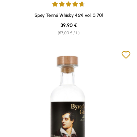
Average rating of 4.87 out of 5 stars
Spey Tenné Whisky 46% vol. 0,70l
Regular price:
39,90 €
(57,00 € / 1 l)