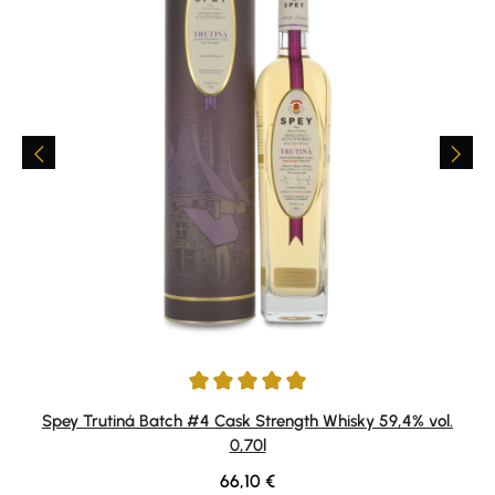
Average rating of 5 out of 5 stars
Spey Trutiná Batch #4 Cask Strength Whisky 59,4% vol.
0,70l
Regular price:
66,10 €