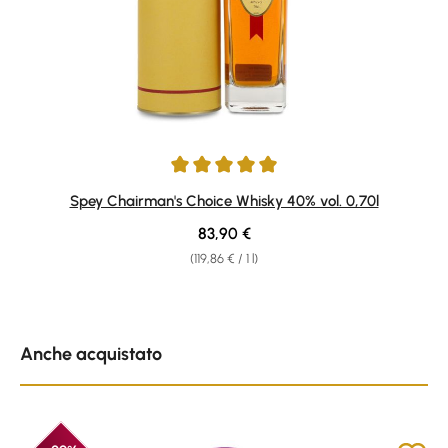
Average rating of 5 out of 5 stars
Spey Chairman's Choice Whisky 40% vol. 0,70l
Regular price:
83,90 €
(119,86 € / 1 l)
Skip product gallery
Anche acquistato