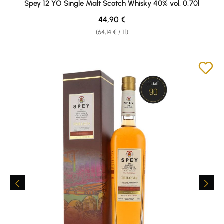
Spey 12 YO Single Malt Scotch Whisky 40% vol. 0,70l
Regular price:
44,90 €
(64,14 € / 1 l)