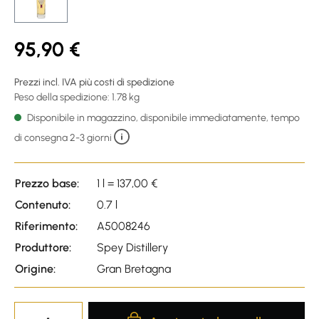
95,90 €
Prezzi incl. IVA più costi di spedizione
Peso della spedizione: 1.78 kg
Disponibile in magazzino, disponibile immediatamente, tempo
di consegna 2-3 giorni
Prezzo base:
1 l = 137,00 €
Contenuto:
0.7 l
Riferimento:
A5008246
Produttore:
Spey Distillery
Origine:
Gran Bretagna
Product Quantity: Enter the desire