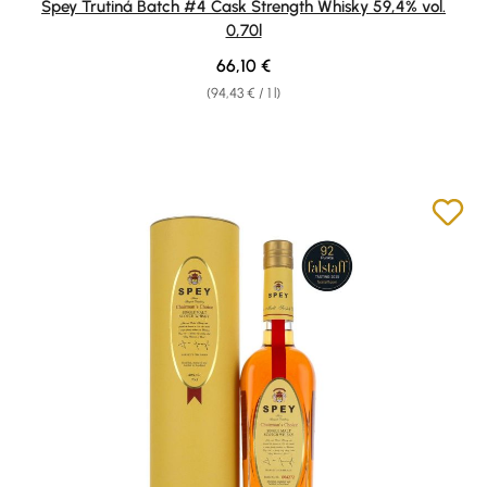
Spey Trutiná Batch #4 Cask Strength Whisky 59,4% vol.
0,70l
Regular price:
66,10 €
(94,43 € / 1 l)