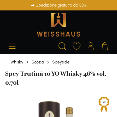
➡️ Spedizione gratuita da 50€
in content
Whisky
Scozia
Speyside
Spey Trutiná 10 YO Whisky 46% vol.
0,70l
Skip image gallery
90