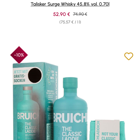
Average rating of 4.69 out of 5 stars
Talisker Surge Whisky 45,8% vol. 0,70l
Sale price:
52,90 €
Regular price:
74,90 €
(75,57 € / 1 l)
-10%