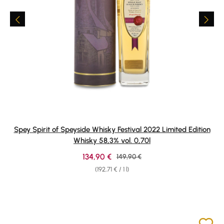
Spey Spirit of Speyside Whisky Festival 2022 Limited Edition
Whisky 58,3% vol. 0,70l
Sale price:
134,90 €
Regular price:
149,90 €
(192,71 € / 1 l)