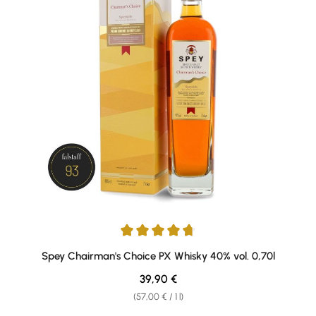
Average rating of 4.67 out of 5 stars
Spey Chairman's Choice PX Whisky 40% vol. 0,70l
Regular price:
39,90 €
(57,00 € / 1 l)