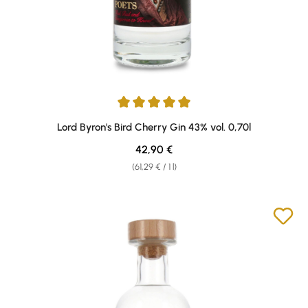
Average rating of 5 out of 5 stars
Lord Byron's Bird Cherry Gin 43% vol. 0,70l
Regular price:
42,90 €
(61,29 € / 1 l)