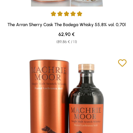
Average rating of 5 out of 5 stars
The Arran Sherry Cask The Bodega Whisky 55,8% vol. 0,70l
Regular price:
62,90 €
(89,86 € / 1 l)