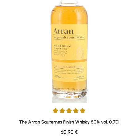
Average rating of 4.91 out of 5 stars
The Arran Sauternes Finish Whisky 50% vol. 0,70l
Regular price:
60,90 €