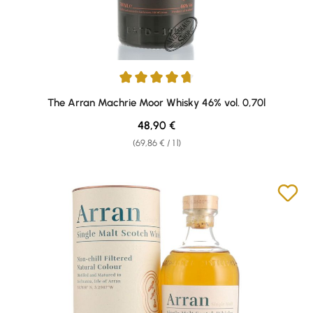
Average rating of 4.67 out of 5 stars
The Arran Machrie Moor Whisky 46% vol. 0,70l
Regular price:
48,90 €
(69,86 € / 1 l)