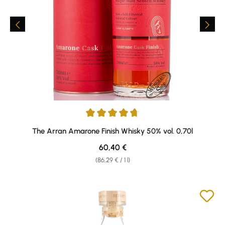
Average rating of 4.78 out of 5 stars
The Arran Amarone Finish Whisky 50% vol. 0,70l
Regular price:
60,40 €
(86,29 € / 1 l)