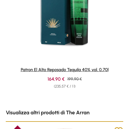
Patron El Alto Reposado Tequila 40% vol. 0,70l
Sale price:
164,90 €
Regular price:
199,90 €
(235,57 € / 1 l)
Skip product gallery
Visualizza altri prodotti di The Arran