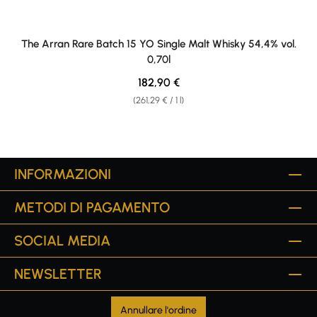
The Arran Rare Batch 15 YO Single Malt Whisky 54,4% vol.
0,70l
Regular price:
182,90 €
(261,29 € / 1 l)
INFORMAZIONI
METODI DI PAGAMENTO
SOCIAL MEDIA
NEWSLETTER
Annullare l'ordine