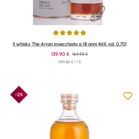
Average rating of 5 out of 5 stars
Il whisky The Arran invecchiato a 18 anni 46% vol. 0,70l
Sale price:
139,90 €
Regular price:
164,90 €
(199,86 € / 1 l)
-2%