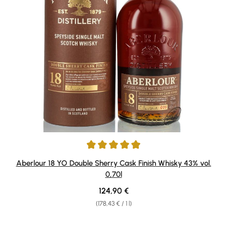
Average rating of 4.97 out of 5 stars
Aberlour 18 YO Double Sherry Cask Finish Whisky 43% vol.
0,70l
Regular price:
124,90 €
(178,43 € / 1 l)