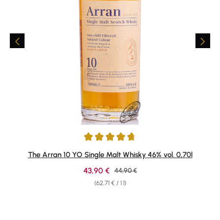
Average rating of 4.79 out of 5 stars
The Arran 10 YO Single Malt Whisky 46% vol. 0,70l
Sale price:
43,90 €
Regular price:
44,90 €
(62,71 € / 1 l)