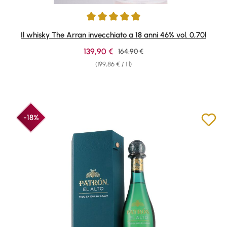
Average rating of 5 out of 5 stars
Il whisky The Arran invecchiato a 18 anni 46% vol. 0,70l
Sale price:
139,90 €
Regular price:
164,90 €
(199,86 € / 1 l)
-18%