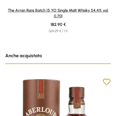
The Arran Rare Batch 15 YO Single Malt Whisky 54,4% vol.
0,70l
Regular price:
182,90 €
(261,29 € / 1 l)
Skip product gallery
Anche acquistato