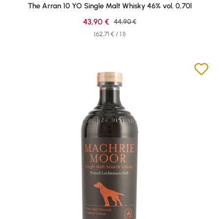
Average rating of 4.79 out of 5 stars
The Arran 10 YO Single Malt Whisky 46% vol. 0,70l
Sale price:
43,90 €
Regular price:
44,90 €
(62,71 € / 1 l)