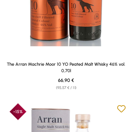
The Arran Machrie Moor 10 YO Peated Malt Whisky 46% vol.
0,70l
Regular price:
66,90 €
(95,57 € / 1 l)
-15%