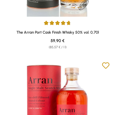
Average rating of 4.77 out of 5 stars
The Arran Port Cask Finish Whisky 50% vol. 0,70l
Regular price:
59,90 €
(85,57 € / 1 l)