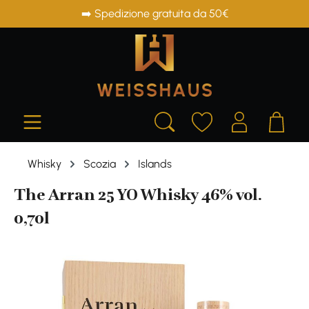
➡️ Spedizione gratuita da 50€
in content
Whisky
Scozia
Islands
The Arran 25 YO Whisky 46% vol.
0,70l
Skip image gallery