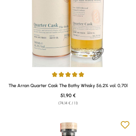
Average rating of 4.9 out of 5 stars
The Arran Quarter Cask The Bothy Whisky 56,2% vol. 0,70l
Regular price:
51,90 €
(74,14 € / 1 l)