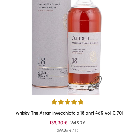
Average rating of 5 out of 5 stars
Il whisky The Arran invecchiato a 18 anni 46% vol. 0,70l
Sale price:
139,90 €
Regular price:
164,90 €
(199,86 € / 1 l)