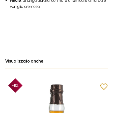
Finale
: di lunga durata, con note affumicate di torba e
vaniglia cremosa.
Skip product gallery
Visualizzato anche
-8%