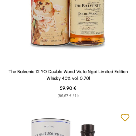
The Balvenie 12 YO Double Wood Victo Ngai Limited Edition
Whisky 40% vol. 0,70l
Regular price:
59,90 €
(85,57 € / 1 l)