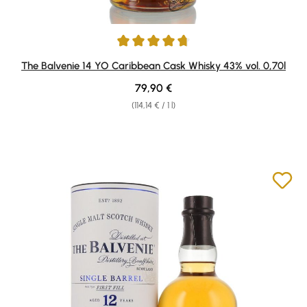
Average rating of 4.8 out of 5 stars
The Balvenie 14 YO Caribbean Cask Whisky 43% vol. 0,70l
Regular price:
79,90 €
(114,14 € / 1 l)