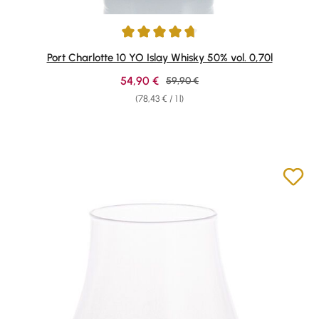
Average rating of 4.84 out of 5 stars
Port Charlotte 10 YO Islay Whisky 50% vol. 0,70l
Sale price:
54,90 €
Regular price:
59,90 €
(78,43 € / 1 l)