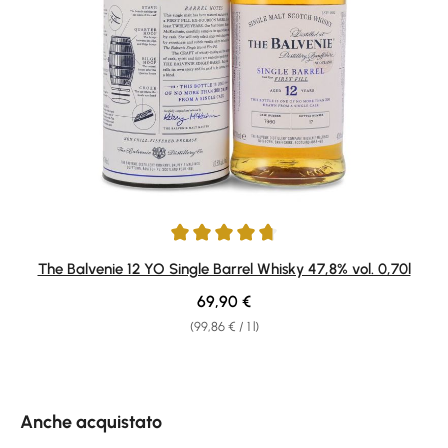
Average rating of 4.67 out of 5 stars
The Balvenie 12 YO Single Barrel Whisky 47,8% vol. 0,70l
Regular price:
69,90 €
(99,86 € / 1 l)
Skip product gallery
Anche acquistato