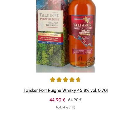
Average rating of 4.84 out of 5 stars
Talisker Port Ruighe Whisky 45,8% vol. 0,70l
Sale price:
44,90 €
Regular price:
54,90 €
(64,14 € / 1 l)
Skip product gallery