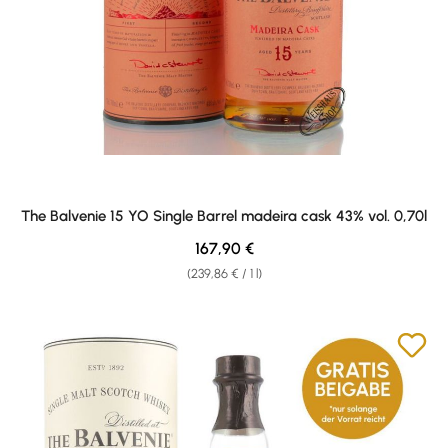
The Balvenie 15 YO Single Barrel madeira cask 43% vol. 0,70l
Regular price:
167,90 €
(239,86 € / 1 l)