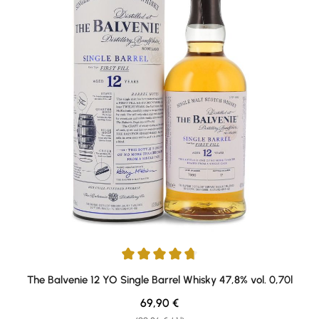
Average rating of 4.67 out of 5 stars
The Balvenie 12 YO Single Barrel Whisky 47,8% vol. 0,70l
Regular price:
69,90 €