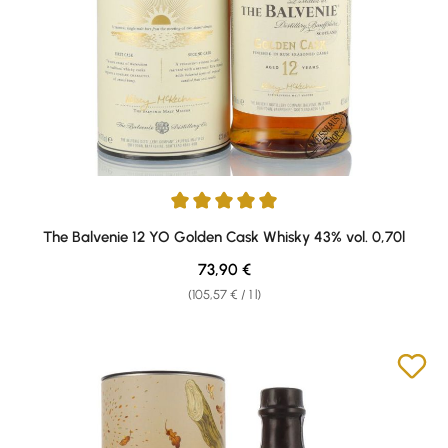
Average rating of 5 out of 5 stars
The Balvenie 12 YO Golden Cask Whisky 43% vol. 0,70l
Regular price:
73,90 €
(105,57 € / 1 l)