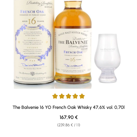
Average rating of 5 out of 5 stars
The Balvenie 16 YO French Oak Whisky 47,6% vol. 0,70l
Regular price:
167,90 €
(239,86 € / 1 l)