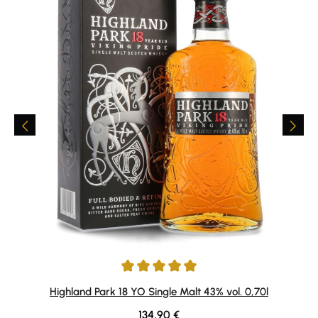
Average rating of 4.95 out of 5 stars
Highland Park 18 YO Single Malt 43% vol. 0,70l
Regular price:
134,90 €