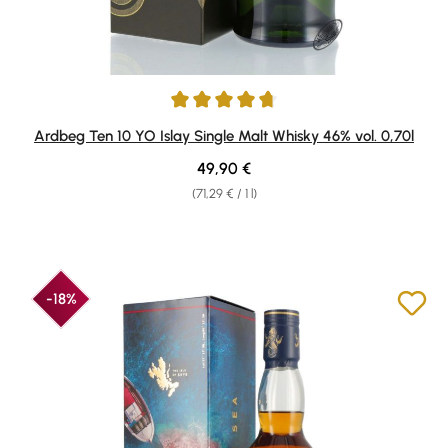
Average rating of 4.87 out of 5 stars
Ardbeg Ten 10 YO Islay Single Malt Whisky 46% vol. 0,70l
Regular price:
49,90 €
(71,29 € / 1 l)
-18%