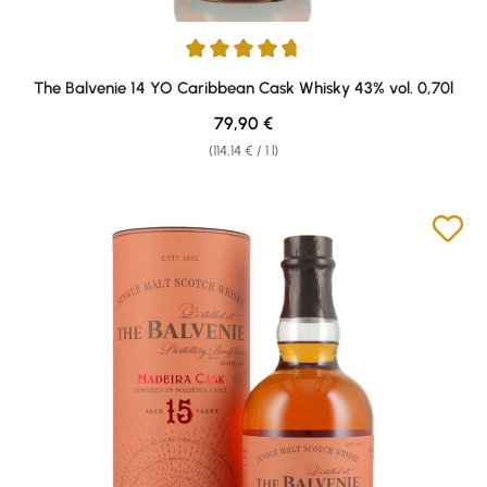
Average rating of 4.8 out of 5 stars
The Balvenie 14 YO Caribbean Cask Whisky 43% vol. 0,70l
Regular price:
79,90 €
(114,14 € / 1 l)