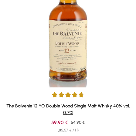
Average rating of 4.86 out of 5 stars
The Balvenie 12 YO Double Wood Single Malt Whisky 40% vol.
0,70l
Sale price:
59,90 €
Regular price:
64,90 €
(85,57 € / 1 l)