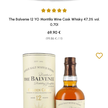
Average rating of 5 out of 5 stars
The Balvenie 12 YO Montilla Wine Cask Whisky 47,3% vol.
0,70l
Regular price:
69,90 €
(99,86 € / 1 l)