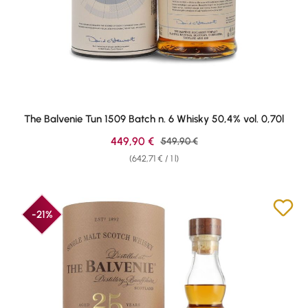
The Balvenie Tun 1509 Batch n. 6 Whisky 50,4% vol. 0,70l
Sale price:
449,90 €
Regular price:
549,90 €
(642,71 € / 1 l)
-21%