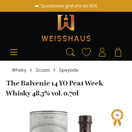
➡️ Spedizione gratuita da 50€
in content
Whisky
Scozia
Speyside
The Balvenie 14 YO Peat Week
Whisky 48,3% vol. 0,70l
Skip image gallery
96