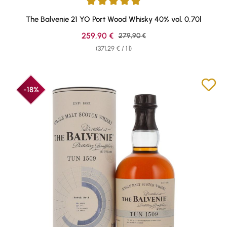
Average rating of 5 out of 5 stars
The Balvenie 21 YO Port Wood Whisky 40% vol. 0,70l
Sale price:
259,90 €
Regular price:
279,90 €
(371,29 € / 1 l)
-18%