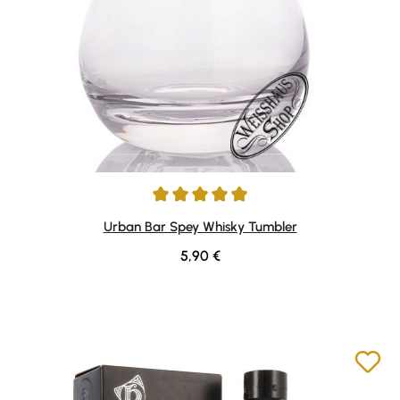
Average rating of 4.88 out of 5 stars
Urban Bar Spey Whisky Tumbler
Regular price:
5,90 €