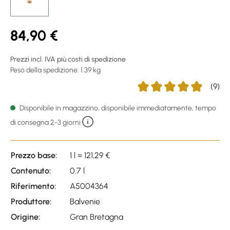
84,90 €
Prezzi incl. IVA più costi di spedizione
Peso della spedizione: 1.39 kg
(9)
Average rating of 4.89 out
Disponibile in magazzino, disponibile immediatamente, tempo
di consegna 2-3 giorni
Prezzo base:
1 l = 121,29 €
Contenuto:
0.7 l
Riferimento:
A5004364
Produttore:
Balvenie
Origine:
Gran Bretagna