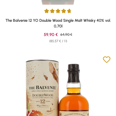
Average rating of 4.86 out of 5 stars
The Balvenie 12 YO Double Wood Single Malt Whisky 40% vol.
0,70l
Sale price:
59,90 €
Regular price:
64,90 €
(85,57 € / 1 l)