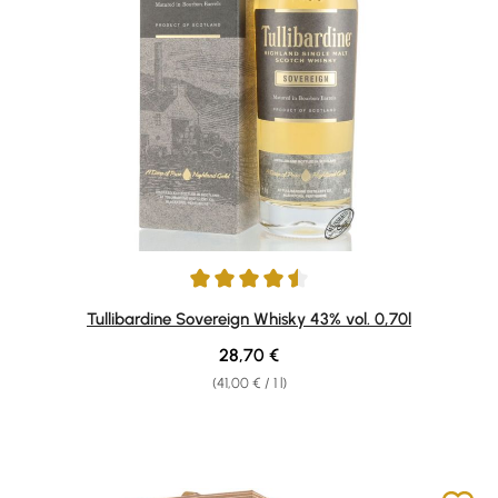
Average rating of 4.5 out of 5 stars
Tullibardine Sovereign Whisky 43% vol. 0,70l
Regular price:
28,70 €
(41,00 € / 1 l)