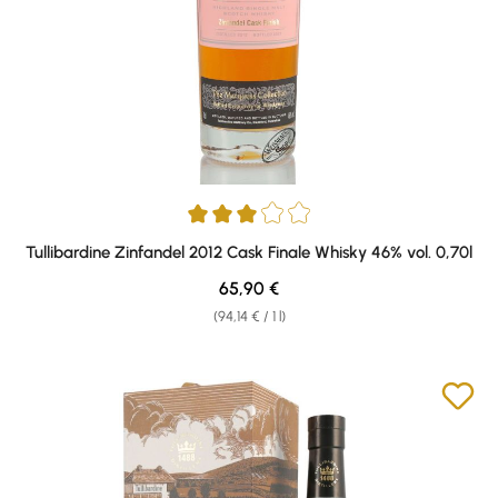
Average rating of 3 out of 5 stars
Tullibardine Zinfandel 2012 Cask Finale Whisky 46% vol. 0,70l
Regular price:
65,90 €
(94,14 € / 1 l)