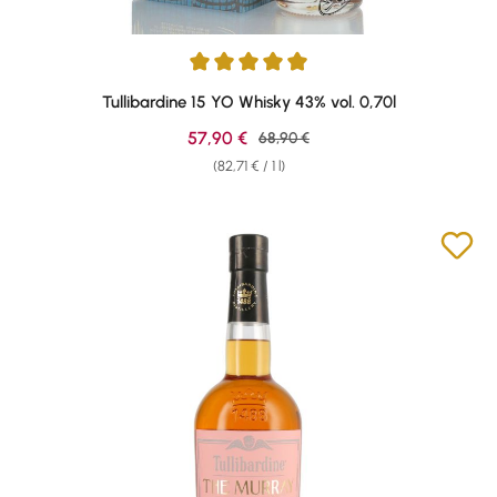
Average rating of 4.92 out of 5 stars
Tullibardine 15 YO Whisky 43% vol. 0,70l
Sale price:
57,90 €
Regular price:
68,90 €
(82,71 € / 1 l)