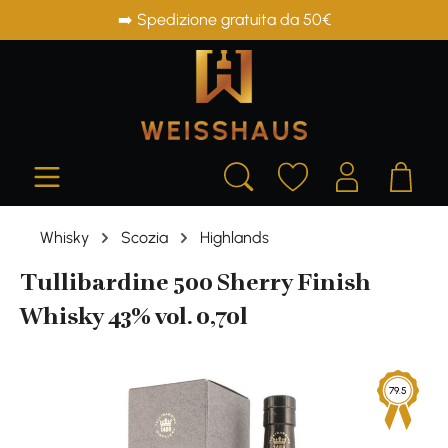
➡️ Spedizione gratuita da 50€
in content
Whisky
Scozia
Highlands
Tullibardine 500 Sherry Finish
Whisky 43% vol. 0,70l
Skip image gallery
79.5