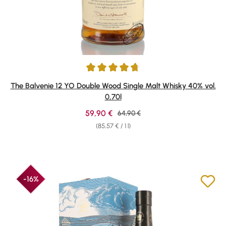
Average rating of 4.86 out of 5 stars
The Balvenie 12 YO Double Wood Single Malt Whisky 40% vol.
0,70l
Sale price:
59,90 €
Regular price:
64,90 €
(85,57 € / 1 l)
-16%