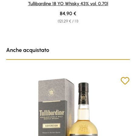
Tullibardine 18 YO Whisky 43% vol. 0,70l
Regular price:
84,90 €
(121,29 € / 1 l)
Skip product gallery
Anche acquistato