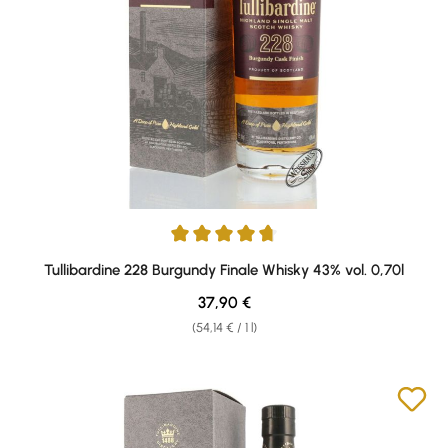
Average rating of 4.83 out of 5 stars
Tullibardine 228 Burgundy Finale Whisky 43% vol. 0,70l
Regular price:
37,90 €
(54,14 € / 1 l)