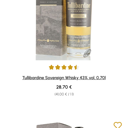
Average rating of 4.5 out of 5 stars
Tullibardine Sovereign Whisky 43% vol. 0,70l
Regular price:
28,70 €
(41,00 € / 1 l)