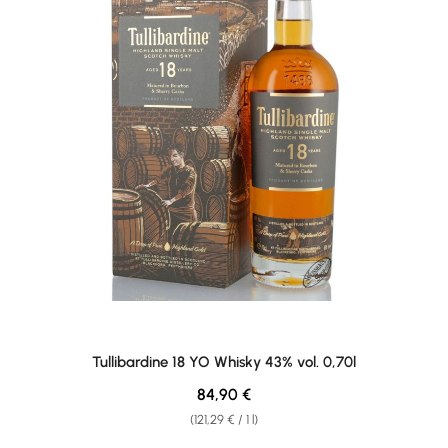
Tullibardine 18 YO Whisky 43% vol. 0,70l
Regular price:
84,90 €
(121,29 € / 1 l)