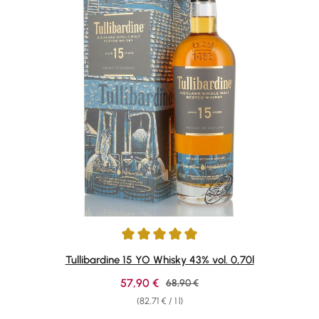
Average rating of 4.92 out of 5 stars
Tullibardine 15 YO Whisky 43% vol. 0,70l
Sale price:
57,90 €
Regular price:
68,90 €
(82,71 € / 1 l)