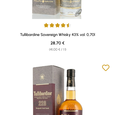
Average rating of 4.5 out of 5 stars
Tullibardine Sovereign Whisky 43% vol. 0,70l
Regular price:
28,70 €
(41,00 € / 1 l)