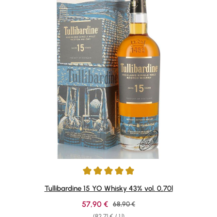
Average rating of 4.92 out of 5 stars
Tullibardine 15 YO Whisky 43% vol. 0,70l
Sale price:
57,90 €
Regular price:
68,90 €
(82,71 € / 1 l)