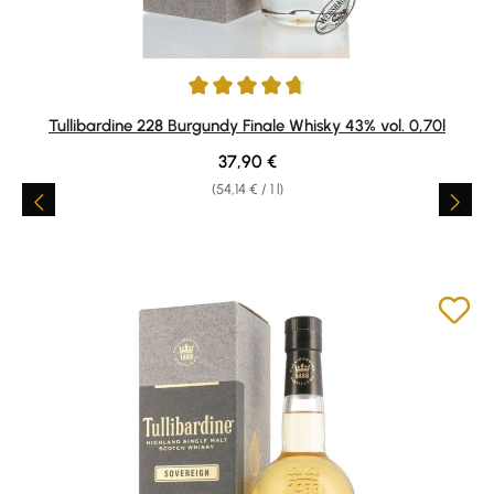
Average rating of 4.83 out of 5 stars
Tullibardine 228 Burgundy Finale Whisky 43% vol. 0,70l
Regular price:
37,90 €
(54,14 € / 1 l)