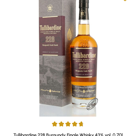
Average rating of 4.83 out of 5 stars
Tullibardine 228 Burgundy Finale Whisky 43% vol. 0,70l