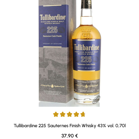
Average rating of 4.71 out of 5 stars
Tullibardine 225 Sauternes Finish Whisky 43% vol. 0,70l
Regular price:
37,90 €