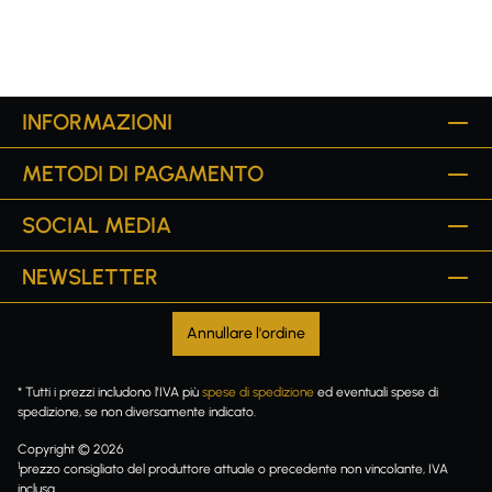
INFORMAZIONI
METODI DI PAGAMENTO
SOCIAL MEDIA
NEWSLETTER
Annullare l'ordine
* Tutti i prezzi includono l'IVA più
spese di spedizione
ed eventuali spese di
spedizione, se non diversamente indicato.
Copyright © 2026
1
prezzo consigliato del produttore attuale o precedente non vincolante, IVA
inclusa.