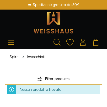
➡️ Spedizione gratuita da 50€
in content
Spiriti
Invecchiati
Filter products
Nessun prodotto trovato