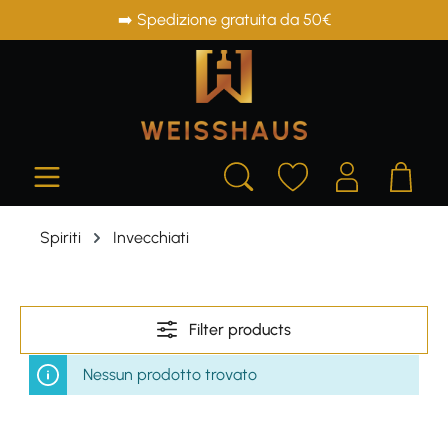
➡️ Spedizione gratuita da 50€
in content
Spiriti
Invecchiati
Filter products
Nessun prodotto trovato