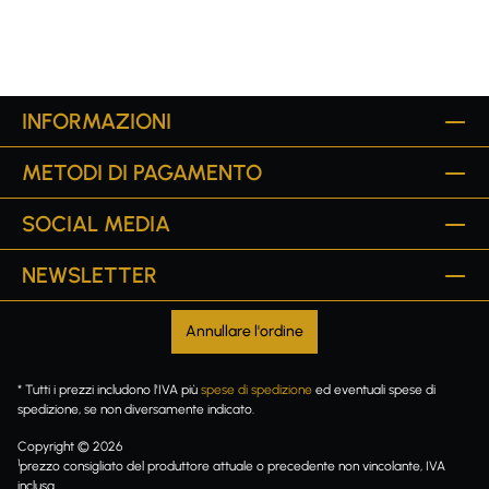
INFORMAZIONI
METODI DI PAGAMENTO
SOCIAL MEDIA
NEWSLETTER
Annullare l'ordine
* Tutti i prezzi includono l'IVA più
spese di spedizione
ed eventuali spese di
spedizione, se non diversamente indicato.
Copyright © 2026
1
prezzo consigliato del produttore attuale o precedente non vincolante, IVA
inclusa.