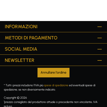
INFORMAZIONI
METODI DI PAGAMENTO
SOCIAL MEDIA
NEWSLETTER
Annullare l'ordine
* Tutti i prezzi includono l'IVA più
spese di spedizione
ed eventuali spese di
spedizione, se non diversamente indicato.
Copyright © 2026
1
prezzo consigliato del produttore attuale o precedente non vincolante, IVA
inclusa.