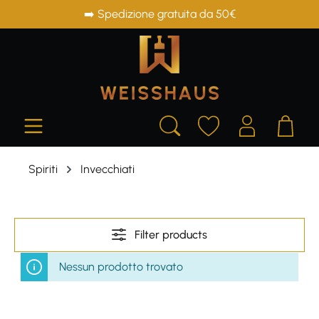
➡️ Spedizione gratuita da 50€
in content
Spiriti
Invecchiati
Filter products
Nessun prodotto trovato