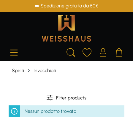
➡️ Spedizione gratuita da 50€
in content
Spiriti
Invecchiati
Filter products
Nessun prodotto trovato