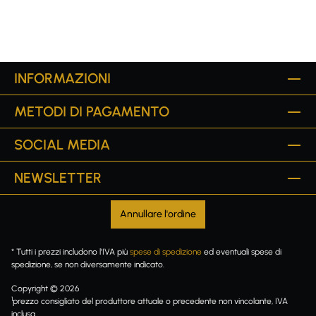
INFORMAZIONI
METODI DI PAGAMENTO
SOCIAL MEDIA
NEWSLETTER
Annullare l'ordine
* Tutti i prezzi includono l'IVA più
spese di spedizione
ed eventuali spese di
spedizione, se non diversamente indicato.
Copyright © 2026
1
prezzo consigliato del produttore attuale o precedente non vincolante, IVA
inclusa.