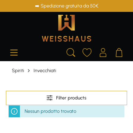
➡️ Spedizione gratuita da 50€
in content
Spiriti
Invecchiati
Filter products
Nessun prodotto trovato