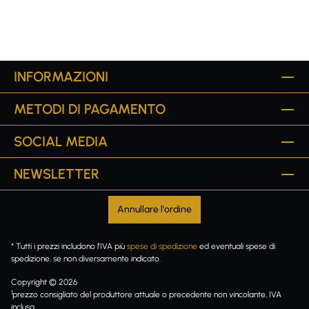
INFORMAZIONI
METODI DI PAGAMENTO
SOCIAL MEDIA
NEWSLETTER
Annullare l'ordine
* Tutti i prezzi includono l'IVA più
spese di spedizione
ed eventuali spese di
spedizione, se non diversamente indicato.
Copyright © 2026
1
prezzo consigliato del produttore attuale o precedente non vincolante, IVA
inclusa.