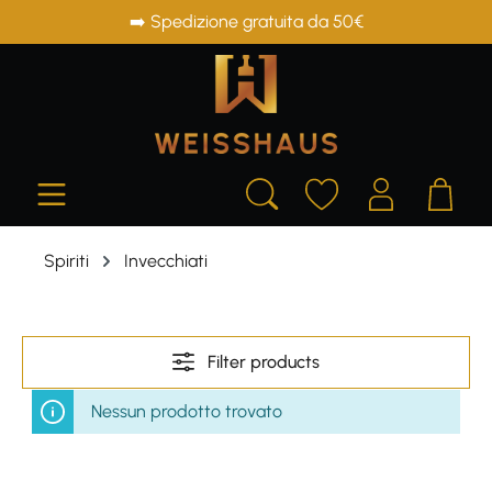
➡️ Spedizione gratuita da 50€
in content
Spiriti
Invecchiati
Filter products
Nessun prodotto trovato