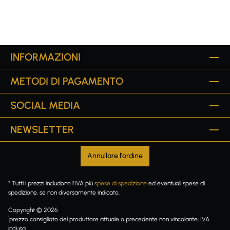
INFORMAZIONI
METODI DI PAGAMENTO
SOCIAL MEDIA
NEWSLETTER
Annullare l'ordine
* Tutti i prezzi includono l'IVA più
spese di spedizione
ed eventuali spese di
spedizione, se non diversamente indicato.
Copyright © 2026
1
prezzo consigliato del produttore attuale o precedente non vincolante, IVA
inclusa.