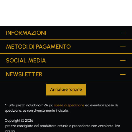
INFORMAZIONI
METODI DI PAGAMENTO
SOCIAL MEDIA
NEWSLETTER
Annullare l'ordine
* Tutti i prezzi includono l'IVA più
spese di spedizione
ed eventuali spese di
spedizione, se non diversamente indicato.
Copyright © 2026
1
prezzo consigliato del produttore attuale o precedente non vincolante, IVA
inclusa.