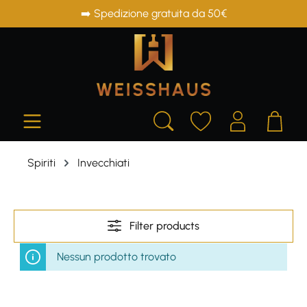
➡️ Spedizione gratuita da 50€
in content
Spiriti
Invecchiati
Filter products
Nessun prodotto trovato