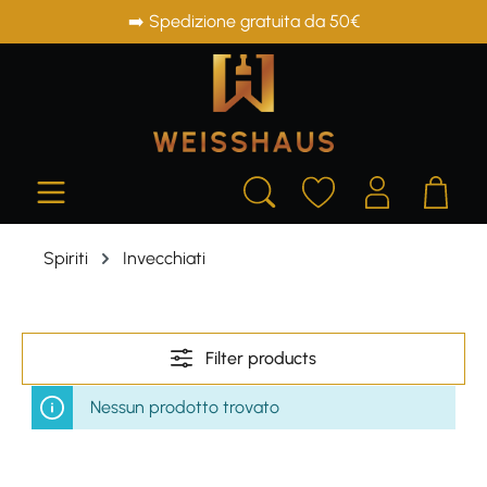
➡️ Spedizione gratuita da 50€
in content
Spiriti
Invecchiati
Filter products
Nessun prodotto trovato