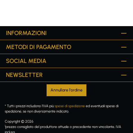
INFORMAZIONI
METODI DI PAGAMENTO
SOCIAL MEDIA
NEWSLETTER
Annullare l'ordine
* Tutti i prezzi includono l'IVA più
spese di spedizione
ed eventuali spese di
spedizione, se non diversamente indicato.
Copyright © 2026
1
prezzo consigliato del produttore attuale o precedente non vincolante, IVA
inclusa.