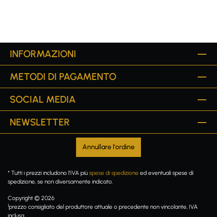
INFORMAZIONI
METODI DI PAGAMENTO
SOCIAL MEDIA
NEWSLETTER
Annullare l'ordine
* Tutti i prezzi includono l'IVA più
spese di spedizione
ed eventuali spese di
spedizione, se non diversamente indicato.
Copyright © 2026
1
prezzo consigliato del produttore attuale o precedente non vincolante, IVA
inclusa.