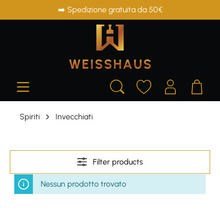
➡️ Spedizione gratuita da 50€
in content
Spiriti
Invecchiati
Filter products
Nessun prodotto trovato