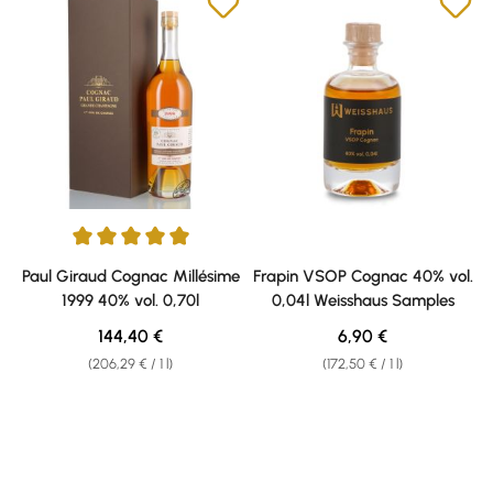
Average rating of 5 out of 5 stars
Paul Giraud Cognac Millésime
Frapin VSOP Cognac 40% vol.
1999 40% vol. 0,70l
0,04l Weisshaus Samples
Regular price:
Regular price:
144,40 €
6,90 €
(206,29 € / 1 l)
(172,50 € / 1 l)