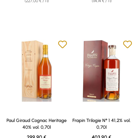
(227,00 € / 1 l)
(114,14 € / 1 l)
Paul Giraud Cognac Heritage
Frapin Trilogie N° 1 41,2% vol.
40% vol. 0,70l
0,70l
Regular price:
Regular price:
299,90 €
403,90 €