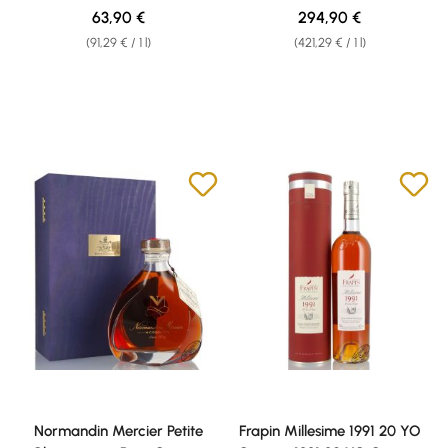
Regular price:
Regular price:
63,90 €
294,90 €
(91,29 € / 1 l)
(421,29 € / 1 l)
Normandin Mercier Petite
Frapin Millesime 1991 20 YO