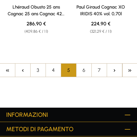
Lhéraud Obusto 25 ans
Paul Giraud Cognac XO
Cognac 25 ans Cognac 42%
IRIDIS 40% vol. 0,70l
vol. 0,70l
Regular price:
Regular price:
286,90 €
224,90 €
(409,86 € / 1 l)
(321,29 € / 1 l)
Page
Page
Page
Page
Page
3
4
5
6
7
INFORMAZIONI
METODI DI PAGAMENTO