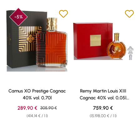
-5%
Camus XO Prestige Cognac
Remy Martin Louis XIII
40% vol. 0,70l
Cognac 40% vol. 0,05l
Miniatura
Sale price:
Regular price:
289,90 €
Regular price:
759,90 €
305,90 €
(414,14 € / 1 l)
(15.198,00 € / 1 l)