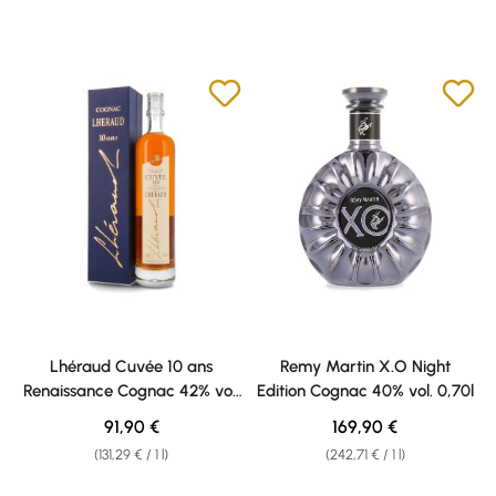
Lhéraud Cuvée 10 ans
Remy Martin X.O Night
Renaissance Cognac 42% vol.
Edition Cognac 40% vol. 0,70l
0,70l
Regular price:
Regular price:
91,90 €
169,90 €
(131,29 € / 1 l)
(242,71 € / 1 l)