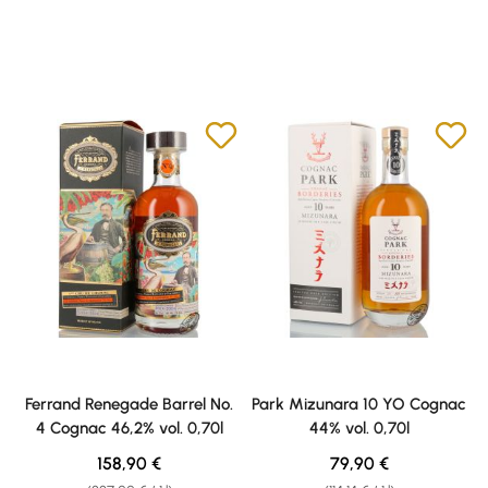
Ferrand Renegade Barrel No.
Park Mizunara 10 YO Cognac
4 Cognac 46,2% vol. 0,70l
44% vol. 0,70l
Regular price:
Regular price:
158,90 €
79,90 €