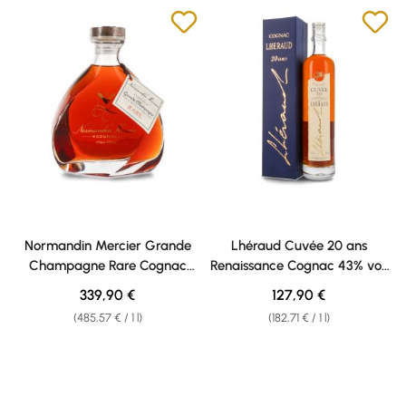
Normandin Mercier Grande
Lhéraud Cuvée 20 ans
Champagne Rare Cognac
Renaissance Cognac 43% vol.
42% vol. 0,70l
0,70l
Regular price:
Regular price:
339,90 €
127,90 €
(485,57 € / 1 l)
(182,71 € / 1 l)