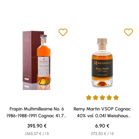
Average rating of 5 out of 5 sta
Frapin Multimillesime No. 6
Remy Martin VSOP Cognac
1986-1988-1991 Cognac 41,7%
40% vol. 0,04l Weisshaus
vol. 0,70l
Samples
Regular price:
Regular price:
395,90 €
6,90 €
(565,57 € / 1 l)
(172,50 € / 1 l)