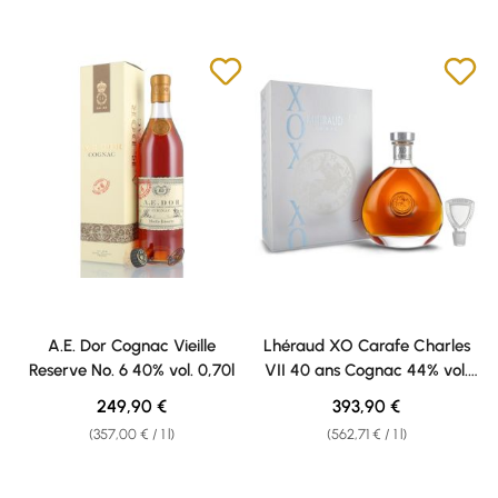
A.E. Dor Cognac Vieille
Lhéraud XO Carafe Charles
Reserve No. 6 40% vol. 0,70l
VII 40 ans Cognac 44% vol.
0,70l
Regular price:
Regular price:
249,90 €
393,90 €
(357,00 € / 1 l)
(562,71 € / 1 l)