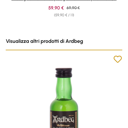
Sale price:
59,90 €
Regular price:
69,90 €
(59,90 € / 1 l)
Skip product gallery
Visualizza altri prodotti di Ardbeg