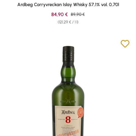
Average rating of 4.87 out of 5 stars
Ardbeg Corryvreckan Islay Whisky 57,1% vol. 0,70l
Sale price:
84,90 €
Regular price:
89,90 €
(121,29 € / 1 l)