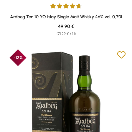
Average rating of 4.87 out of 5 stars
Ardbeg Ten 10 YO Islay Single Malt Whisky 46% vol. 0,70l
Regular price:
49,90 €
(71,29 € / 1 l)
-13%