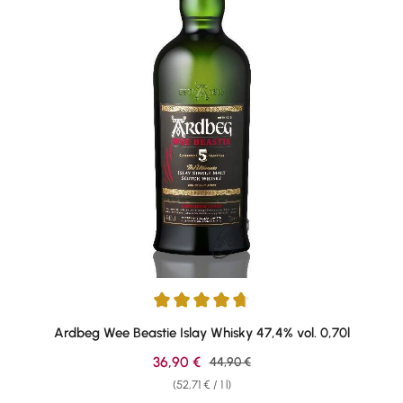
Average rating of 4.75 out of 5 stars
Ardbeg Wee Beastie Islay Whisky 47,4% vol. 0,70l
Sale price:
36,90 €
Regular price:
44,90 €
(52,71 € / 1 l)