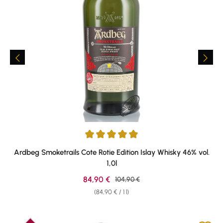
Average rating of 5 out of 5 stars
Ardbeg Smoketrails Cote Rotie Edition Islay Whisky 46% vol.
1,0l
Sale price:
84,90 €
Regular price:
104,90 €
(84,90 € / 1 l)