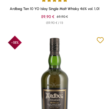
Average rating of 4.88 out of 5 stars
Ardbeg Ten 10 YO Islay Single Malt Whisky 46% vol. 1,0l
Sale price:
59,90 €
Regular price:
69,90 €
(59,90 € / 1 l)
-18%