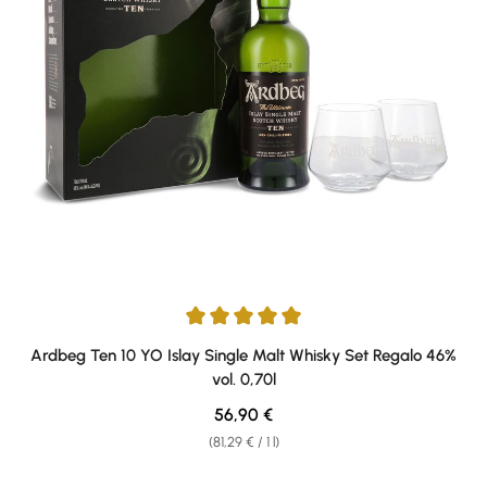
Average rating of 5 out of 5 stars
Ardbeg Ten 10 YO Islay Single Malt Whisky Set Regalo 46%
vol. 0,70l
Regular price:
56,90 €
(81,29 € / 1 l)