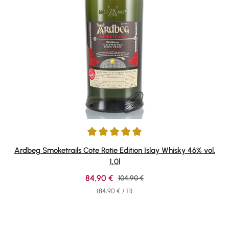
Average rating of 5 out of 5 stars
Ardbeg Smoketrails Cote Rotie Edition Islay Whisky 46% vol.
1,0l
Sale price:
84,90 €
Regular price:
104,90 €
(84,90 € / 1 l)