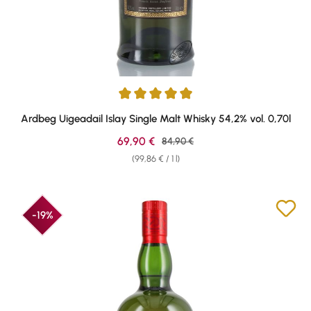
Average rating of 4.97 out of 5 stars
Ardbeg Uigeadail Islay Single Malt Whisky 54,2% vol. 0,70l
Sale price:
69,90 €
Regular price:
84,90 €
(99,86 € / 1 l)
-19%