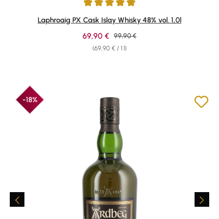
Average rating of 4.91 out of 5 stars
Laphroaig PX Cask Islay Whisky 48% vol. 1,0l
Sale price:
69,90 €
Regular price:
99,90 €
(69,90 € / 1 l)
-18%