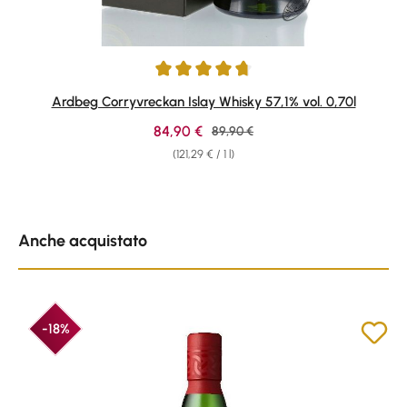
Average rating of 4.87 out of 5 stars
Ardbeg Corryvreckan Islay Whisky 57,1% vol. 0,70l
Sale price:
84,90 €
Regular price:
89,90 €
(121,29 € / 1 l)
Skip product gallery
Anche acquistato
-18%