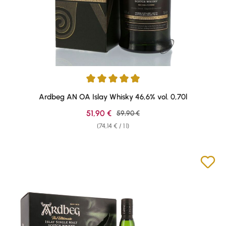
Average rating of 4.89 out of 5 stars
Ardbeg AN OA Islay Whisky 46,6% vol. 0,70l
Sale price:
51,90 €
Regular price:
59,90 €
(74,14 € / 1 l)