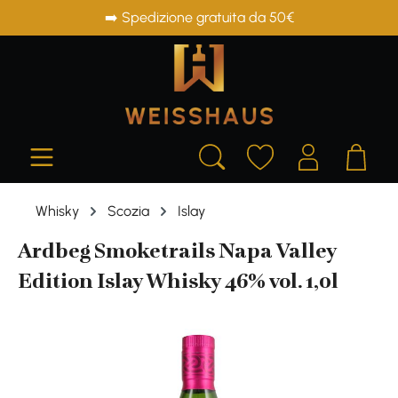
➡️ Spedizione gratuita da 50€
in content
Whisky
Scozia
Islay
Ardbeg Smoketrails Napa Valley
Edition Islay Whisky 46% vol. 1,0l
Skip image gallery