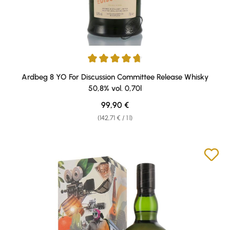
Average rating of 4.79 out of 5 stars
Ardbeg 8 YO For Discussion Committee Release Whisky
50,8% vol. 0,70l
Regular price:
99,90 €
(142,71 € / 1 l)