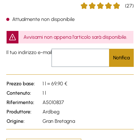
(27)
Average rating of 4.89 out o
Attualmente non disponibile
Avvisami non appena l'articolo sarà disponibile.
Il tuo indirizzo e-mail
Notifica
Prezzo base:
1 l = 69,90 €
Contenuto:
1 l
Riferimento:
A5010837
Produttore:
Ardbeg
Origine:
Gran Bretagna