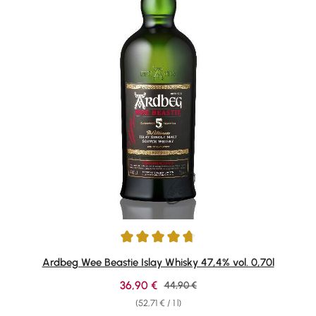
Average rating of 4.75 out of 5 stars
Ardbeg Wee Beastie Islay Whisky 47,4% vol. 0,70l
Sale price:
36,90 €
Regular price:
44,90 €
(52,71 € / 1 l)