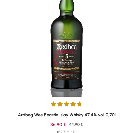
Average rating of 4.75 out of 5 stars
Ardbeg Wee Beastie Islay Whisky 47,4% vol. 0,70l
Sale price:
36,90 €
Regular price:
44,90 €
(52,71 € / 1 l)