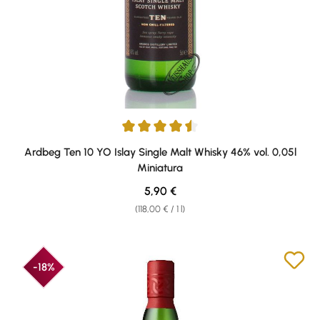
Average rating of 4.6 out of 5 stars
Ardbeg Ten 10 YO Islay Single Malt Whisky 46% vol. 0,05l
Miniatura
Regular price:
5,90 €
(118,00 € / 1 l)
-18%