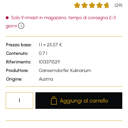
(29)
Average rating of 4.79 out 
Solo 9 rimasti in magazzino, tempo di consegna 2-3
giorni
Prezzo base:
1 l = 25,57 €
Contenuto:
0.7 l
Riferimento:
1013371529
Produttore:
Gänserndorfer Kulinarium
Origine:
Austria
Product Quantity: Enter the desire
Aggiungi al carrello