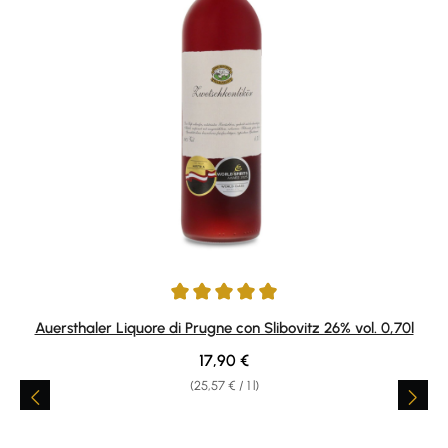
Average rating of 4.93 out of 5 stars
Auersthaler Liquore di Prugne con Slibovitz 26% vol. 0,70l
Regular price:
17,90 €
(25,57 € / 1 l)