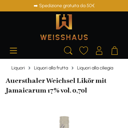
➡️ Spedizione gratuita da 50€
in content
Liquori
Liquori alla frutta
Liquori alla ciliegia
Auersthaler Weichsel Likör mit
Jamaicarum 17% vol. 0,70l
Skip image gallery