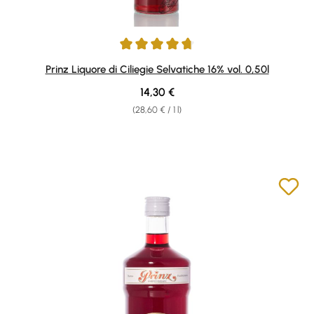
Average rating of 4.83 out of 5 stars
Prinz Liquore di Ciliegie Selvatiche 16% vol. 0,50l
Regular price:
14,30 €
(28,60 € / 1 l)