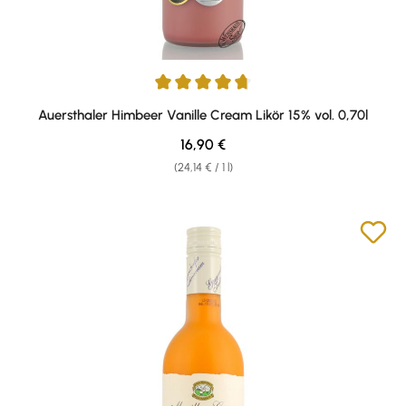
Average rating of 4.82 out of 5 stars
Auersthaler Himbeer Vanille Cream Likör 15% vol. 0,70l
Regular price:
16,90 €
(24,14 € / 1 l)