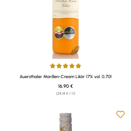
Average rating of 4.88 out of 5 stars
Auersthaler Marillen-Cream Likör 17% vol. 0,70l
Regular price:
16,90 €
(24,14 € / 1 l)