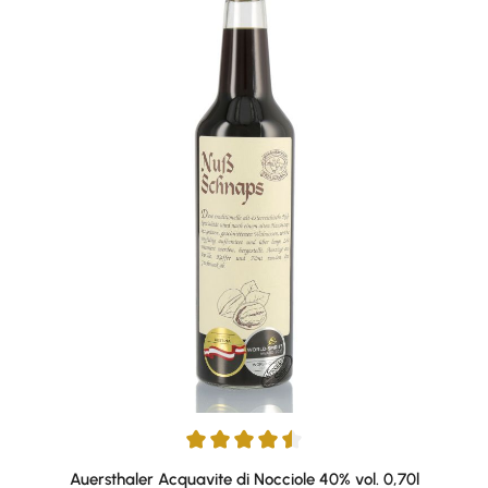
Average rating of 4.57 out of 5 stars
Auersthaler Acquavite di Nocciole 40% vol. 0,70l