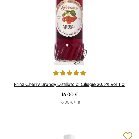
Average rating of 4.94 out of 5 stars
Prinz Cherry Brandy Distillato di Ciliegie 20,5% vol. 1,0l
Regular price:
16,00 €
(16,00 € / 1 l)