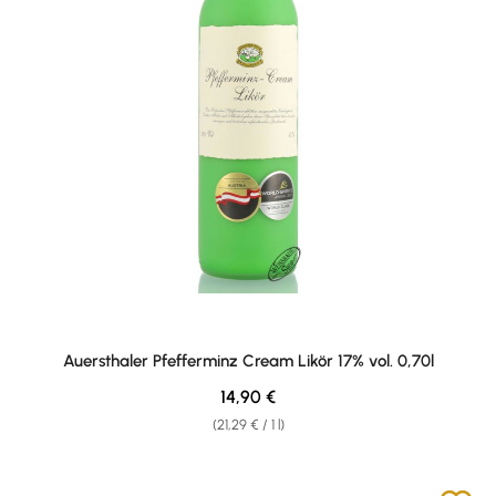
Auersthaler Pfefferminz Cream Likör 17% vol. 0,70l
Regular price:
14,90 €
(21,29 € / 1 l)