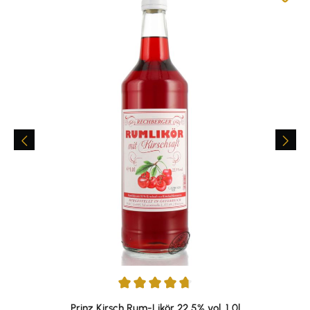
Average rating of 4.75 out of 5 stars
Prinz Kirsch Rum-Likör 22,5% vol. 1,0l