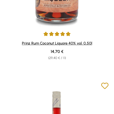
Average rating of 4.92 out of 5 stars
Prinz Rum Coconut Liquore 40% vol. 0,50l
Regular price:
14,70 €
(29,40 € / 1 l)