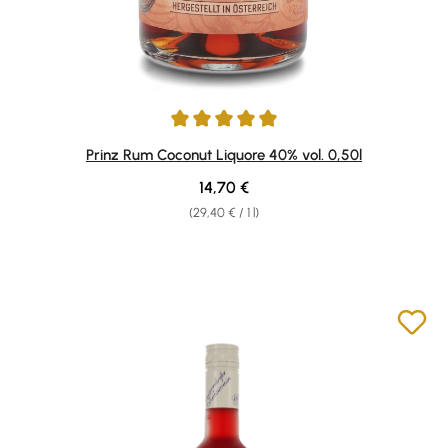
Average rating of 4.92 out of 5 stars
Prinz Rum Coconut Liquore 40% vol. 0,50l
Regular price:
14,70 €
(29,40 € / 1 l)