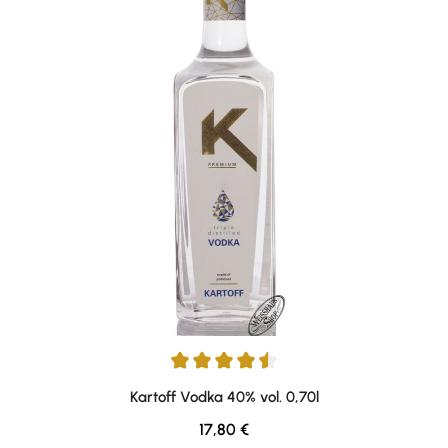
Average rating of 4.58 out of 5 stars
Kartoff Vodka 40% vol. 0,70l
Regular price:
17,80 €