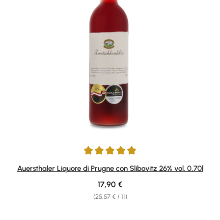
Average rating of 4.93 out of 5 stars
Auersthaler Liquore di Prugne con Slibovitz 26% vol. 0,70l
Regular price:
17,90 €
(25,57 € / 1 l)