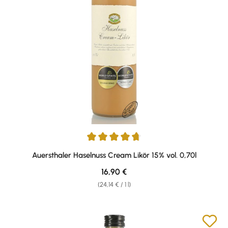
Average rating of 4.82 out of 5 stars
Auersthaler Haselnuss Cream Likör 15% vol. 0,70l
Regular price:
16,90 €
(24,14 € / 1 l)