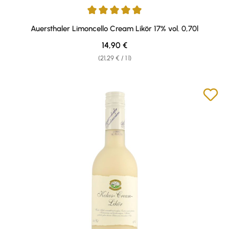
Average rating of 4.93 out of 5 stars
Auersthaler Limoncello Cream Likör 17% vol. 0,70l
Regular price:
14,90 €
(21,29 € / 1 l)