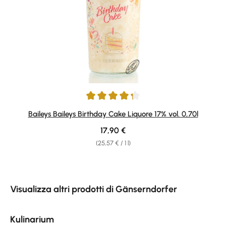
Average rating of 4.33 out of 5 stars
Baileys Baileys Birthday Cake Liquore 17% vol. 0,70l
Regular price:
17,90 €
(25,57 € / 1 l)
Skip product gallery
Visualizza altri prodotti di Gänserndorfer
Kulinarium