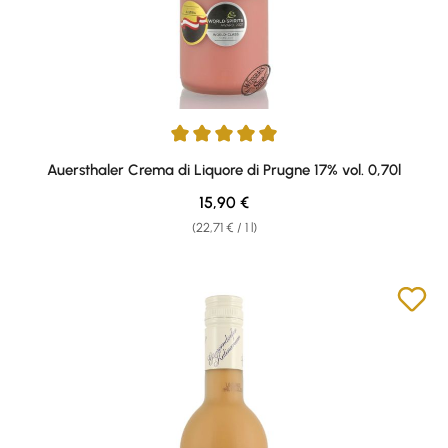
Average rating of 5 out of 5 stars
Auersthaler Crema di Liquore di Prugne 17% vol. 0,70l
Regular price:
15,90 €
(22,71 € / 1 l)