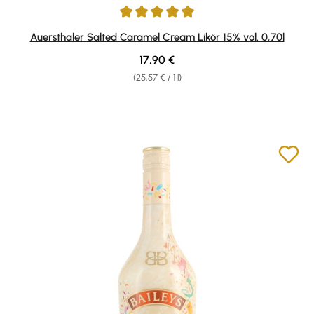
Average rating of 4.89 out of 5 stars
Auersthaler Salted Caramel Cream Likör 15% vol. 0,70l
Regular price:
17,90 €
(25,57 € / 1 l)