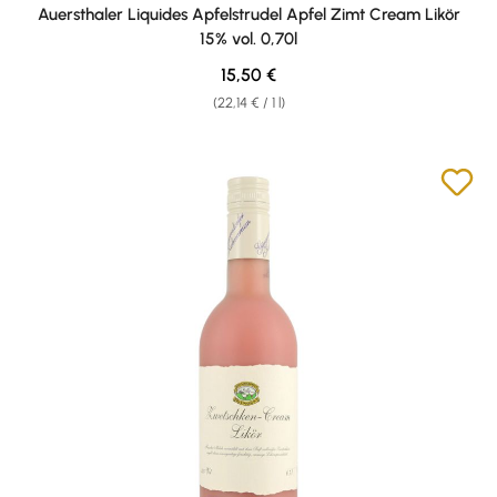
Average rating of 4.74 out of 5 stars
Auersthaler Liquides Apfelstrudel Apfel Zimt Cream Likör
15% vol. 0,70l
Regular price:
15,50 €
(22,14 € / 1 l)