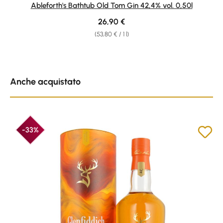
Average rating of 4.92 out of 5 stars
Ableforth's Bathtub Old Tom Gin 42,4% vol. 0,50l
Regular price:
26,90 €
(53,80 € / 1 l)
Skip product gallery
Anche acquistato
-33%