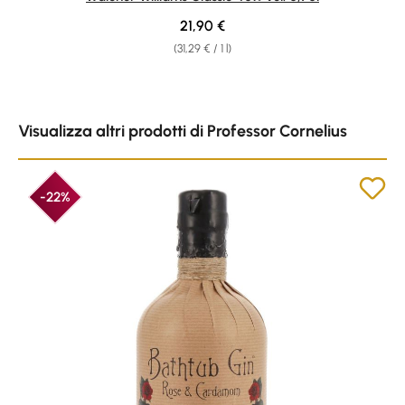
Regular price:
21,90 €
(31,29 € / 1 l)
Skip product gallery
Visualizza altri prodotti di Professor Cornelius
-22%