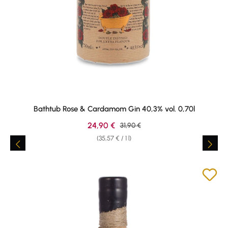
Bathtub Rose & Cardamom Gin 40,3% vol. 0,70l
Sale price:
24,90 €
Regular price:
31,90 €
(35,57 € / 1 l)