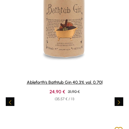
Ableforth's Bathtub Gin 40,3% vol. 0,70l
Sale price:
24,90 €
Regular price:
31,90 €
(35,57 € / 1 l)