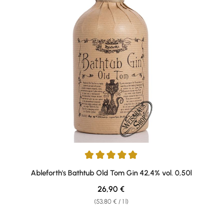
Average rating of 4.92 out of 5 stars
Ableforth's Bathtub Old Tom Gin 42,4% vol. 0,50l
Regular price:
26,90 €
(53,80 € / 1 l)