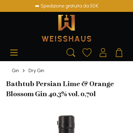
➡️ Spedizione gratuita da 50€
in content
Gin
Dry Gin
Bathtub Persian Lime & Orange
Blossom Gin 40,3% vol. 0,70l
Skip image gallery