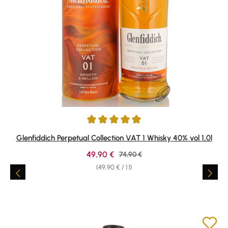
Average rating of 5 out of 5 stars
Glenfiddich Perpetual Collection VAT 1 Whisky 40% vol 1,0l
Sale price:
49,90 €
Regular price:
74,90 €
(49,90 € / 1 l)