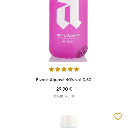
Average rating of 5 out of 5 stars
Bivrost Aquavit 40% vol. 0,50l
Regular price:
29,90 €
(59,80 € / 1 l)