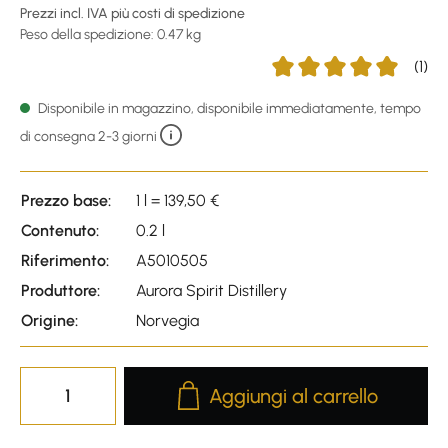
Prezzi incl. IVA più costi di spedizione
Peso della spedizione: 0.47 kg
(1)
Average rating of 5 out o
Disponibile in magazzino, disponibile immediatamente, tempo
di consegna 2-3 giorni
Prezzo base:
1 l = 139,50 €
Contenuto:
0.2 l
Riferimento:
A5010505
Produttore:
Aurora Spirit Distillery
Origine:
Norvegia
Product Quantity: Enter the desire
Aggiungi al carrello