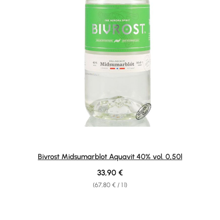
Bivrost Midsumarblot Aquavit 40% vol. 0,50l
Regular price:
33,90 €
(67,80 € / 1 l)