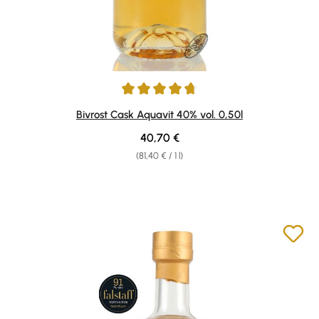
Average rating of 4.67 out of 5 stars
Bivrost Cask Aquavit 40% vol. 0,50l
Regular price:
40,70 €
(81,40 € / 1 l)