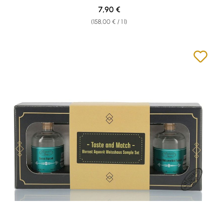
Regular price:
7,90 €
(158,00 € / 1 l)