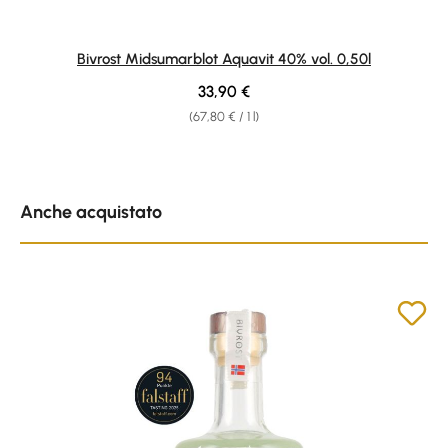
Bivrost Midsumarblot Aquavit 40% vol. 0,50l
Regular price:
33,90 €
(67,80 € / 1 l)
Skip product gallery
Anche acquistato