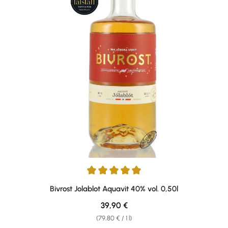
Average rating of 5 out of 5 stars
Bivrost Jolablot Aquavit 40% vol. 0,50l
Regular price:
39,90 €
(79,80 € / 1 l)