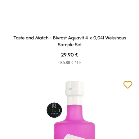
Taste and Match - Bivrost Aquavit 4 x 0,04l Weisshaus
Sample Set
Regular price:
29,90 €
(186,88 € / 1 l)