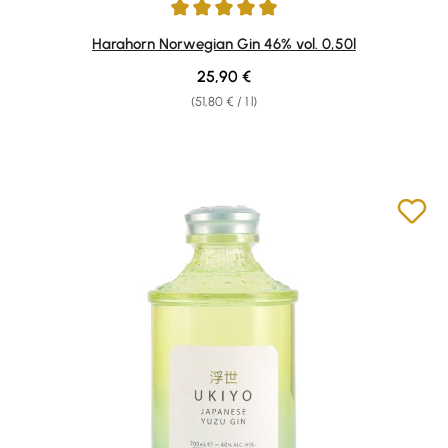
Average rating of 5 out of 5 stars
Harahorn Norwegian Gin 46% vol. 0,50l
Regular price:
25,90 €
(51,80 € / 1 l)