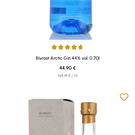
Average rating of 4.8 out of 5 stars
Bivrost Arctic Gin 44% vol. 0,70l
Regular price:
44,90 €
(64,14 € / 1 l)