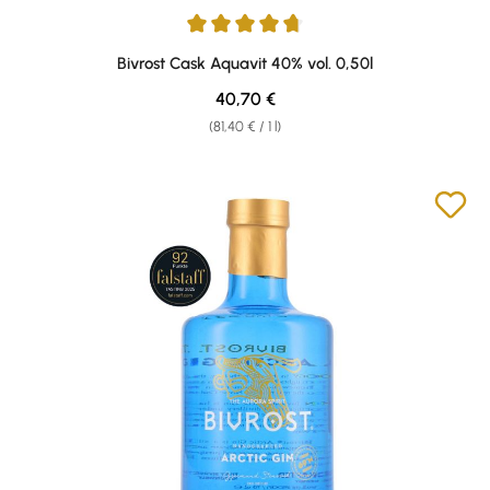
Average rating of 4.67 out of 5 stars
Bivrost Cask Aquavit 40% vol. 0,50l
Regular price:
40,70 €
(81,40 € / 1 l)