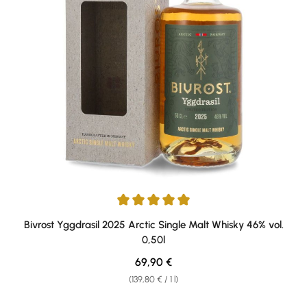
Average rating of 5 out of 5 stars
Bivrost Yggdrasil 2025 Arctic Single Malt Whisky 46% vol.
0,50l
Regular price:
69,90 €
(139,80 € / 1 l)