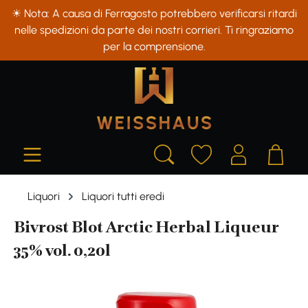
☀ Nota: A causa di Ferragosto potrebbero verificarsi ritardi
in content
nelle spedizioni da parte dei nostri corrieri. Ti ringraziamo
per la comprensione.
Liquori
Liquori tutti eredi
Bivrost Blot Arctic Herbal Liqueur
35% vol. 0,20l
Skip image gallery