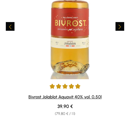
Average rating of 5 out of 5 stars
Bivrost Jolablot Aquavit 40% vol. 0,50l
Regular price:
39,90 €
(79,80 € / 1 l)