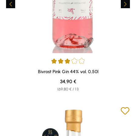
Average rating of 3 out of 5 stars
Bivrost Pink Gin 44% vol. 0,50l
Regular price:
34,90 €
(69,80 € / 1 l)