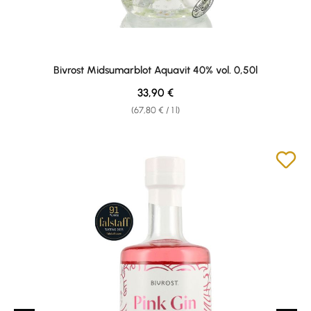
Bivrost Midsumarblot Aquavit 40% vol. 0,50l
Regular price:
33,90 €
(67,80 € / 1 l)