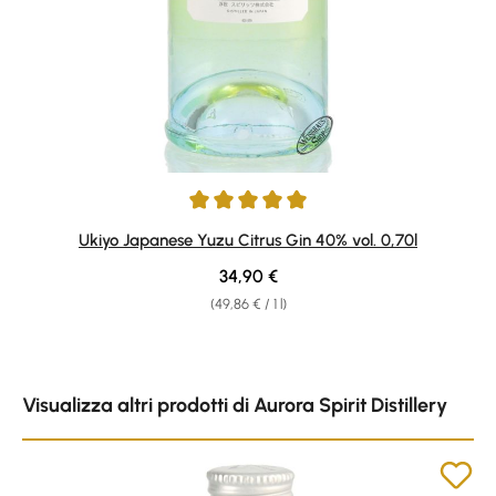
Average rating of 5 out of 5 stars
Ukiyo Japanese Yuzu Citrus Gin 40% vol. 0,70l
Regular price:
34,90 €
(49,86 € / 1 l)
Skip product gallery
Visualizza altri prodotti di Aurora Spirit Distillery