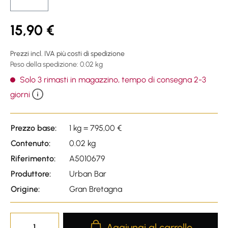
15,90 €
Prezzi incl. IVA più costi di spedizione
Peso della spedizione: 0.02 kg
Solo 3 rimasti in magazzino, tempo di consegna 2-3
giorni
Prezzo base:
1 kg = 795,00 €
Contenuto:
0.02 kg
Riferimento:
A5010679
Produttore:
Urban Bar
Origine:
Gran Bretagna
Product Quantity: Enter the desire
Aggiungi al carrello