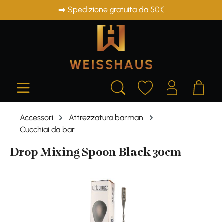
➡️ Spedizione gratuita da 50€
in content
Accessori
Attrezzatura barman
Cucchiai da bar
Drop Mixing Spoon Black 30cm
Skip image gallery