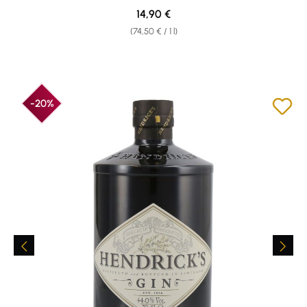
Regular price:
14,90 €
(74,50 € / 1 l)
-20%