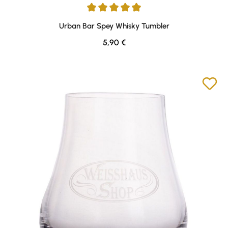
Average rating of 4.88 out of 5 stars
Urban Bar Spey Whisky Tumbler
Regular price:
5,90 €