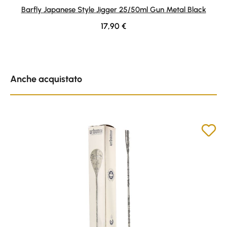
Average rating of 5 out of 5 stars
Barfly Japanese Style Jigger 25/50ml Gun Metal Black
Regular price:
17,90 €
Skip product gallery
Anche acquistato