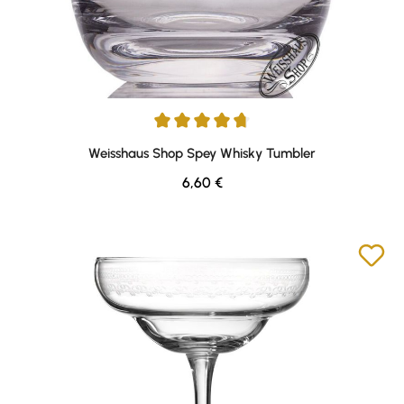
Average rating of 4.77 out of 5 stars
Weisshaus Shop Spey Whisky Tumbler
Regular price:
6,60 €