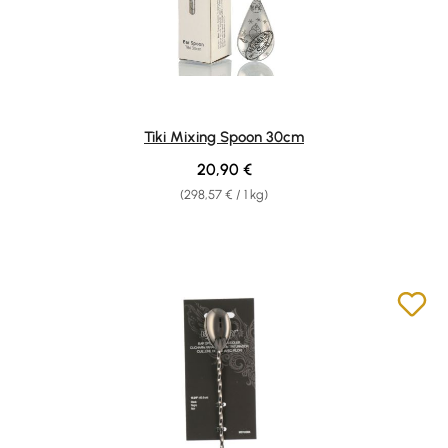
Tiki Mixing Spoon 30cm
Regular price:
20,90 €
(298,57 € / 1 kg)