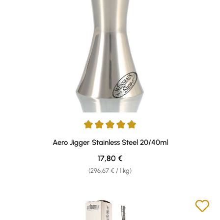
Average rating of 5 out of 5 stars
Aero Jigger Stainless Steel 20/40ml
Regular price:
17,80 €
(296,67 € / 1 kg)