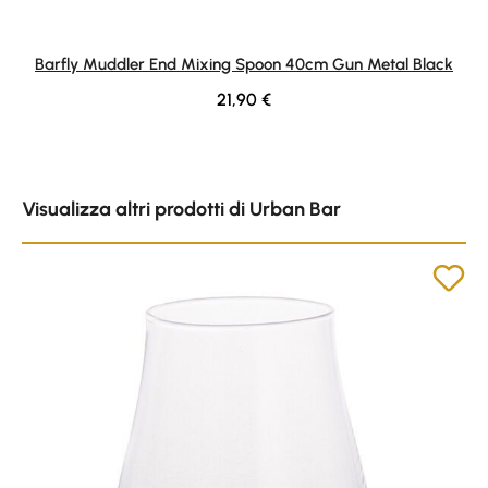
Barfly Muddler End Mixing Spoon 40cm Gun Metal Black
Regular price:
21,90 €
Skip product gallery
Visualizza altri prodotti di Urban Bar