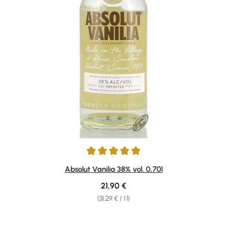
Average rating of 5 out of 5 stars
Absolut Vanilia 38% vol. 0,70l
Regular price:
21,90 €
(31,29 € / 1 l)