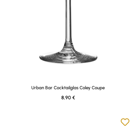
Urban Bar Cocktailglas Coley Coupe
Regular price:
8,90 €