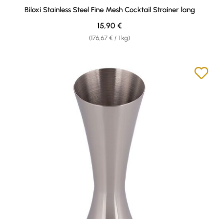
Biloxi Stainless Steel Fine Mesh Cocktail Strainer lang
Regular price:
15,90 €
(176,67 € / 1 kg)