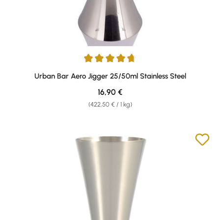
Average rating of 4.67 out of 5 stars
Urban Bar Aero Jigger 25/50ml Stainless Steel
Regular price:
16,90 €
(422,50 € / 1 kg)