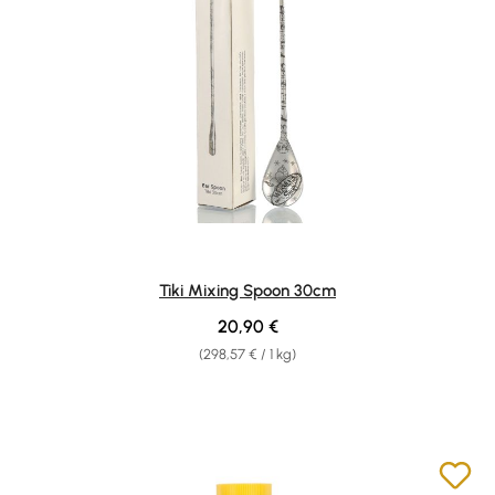
Tiki Mixing Spoon 30cm
Regular price:
20,90 €
(298,57 € / 1 kg)