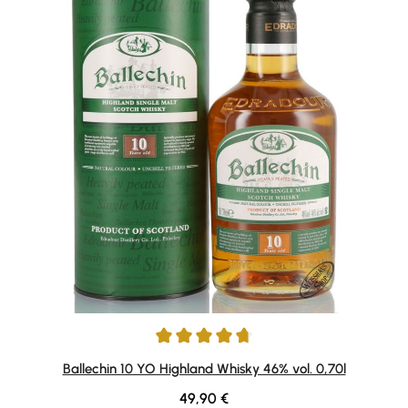
Average rating of 4.69 out of 5 stars
Ballechin 10 YO Highland Whisky 46% vol. 0,70l
Regular price:
49,90 €