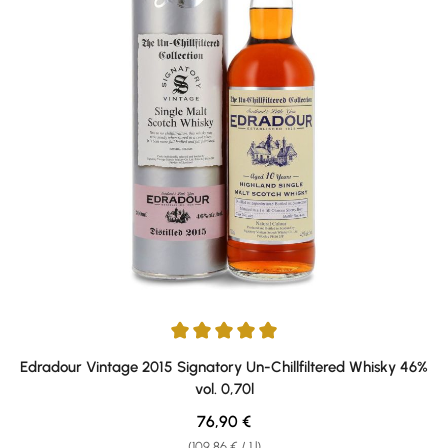
Average rating of 5 out of 5 stars
Edradour Vintage 2015 Signatory Un-Chillfiltered Whisky 46%
vol. 0,70l
Regular price:
76,90 €
(109,86 € / 1 l)