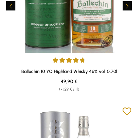
Average rating of 4.69 out of 5 stars
Ballechin 10 YO Highland Whisky 46% vol. 0,70l
Regular price:
49,90 €
(71,29 € / 1 l)