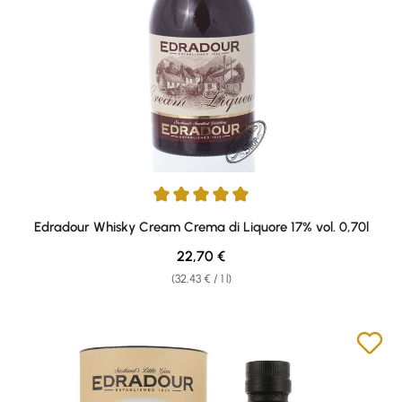
Average rating of 4.94 out of 5 stars
Edradour Whisky Cream Crema di Liquore 17% vol. 0,70l
Regular price:
22,70 €
(32,43 € / 1 l)