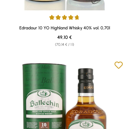
Average rating of 4.86 out of 5 stars
Edradour 10 YO Highland Whisky 40% vol. 0,70l
Regular price:
49,10 €
(70,14 € / 1 l)