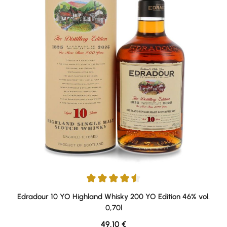
Average rating of 4.5 out of 5 stars
Edradour 10 YO Highland Whisky 200 YO Edition 46% vol.
0,70l
Regular price:
49,10 €