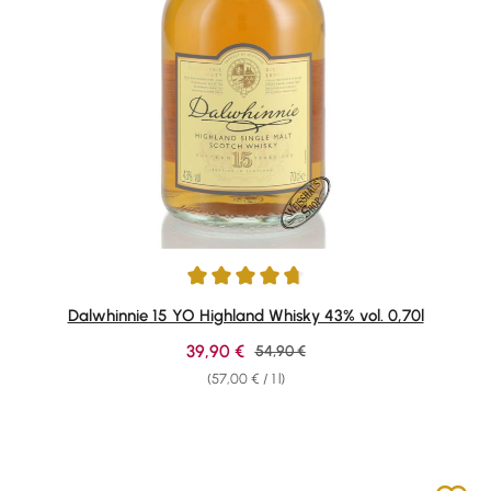
Average rating of 4.82 out of 5 stars
Dalwhinnie 15 YO Highland Whisky 43% vol. 0,70l
Sale price:
39,90 €
Regular price:
54,90 €
(57,00 € / 1 l)