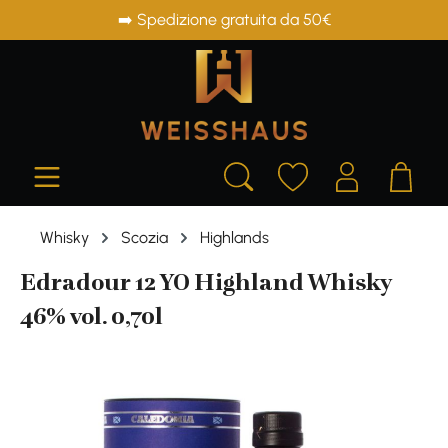
➡️ Spedizione gratuita da 50€
in content
Whisky
Scozia
Highlands
Edradour 12 YO Highland Whisky
46% vol. 0,70l
Skip image gallery