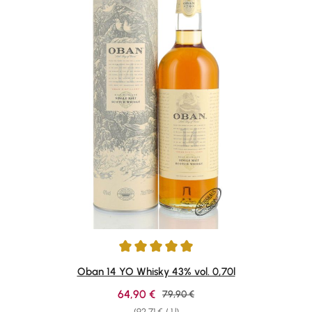
Average rating of 4.88 out of 5 stars
Oban 14 YO Whisky 43% vol. 0,70l
Sale price:
64,90 €
Regular price:
79,90 €
(92,71 € / 1 l)