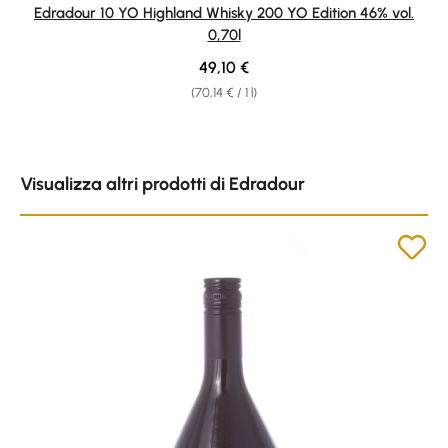
Average rating of 4.5 out of 5 stars
Edradour 10 YO Highland Whisky 200 YO Edition 46% vol.
0,70l
Regular price:
49,10 €
(70,14 € / 1 l)
Skip product gallery
Visualizza altri prodotti di Edradour