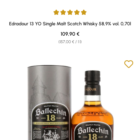
Average rating of 5 out of 5 stars
Edradour 13 YO Single Malt Scotch Whisky 58,9% vol. 0,70l
Regular price:
109,90 €
(157,00 € / 1 l)