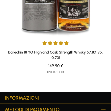
Average rating of 5 out of 5 stars
Ballechin 18 YO Highland Cask Strength Whisky 57,8% vol.
0,70l
Regular price:
149,90 €
(214,14 € / 1 l)
INFORMAZIONI
METODI DI PAGAMENTO