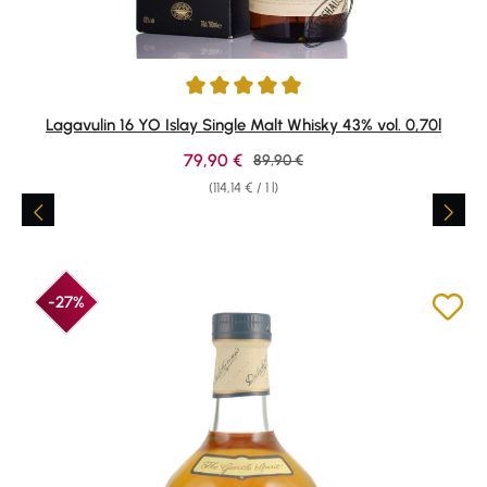
Average rating of 4.95 out of 5 stars
Lagavulin 16 YO Islay Single Malt Whisky 43% vol. 0,70l
Sale price:
79,90 €
Regular price:
89,90 €
(114,14 € / 1 l)
-27%