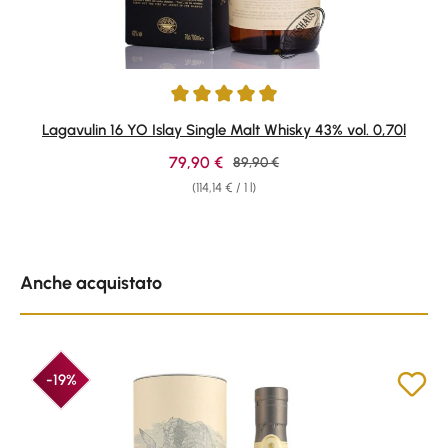
Average rating of 4.95 out of 5 stars
Lagavulin 16 YO Islay Single Malt Whisky 43% vol. 0,70l
Sale price:
79,90 €
Regular price:
89,90 €
(114,14 € / 1 l)
Skip product gallery
Anche acquistato
-19%