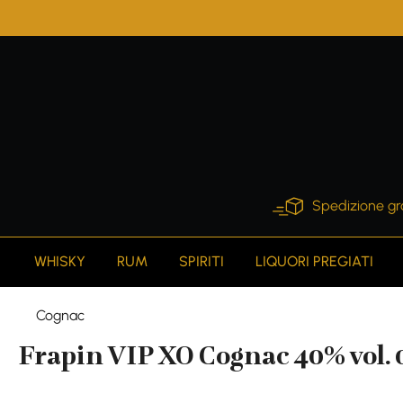
search
Skip to main navigation
Spedizione gr
WHISKY
RUM
SPIRITI
LIQUORI PREGIATI
Cognac
Frapin VIP XO Cognac 40% vol. 0