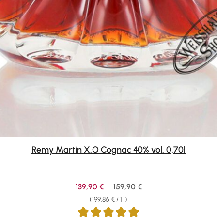
Remy Martin X.O Cognac 40% vol. 0,70l
Sale price:
Regular price:
139,90 €
159,90 €
(199,86 € / 1 l)