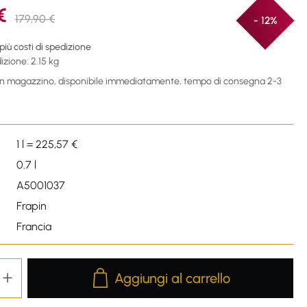
€
179,90 €
- 12%
 più costi di spedizione
izione: 2.15 kg
 in magazzino, disponibile immediatamente, tempo di consegna 2-3
1 l = 225,57 €
0.7 l
A5001037
Frapin
Francia
Product Quantity: Enter the desired amou
Aggiungi al carrello