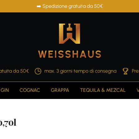
➡️ Spedizione gratuita da 50€
atuita da 50€
max. 3 giorni tempo di consegna
Pre
GIN
COGNAC
GRAPPA
TEQUILA & MEZCAL
,70l