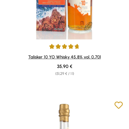
Average rating of 4.78 out of 5 stars
Talisker 10 YO Whisky 45,8% vol. 0,70l
Regular price:
35,90 €
(51,29 € / 1 l)