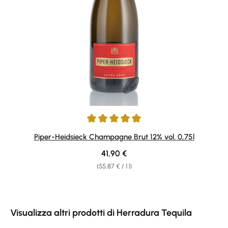
Average rating of 4.92 out of 5 stars
Piper-Heidsieck Champagne Brut 12% vol. 0,75l
Regular price:
41,90 €
(55,87 € / 1 l)
Skip product gallery
Visualizza altri prodotti di Herradura Tequila