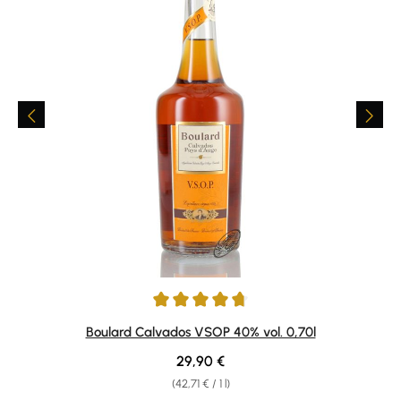
Average rating of 4.75 out of 5 stars
Boulard Calvados VSOP 40% vol. 0,70l
Regular price:
29,90 €
(42,71 € / 1 l)