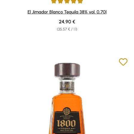
Average rating of 5 out of 5 stars
El Jimador Blanco Tequila 38% vol. 0,70l
Regular price:
24,90 €
(35,57 € / 1 l)