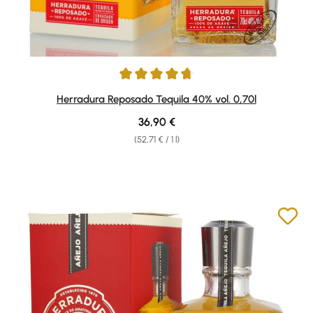
Average rating of 4.85 out of 5 stars
Herradura Reposado Tequila 40% vol. 0,70l
Regular price:
36,90 €
(52,71 € / 1 l)