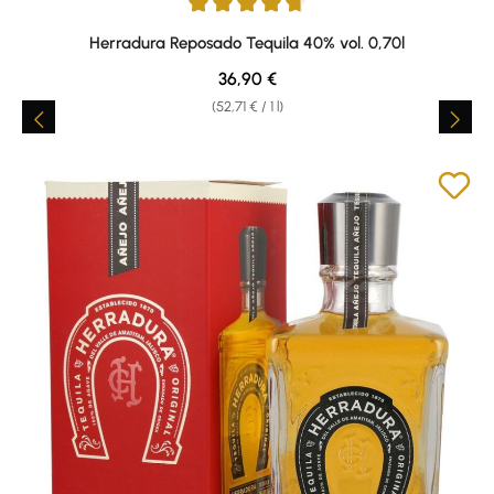
Average rating of 4.85 out of 5 stars
Herradura Reposado Tequila 40% vol. 0,70l
Regular price:
36,90 €
(52,71 € / 1 l)