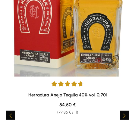
Average rating of 4.67 out of 5 stars
Herradura Anejo Tequila 40% vol. 0,70l
Regular price:
54,50 €
(77,86 € / 1 l)