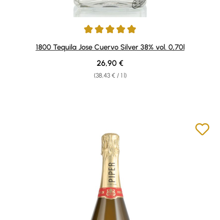
Average rating of 5 out of 5 stars
1800 Tequila Jose Cuervo Silver 38% vol. 0,70l
Regular price:
26,90 €
(38,43 € / 1 l)