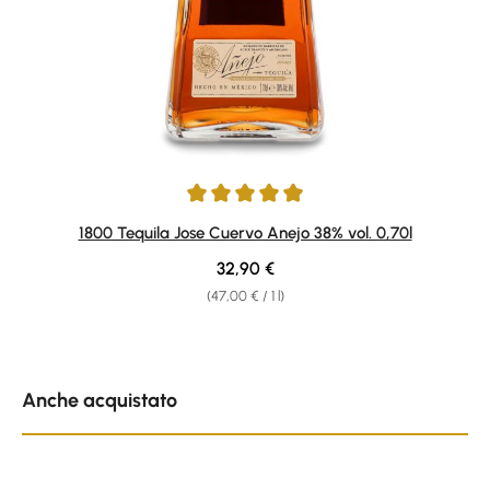
Average rating of 4.89 out of 5 stars
1800 Tequila Jose Cuervo Anejo 38% vol. 0,70l
Regular price:
32,90 €
(47,00 € / 1 l)
Skip product gallery
Anche acquistato