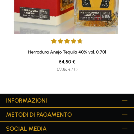
Average rating of 4.67 out of 5 stars
Herradura Anejo Tequila 40% vol. 0,70l
Regular price:
54,50 €
(77,86 € / 1 l)
INFORMAZIONI
METODI DI PAGAMENTO
SOCIAL MEDIA