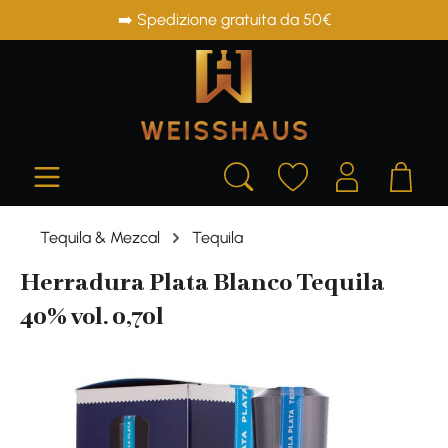
➡️ Spedizione gratuita da 50€
in content
Tequila & Mezcal
Tequila
Herradura Plata Blanco Tequila
40% vol. 0,70l
Skip image gallery