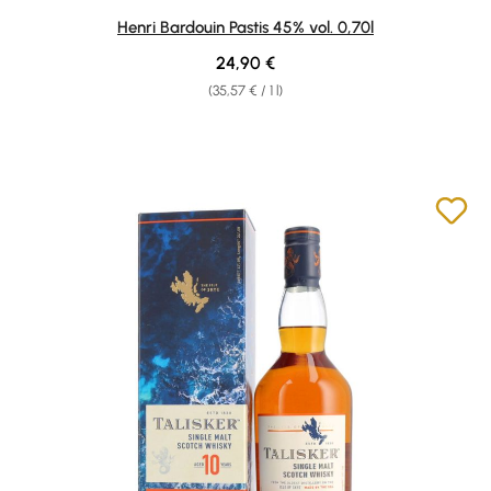
Average rating of 4.98 out of 5 stars
Henri Bardouin Pastis 45% vol. 0,70l
Regular price:
24,90 €
(35,57 € / 1 l)