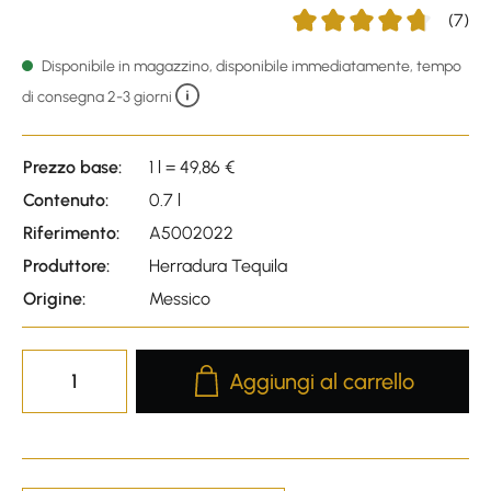
(7)
Average rating of 4.86 out
Disponibile in magazzino, disponibile immediatamente, tempo
di consegna 2-3 giorni
Prezzo base:
1 l = 49,86 €
Contenuto:
0.7 l
Riferimento:
A5002022
Produttore:
Herradura Tequila
Origine:
Messico
Product Quantity: Enter the desire
Aggiungi al carrello