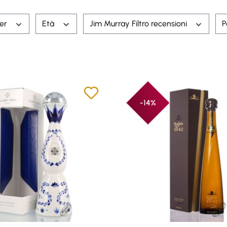
rer
Età
Jim Murray Filtro recensioni
P
-14%