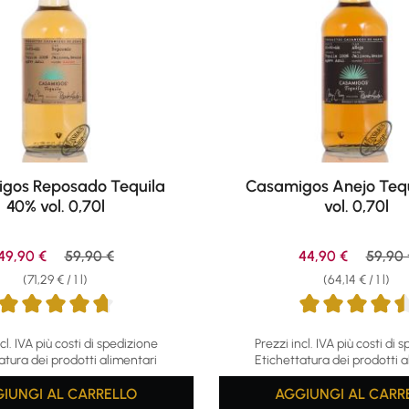
gos Reposado Tequila
Casamigos Anejo Teq
40% vol. 0,70l
vol. 0,70l
Sale price:
Regular price:
Sale price:
Regula
49,90 €
59,90 €
44,90 €
59,90 
(71,29 € / 1 l)
(64,14 € / 1 l)
ing of 4.84 out of 5 stars
Average rating of 4.53 out o
cl. IVA più costi di spedizione
Prezzi incl. IVA più costi di 
atura dei prodotti alimentari
Etichettatura dei prodotti a
IUNGI AL CARRELLO
AGGIUNGI AL CARR