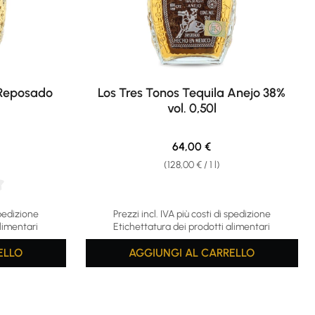
 Reposado
Los Tres Tonos Tequila Anejo 38%
vol. 0,50l
e:
Regular price:
64,00 €
(128,00 € / 1 l)
 5 stars
spedizione
Prezzi incl. IVA più costi di spedizione
limentari
Etichettatura dei prodotti alimentari
ELLO
AGGIUNGI AL CARRELLO