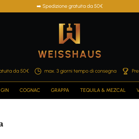
➡️ Spedizione gratuita da 50€
atuita da 50€
max. 3 giorni tempo di consegna
Pre
GIN
COGNAC
GRAPPA
TEQUILA & MEZCAL
a