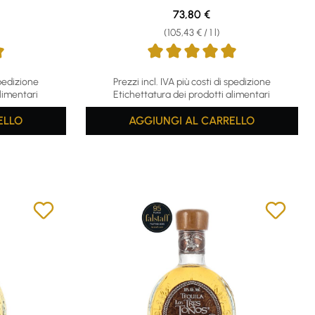
e:
Regular price:
73,80 €
(105,43 € / 1 l)
 stars
Average rating of 5 out of 5 stars
spedizione
Prezzi incl. IVA più costi di spedizione
limentari
Etichettatura dei prodotti alimentari
ELLO
AGGIUNGI AL CARRELLO