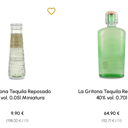
tona Tequila Reposado
La Gritona Tequila R
vol. 0,05l Miniatura
40% vol. 0,70l
Regular price:
Regular pric
9,90 €
64,90 €
(198,00 € / 1 l)
(92,71 € / 1 l)