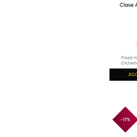
Clase 
Average rat
Prezzi in
Etichett
AGG
-17%