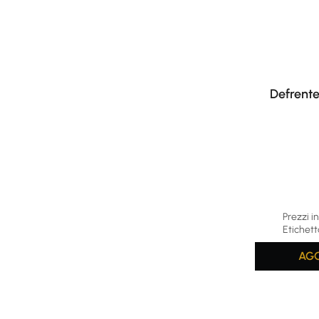
Defrente
Prezzi in
Etichett
AGG