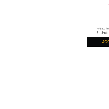
Average rat
Prezzi in
Etichett
AGG