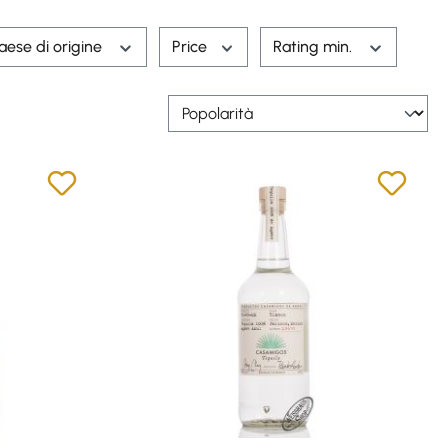
aese di origine
Price
Rating min.