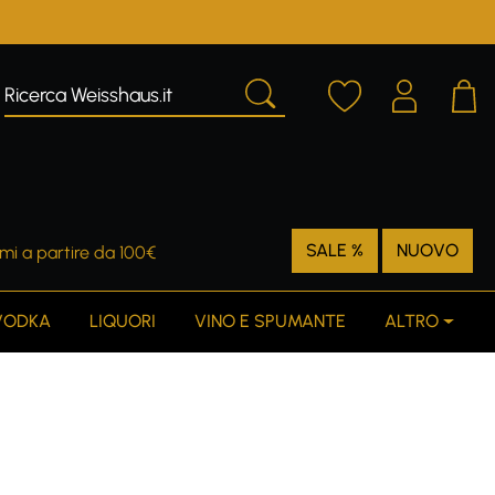
SALE %
NUOVO
mi a partire da 100€
VODKA
LIQUORI
VINO E SPUMANTE
ALTRO