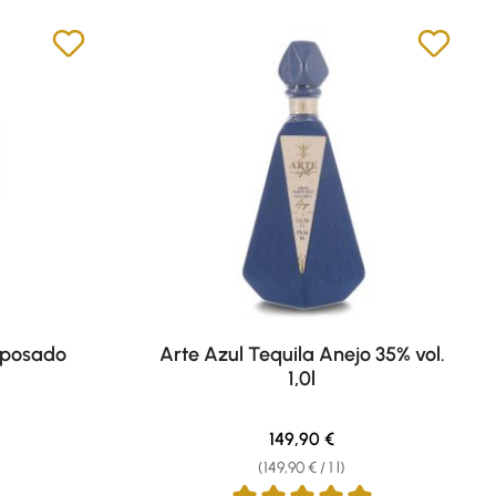
eposado
Arte Azul Tequila Anejo 35% vol.
1,0l
e:
Regular price:
149,90 €
(149,90 € / 1 l)