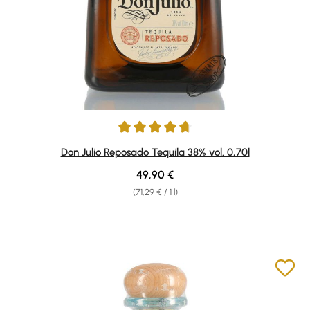
Average rating of 4.76 out of 5 stars
Don Julio Reposado Tequila 38% vol. 0,70l
Regular price:
49,90 €
(71,29 € / 1 l)