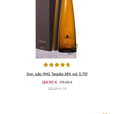
Average rating of 4.84 out of 5 stars
Don Julio 1942 Tequila 38% vol. 0,70l
Sale price:
154,90 €
Regular price:
179,90 €
(221,29 € / 1 l)