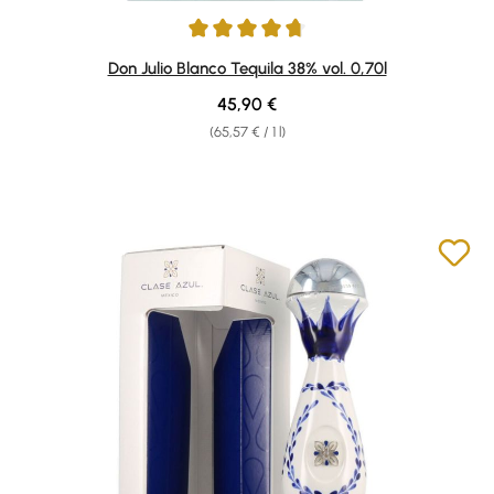
Average rating of 4.86 out of 5 stars
Don Julio Blanco Tequila 38% vol. 0,70l
Regular price:
45,90 €
(65,57 € / 1 l)