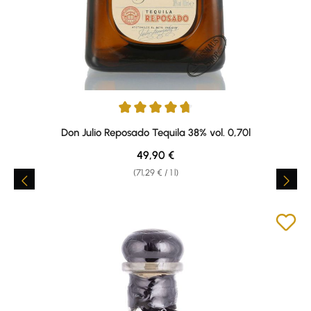
Average rating of 4.76 out of 5 stars
Don Julio Reposado Tequila 38% vol. 0,70l
Regular price:
49,90 €
(71,29 € / 1 l)