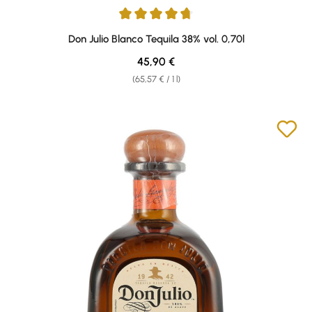
Average rating of 4.86 out of 5 stars
Don Julio Blanco Tequila 38% vol. 0,70l
Regular price:
45,90 €
(65,57 € / 1 l)