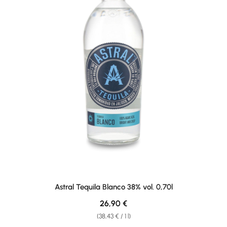
Astral Tequila Blanco 38% vol. 0,70l
Regular price:
26,90 €
(38,43 € / 1 l)