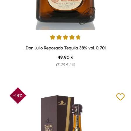
Average rating of 4.76 out of 5 stars
Don Julio Reposado Tequila 38% vol. 0,70l
Regular price:
49,90 €
(71,29 € / 1 l)
-14%