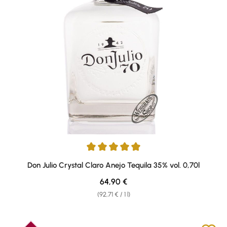
Average rating of 5 out of 5 stars
Don Julio Crystal Claro Anejo Tequila 35% vol. 0,70l
Regular price:
64,90 €
(92,71 € / 1 l)