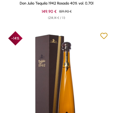
Don Julio Tequila 1942 Rosado 40% vol. 0,70l
Sale price:
149,90 €
Regular price:
159,90 €
(214,14 € / 1 l)
-14%