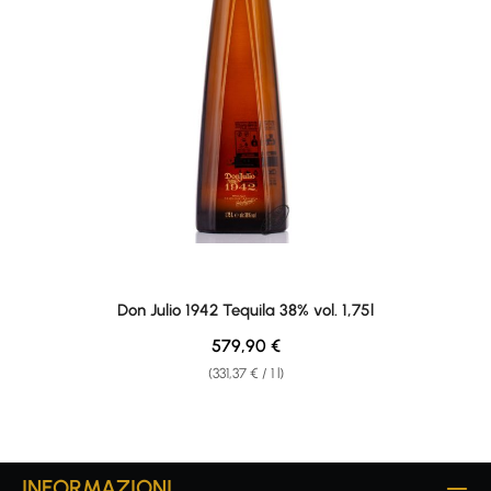
Don Julio 1942 Tequila 38% vol. 1,75l
Regular price:
579,90 €
(331,37 € / 1 l)
INFORMAZIONI