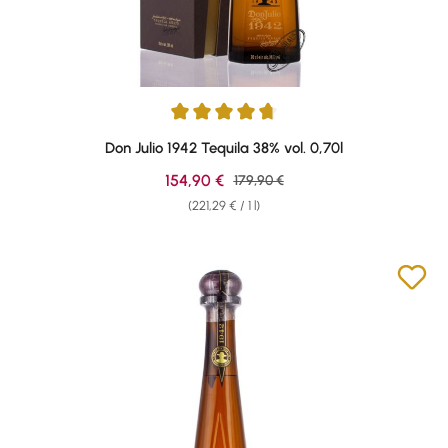
Average rating of 4.84 out of 5 stars
Don Julio 1942 Tequila 38% vol. 0,70l
Sale price:
154,90 €
Regular price:
179,90 €
(221,29 € / 1 l)