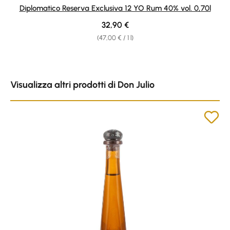
Average rating of 4.9 out of 5 stars
Diplomatico Reserva Exclusiva 12 YO Rum 40% vol. 0,70l
Regular price:
32,90 €
(47,00 € / 1 l)
Skip product gallery
Visualizza altri prodotti di Don Julio