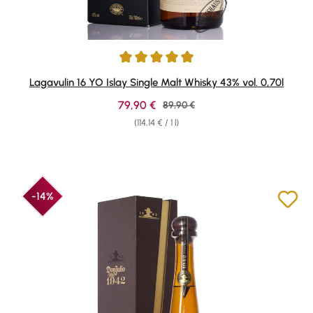
Average rating of 4.95 out of 5 stars
Lagavulin 16 YO Islay Single Malt Whisky 43% vol. 0,70l
Sale price:
79,90 €
Regular price:
89,90 €
(114,14 € / 1 l)
-14%