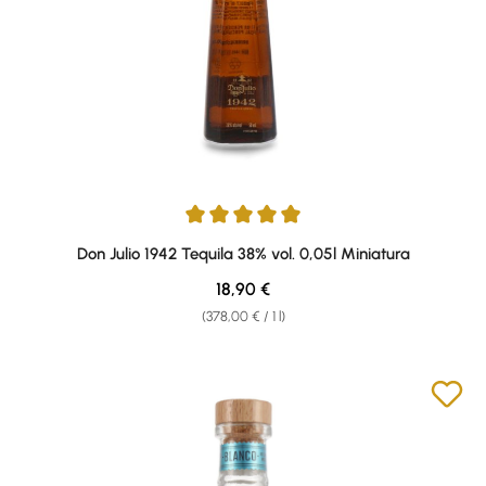
Average rating of 5 out of 5 stars
Don Julio 1942 Tequila 38% vol. 0,05l Miniatura
Regular price:
18,90 €
(378,00 € / 1 l)