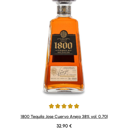
Average rating of 4.89 out of 5 stars
1800 Tequila Jose Cuervo Anejo 38% vol. 0,70l
Regular price:
32,90 €