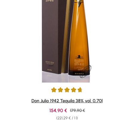
Average rating of 4.84 out of 5 stars
Don Julio 1942 Tequila 38% vol. 0,70l
Sale price:
154,90 €
Regular price:
179,90 €
(221,29 € / 1 l)