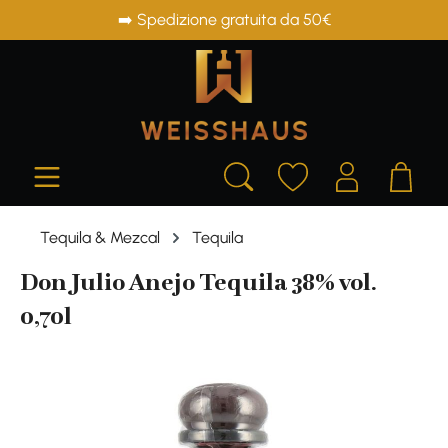
➡️ Spedizione gratuita da 50€
in content
Tequila & Mezcal
Tequila
Don Julio Anejo Tequila 38% vol.
0,70l
Skip image gallery