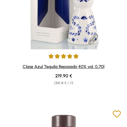
Average rating of 5 out of 5 stars
Clase Azul Tequila Reposado 40% vol. 0,70l
Regular price:
219,90 €
(314,14 € / 1 l)