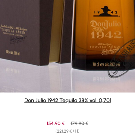
Don Julio 1942 Tequila 38% vol. 0,70l
Sale price:
Regular price:
154,90 €
179,90 €
(221,29 € / 1 l)