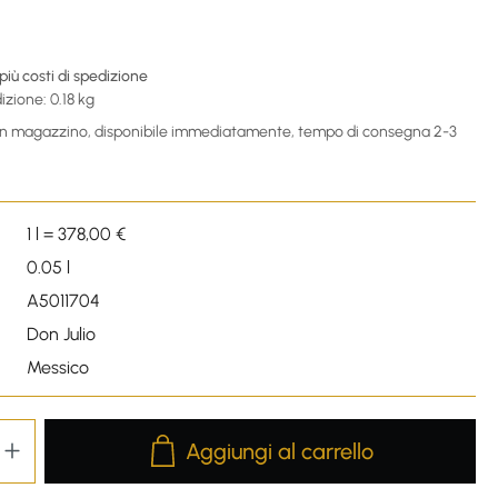
 più costi di spedizione
izione: 0.18 kg
 in magazzino, disponibile immediatamente, tempo di consegna 2-3
1 l = 378,00 €
0.05 l
A5011704
Don Julio
Messico
Product Quantity: Enter the desired amou
Aggiungi al carrello