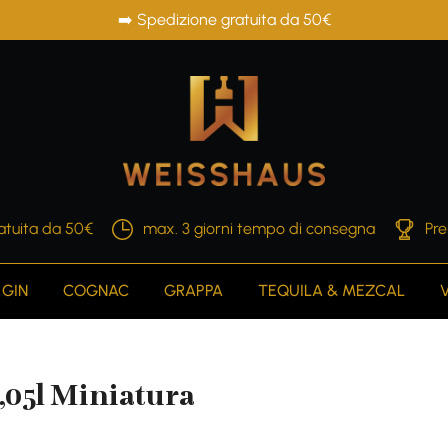
➡️ Spedizione gratuita da 50€
atuita da 50€
max. 3 giorni tempo di consegna
Pre
GIN
COGNAC
GRAPPA
TEQUILA & MEZCAL
0,05l Miniatura