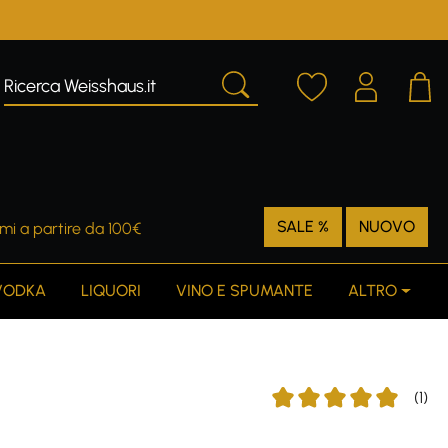
SALE %
NUOVO
mi a partire da 100€
VODKA
LIQUORI
VINO E SPUMANTE
ALTRO
(1)
Average rating of 5 out o