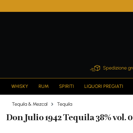
search
Skip to main navigation
Spedizione gr
WHISKY
RUM
SPIRITI
LIQUORI PREGIATI
Tequila & Mezcal
Tequila
Don Julio 1942 Tequila 38% vol. 