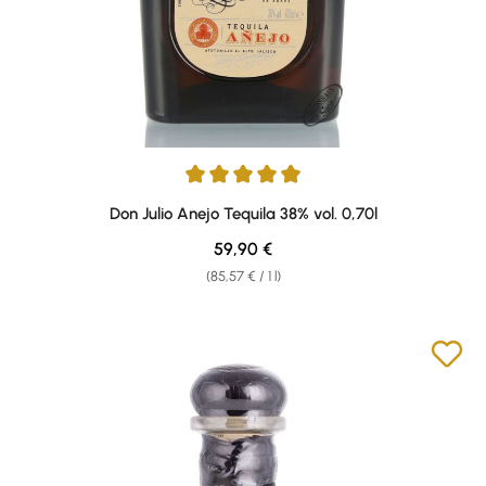
Average rating of 4.91 out of 5 stars
Don Julio Anejo Tequila 38% vol. 0,70l
Regular price:
59,90 €
(85,57 € / 1 l)