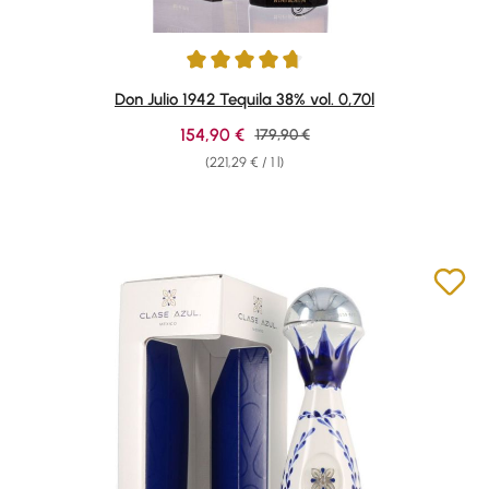
Average rating of 4.84 out of 5 stars
Don Julio 1942 Tequila 38% vol. 0,70l
Sale price:
154,90 €
Regular price:
179,90 €
(221,29 € / 1 l)