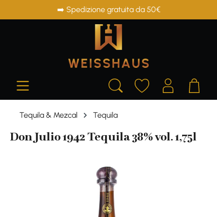
➡️ Spedizione gratuita da 50€
in content
Tequila & Mezcal
Tequila
Don Julio 1942 Tequila 38% vol. 1,75l
Skip image gallery