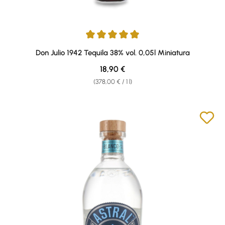
Average rating of 5 out of 5 stars
Don Julio 1942 Tequila 38% vol. 0,05l Miniatura
Regular price:
18,90 €
(378,00 € / 1 l)