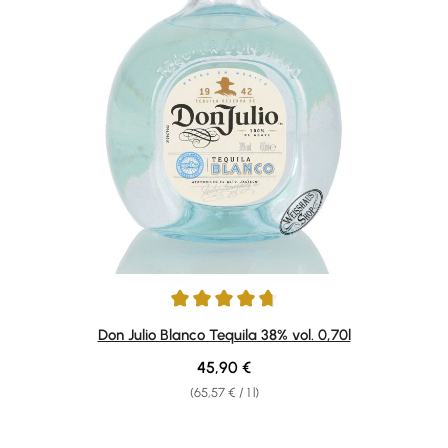
Average rating of 4.86 out of 5 stars
Don Julio Blanco Tequila 38% vol. 0,70l
Regular price:
45,90 €
(65,57 € / 1 l)