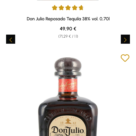
Average rating of 4.76 out of 5 stars
Don Julio Reposado Tequila 38% vol. 0,70l
Regular price:
49,90 €
(71,29 € / 1 l)