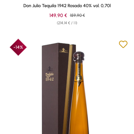
Don Julio Tequila 1942 Rosado 40% vol. 0,70l
Sale price:
149,90 €
Regular price:
159,90 €
(214,14 € / 1 l)
-14%