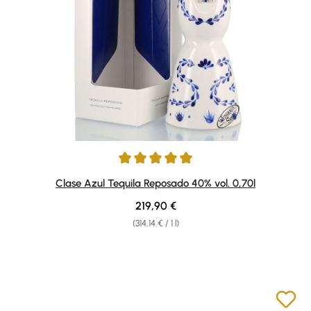
Average rating of 5 out of 5 stars
Clase Azul Tequila Reposado 40% vol. 0,70l
Regular price:
219,90 €
(314,14 € / 1 l)