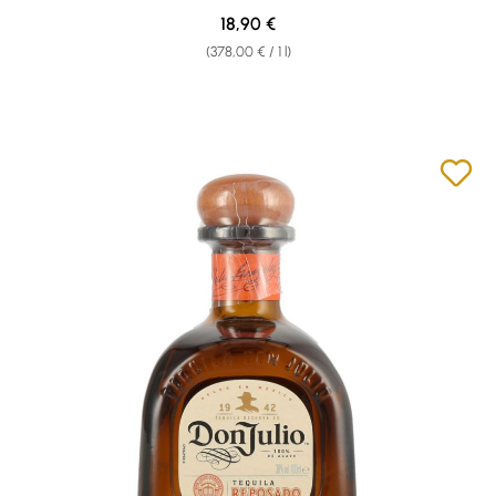
Regular price:
18,90 €
(378,00 € / 1 l)