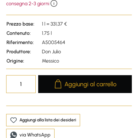
consegna 2-3 giorni
Prezzo base:
1 l = 331,37 €
Contenuto:
1.75 l
Riferimento:
A5005464
Produttore:
Don Julio
Origine:
Messico
Product Quantity: Enter the desire
Aggiungi al carrello
Aggiungi alla lista dei desideri
via WhatsApp