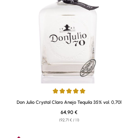
Average rating of 5 out of 5 stars
Don Julio Crystal Claro Anejo Tequila 35% vol. 0,70l
Regular price:
64,90 €
(92,71 € / 1 l)