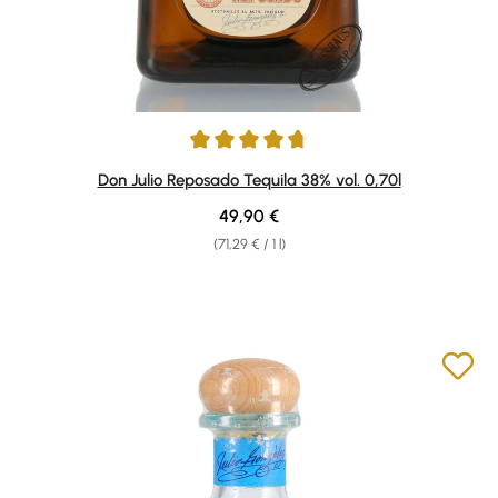
Average rating of 4.76 out of 5 stars
Don Julio Reposado Tequila 38% vol. 0,70l
Regular price:
49,90 €
(71,29 € / 1 l)