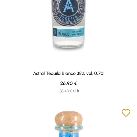
Astral Tequila Blanco 38% vol. 0,70l
Regular price:
26,90 €
(38,43 € / 1 l)