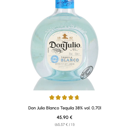
Average rating of 4.86 out of 5 stars
Don Julio Blanco Tequila 38% vol. 0,70l
Regular price:
45,90 €
(65,57 € / 1 l)