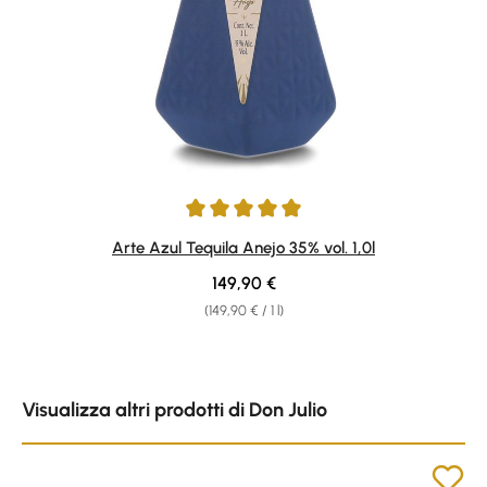
Average rating of 5 out of 5 stars
Arte Azul Tequila Anejo 35% vol. 1,0l
Regular price:
149,90 €
(149,90 € / 1 l)
Skip product gallery
Visualizza altri prodotti di Don Julio