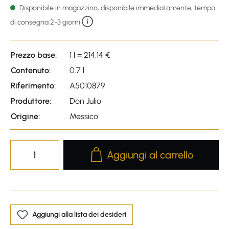
Disponibile in magazzino, disponibile immediatamente, tempo
di consegna 2-3 giorni
Prezzo base:
1 l = 214,14 €
Contenuto:
0.7 l
Riferimento:
A5010879
Produttore:
Don Julio
Origine:
Messico
Product Quantity: Enter the desire
Aggiungi al carrello
Aggiungi alla lista dei desideri