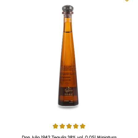
Average rating of 5 out of 5 stars
Don Julio 1942 Tequila 38% vol. 0,05l Miniatura