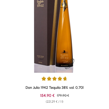
Average rating of 4.84 out of 5 stars
Don Julio 1942 Tequila 38% vol. 0,70l
Sale price:
154,90 €
Regular price:
179,90 €
(221,29 € / 1 l)