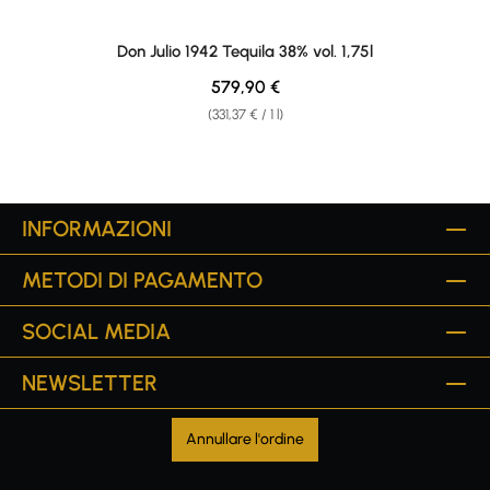
Don Julio 1942 Tequila 38% vol. 1,75l
Regular price:
579,90 €
(331,37 € / 1 l)
INFORMAZIONI
METODI DI PAGAMENTO
SOCIAL MEDIA
NEWSLETTER
Annullare l'ordine