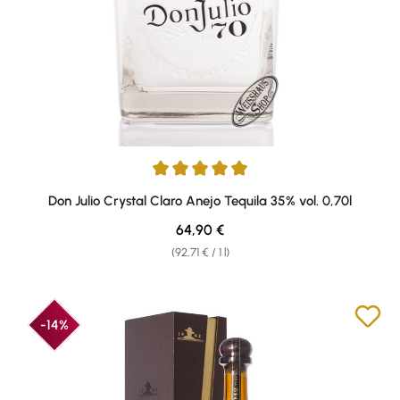
Average rating of 5 out of 5 stars
Don Julio Crystal Claro Anejo Tequila 35% vol. 0,70l
Regular price:
64,90 €
(92,71 € / 1 l)
-14%