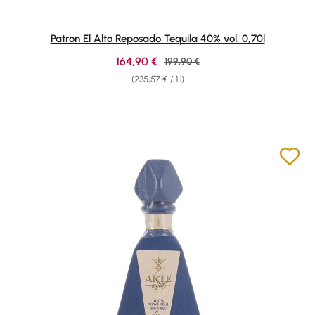
Patron El Alto Reposado Tequila 40% vol. 0,70l
Sale price:
164,90 €
Regular price:
199,90 €
(235,57 € / 1 l)