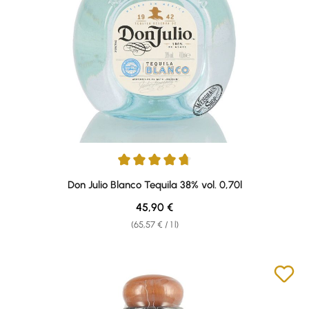
Average rating of 4.86 out of 5 stars
Don Julio Blanco Tequila 38% vol. 0,70l
Regular price:
45,90 €
(65,57 € / 1 l)