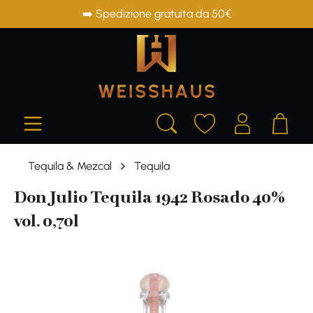
➡️ Spedizione gratuita da 50€
in content
Tequila & Mezcal
Tequila
Don Julio Tequila 1942 Rosado 40%
vol. 0,70l
Skip image gallery