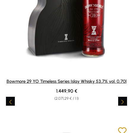
Bowmore 29 YO Timeless Series Islay Whisky 53,7% vol. 0,70l
Regular price:
1.449,90 €
(2.071,29 € / 1 l)