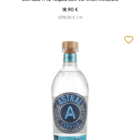
Regular price:
18,90 €
(378,00 € / 1 l)