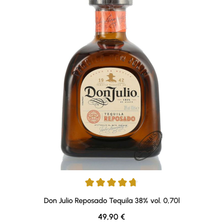
Average rating of 4.76 out of 5 stars
Don Julio Reposado Tequila 38% vol. 0,70l
Regular price:
49,90 €