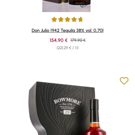
Average rating of 4.84 out of 5 stars
Don Julio 1942 Tequila 38% vol. 0,70l
Sale price:
154,90 €
Regular price:
179,90 €
(221,29 € / 1 l)