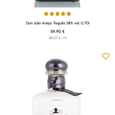
Average rating of 4.91 out of 5 stars
Don Julio Anejo Tequila 38% vol. 0,70l
Regular price:
59,90 €
(85,57 € / 1 l)