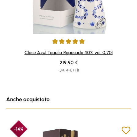
Average rating of 5 out of 5 stars
Clase Azul Tequila Reposado 40% vol. 0,70l
Regular price:
219,90 €
(314,14 € / 1 l)
Skip product gallery
Anche acquistato
-14%