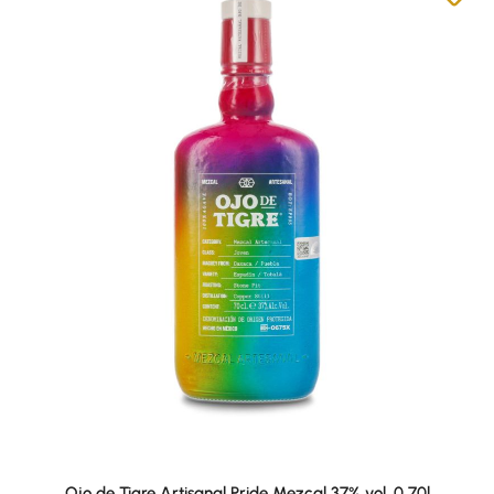
Ojo de Tigre Artisanal Pride Mezcal 37% vol. 0,70l