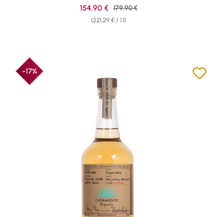
Sale price:
154,90 €
Regular price:
179,90 €
(221,29 € / 1 l)
-17%