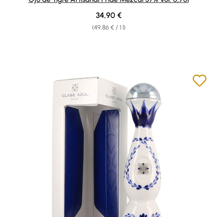
Regular price:
34,90 €
(49,86 € / 1 l)