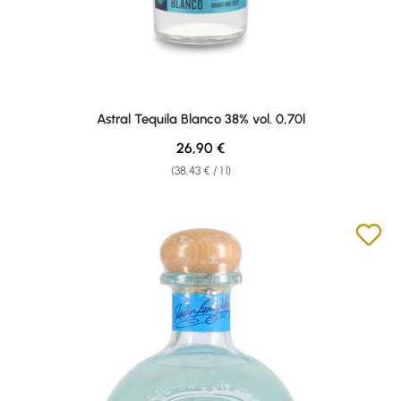
Astral Tequila Blanco 38% vol. 0,70l
Regular price:
26,90 €
(38,43 € / 1 l)