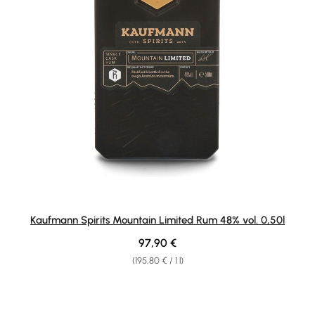
Kaufmann Spirits Mountain Limited Rum 48% vol. 0,50l
Regular price:
97,90 €
(195,80 € / 1 l)