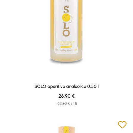
SOLO aperitivo analcolico 0,50 l
Regular price:
26,90 €
(53,80 € / 1 l)