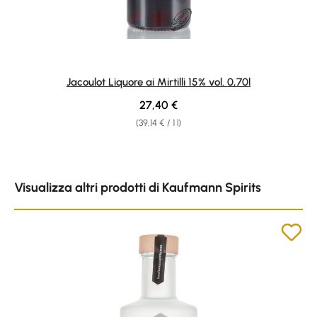
Jacoulot Liquore ai Mirtilli 15% vol. 0,70l
Regular price:
27,40 €
(39,14 € / 1 l)
Skip product gallery
Visualizza altri prodotti di Kaufmann Spirits