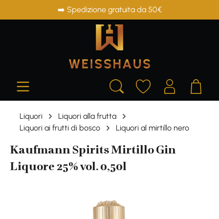
➡️ Spedizione gratuita da 50€
in content
Liquori
Liquori alla frutta
Liquori ai frutti di bosco
Liquori al mirtillo nero
Kaufmann Spirits Mirtillo Gin
Liquore 25% vol. 0,50l
Skip image gallery