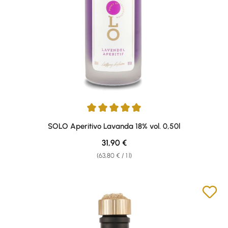
Average rating of 5 out of 5 stars
SOLO Aperitivo Lavanda 18% vol. 0,50l
Regular price:
31,90 €
(63,80 € / 1 l)