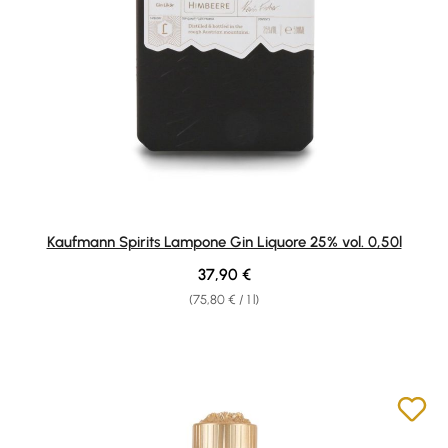
Kaufmann Spirits Lampone Gin Liquore 25% vol. 0,50l
Regular price:
37,90 €
(75,80 € / 1 l)