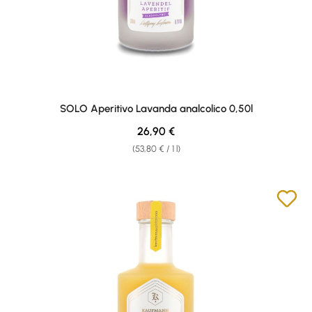
SOLO Aperitivo Lavanda analcolico 0,50l
Regular price:
26,90 €
(53,80 € / 1 l)