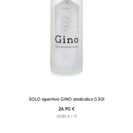
SOLO aperitivo GINO analcolico 0,50l
Regular price:
26,90 €
(53,80 € / 1 l)