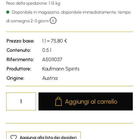
Peso della spedizione: 1.15 kg
Disponibile in magazzino, disponibile immediatamente, tempo
di consegna 2-3 giorni
Prezzo base:
1 l = 75,80 €
Contenuto:
0.5 l
Riferimento:
A5011037
Produttore:
Kaufmann Spirits
Origine:
Austria
Product Quantity: Enter the desire
Aggiungi al carrello
Aggiungi alla lista dei desideri