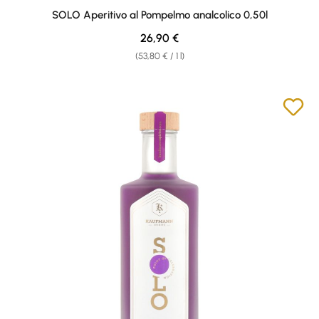
Average rating of 5 out of 5 stars
SOLO Aperitivo al Pompelmo analcolico 0,50l
Regular price:
26,90 €
(53,80 € / 1 l)