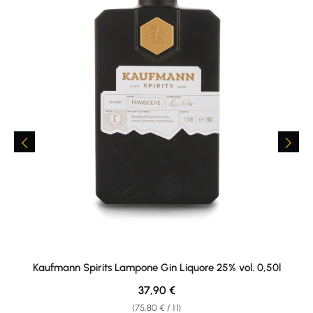
Kaufmann Spirits Lampone Gin Liquore 25% vol. 0,50l
Regular price:
37,90 €
(75,80 € / 1 l)