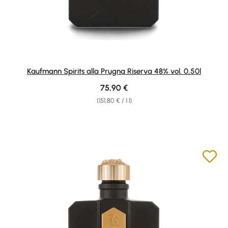
Kaufmann Spirits alla Prugna Riserva 48% vol. 0,50l
Regular price:
75,90 €
(151,80 € / 1 l)