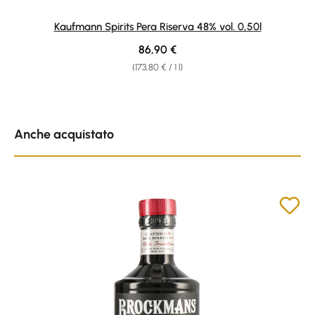
Kaufmann Spirits Pera Riserva 48% vol. 0,50l
Regular price:
86,90 €
(173,80 € / 1 l)
Skip product gallery
Anche acquistato