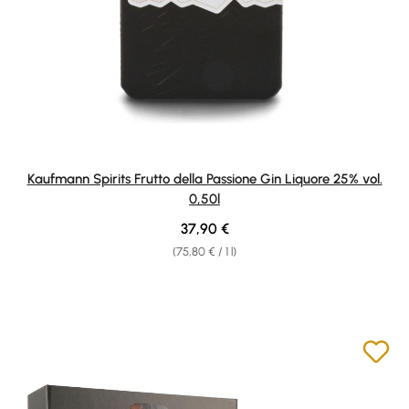
Kaufmann Spirits Frutto della Passione Gin Liquore 25% vol.
0,50l
Regular price:
37,90 €
(75,80 € / 1 l)