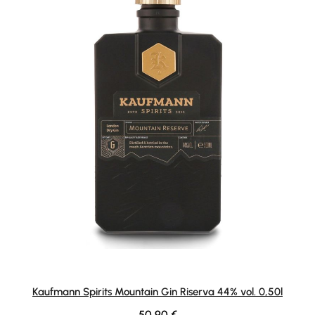
Kaufmann Spirits Mountain Gin Riserva 44% vol. 0,50l
Regular price:
50,90 €