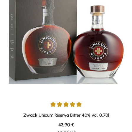
Average rating of 5 out of 5 stars
Zwack Unicum Riserva Bitter 40% vol. 0,70l
Regular price:
43,90 €