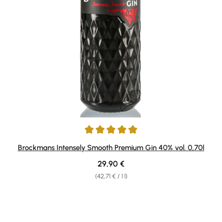
Average rating of 4.91 out of 5 stars
Brockmans Intensely Smooth Premium Gin 40% vol. 0,70l
Regular price:
29,90 €
(42,71 € / 1 l)