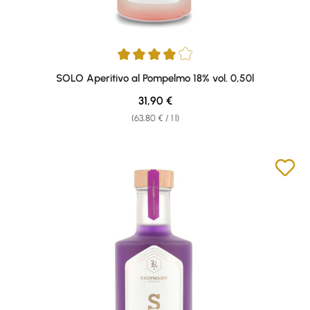
Average rating of 4 out of 5 stars
SOLO Aperitivo al Pompelmo 18% vol. 0,50l
Regular price:
31,90 €
(63,80 € / 1 l)