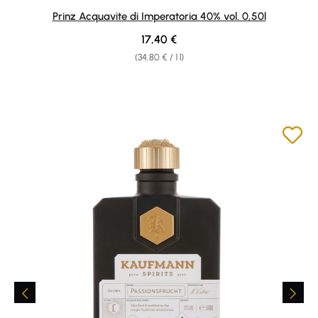
Average rating of 4.94 out of 5 stars
Prinz Acquavite di Imperatoria 40% vol. 0,50l
Regular price:
17,40 €
(34,80 € / 1 l)