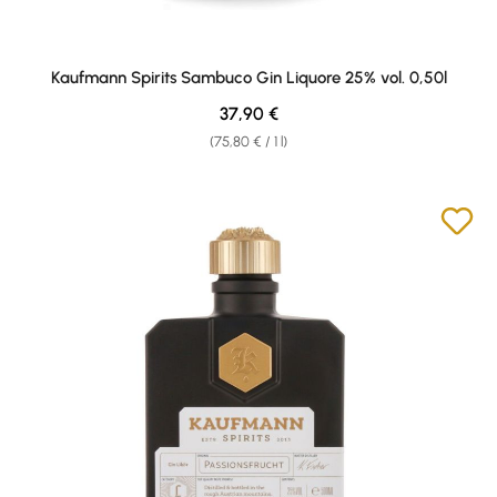
Kaufmann Spirits Sambuco Gin Liquore 25% vol. 0,50l
Regular price:
37,90 €
(75,80 € / 1 l)