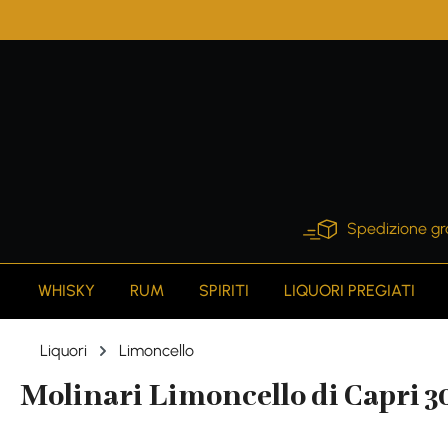
search
Skip to main navigation
Spedizione gr
WHISKY
RUM
SPIRITI
LIQUORI PREGIATI
Liquori
Limoncello
Molinari Limoncello di Capri 30