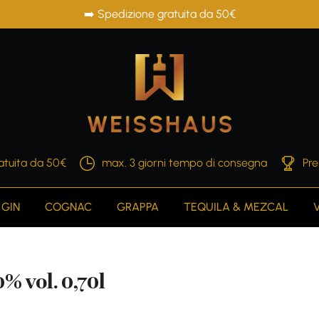
➡️ Spedizione gratuita da 50€
atuita da 50€
max. 3 giorni tempo di consegna
Pre
GIN
COGNAC
GRAPPA
TEQUILA & MEZCAL
% vol. 0,70l