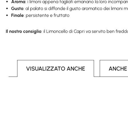
Aroma
: i limoni appena tagliati emanano la loro incompar
Gusto
: al palato si diffonde il gusto aromatico dei limoni ma
Finale
: persistente e fruttato
Il nostro consiglio
: il Limoncello di Capri va servito ben fred
VISUALIZZATO ANCHE
ANCHE
Skip product gallery