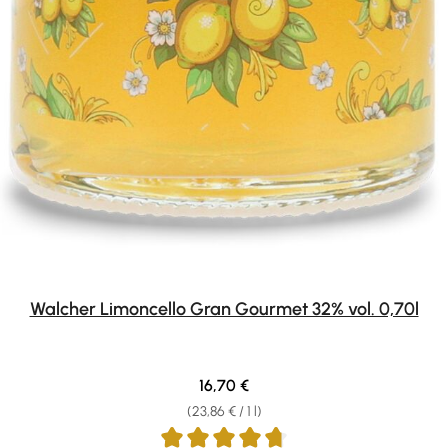
Walcher Limoncello Gran Gourmet 32% vol. 0,70l
Regular price:
16,70 €
(23,86 € / 1 l)