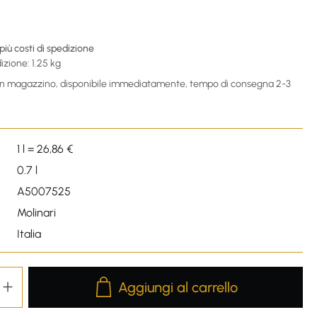
 più costi di spedizione
izione: 1.25 kg
 in magazzino, disponibile immediatamente, tempo di consegna 2-3
1 l = 26,86 €
0.7 l
A5007525
Molinari
Italia
Product Quantity: Enter the desired amou
Aggiungi al carrello