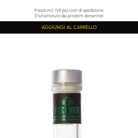
Prezzi incl. IVA più costi di spedizione
Etichettatura dei prodotti alimentari
AGGIUNGI AL CARRELLO