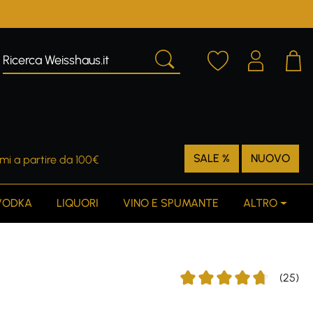
SALE %
NUOVO
mi a partire da 100€
VODKA
LIQUORI
VINO E SPUMANTE
ALTRO
(25)
Average rating of 4.84 out o