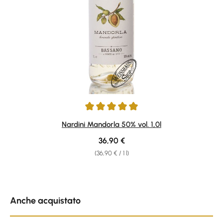
Average rating of 4.89 out of 5 stars
Nardini Mandorla 50% vol. 1,0l
Regular price:
36,90 €
(36,90 € / 1 l)
Skip product gallery
Anche acquistato