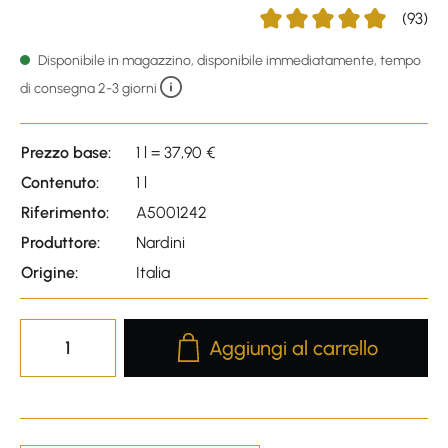
(93)
Average rating of 4.88 out 
Disponibile in magazzino, disponibile immediatamente, tempo
di consegna 2-3 giorni
Prezzo base:
1 l = 37,90 €
Contenuto:
1 l
Riferimento:
A5001242
Produttore:
Nardini
Origine:
Italia
Product Quantity: Enter the desire
Aggiungi al carrello