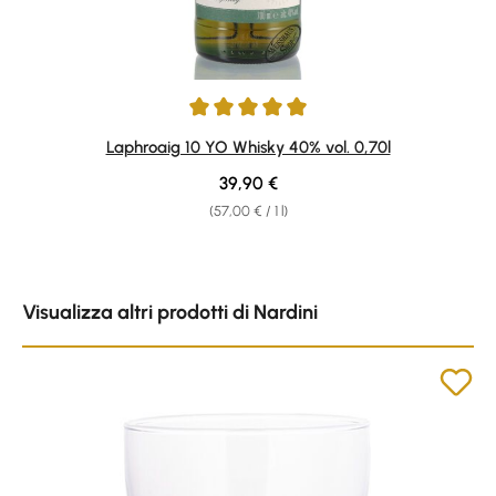
Average rating of 4.91 out of 5 stars
Laphroaig 10 YO Whisky 40% vol. 0,70l
Regular price:
39,90 €
(57,00 € / 1 l)
Skip product gallery
Visualizza altri prodotti di Nardini