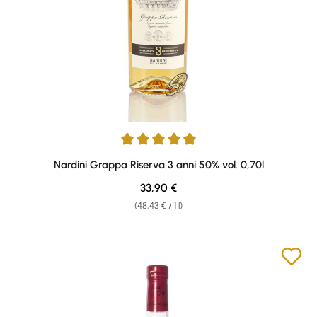
Average rating of 4.92 out of 5 stars
Nardini Grappa Riserva 3 anni 50% vol. 0,70l
Regular price:
33,90 €
(48,43 € / 1 l)