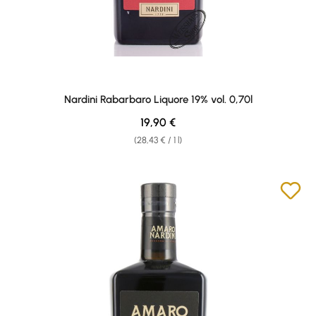
Nardini Rabarbaro Liquore 19% vol. 0,70l
Regular price:
19,90 €
(28,43 € / 1 l)