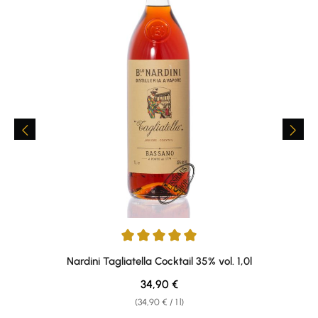
Average rating of 5 out of 5 stars
Nardini Tagliatella Cocktail 35% vol. 1,0l
Regular price:
34,90 €
(34,90 € / 1 l)