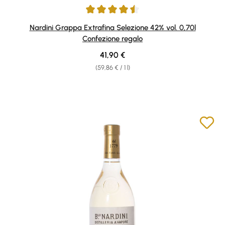
Average rating of 4.59 out of 5 stars
Nardini Grappa Extrafina Selezione 42% vol. 0,70l
Confezione regalo
Regular price:
41,90 €
(59,86 € / 1 l)