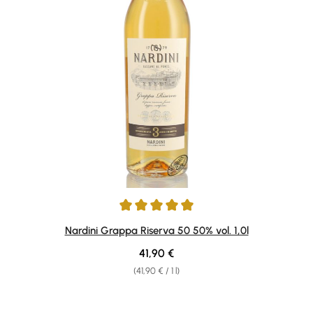
Average rating of 4.9 out of 5 stars
Nardini Grappa Riserva 50 50% vol. 1,0l
Regular price:
41,90 €
(41,90 € / 1 l)