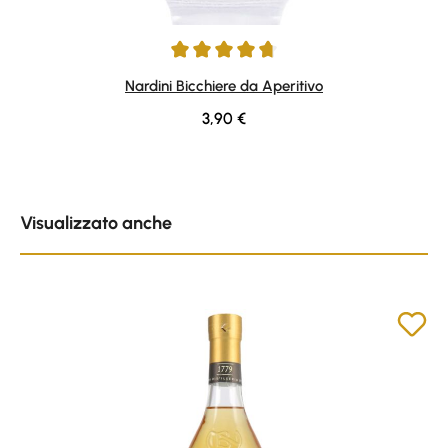
Average rating of 4.77 out of 5 stars
Nardini Bicchiere da Aperitivo
Regular price:
3,90 €
Skip product gallery
Visualizzato anche