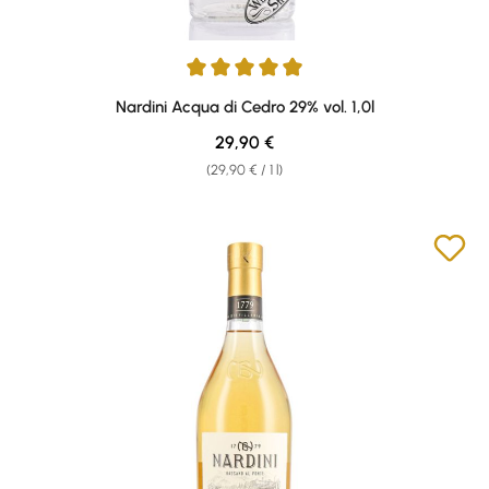
Average rating of 4.89 out of 5 stars
Nardini Acqua di Cedro 29% vol. 1,0l
Regular price:
29,90 €
(29,90 € / 1 l)