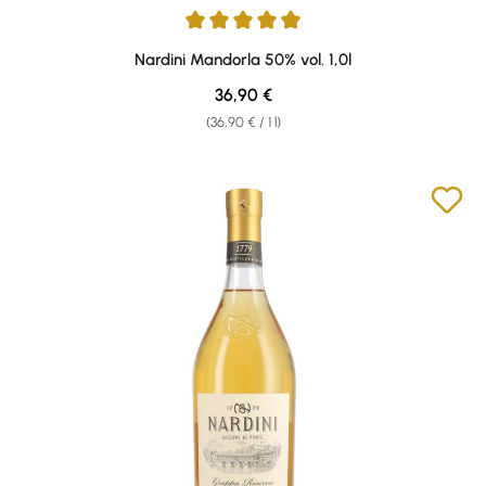
Average rating of 4.89 out of 5 stars
Nardini Mandorla 50% vol. 1,0l
Regular price:
36,90 €
(36,90 € / 1 l)