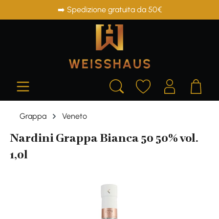
➡️ Spedizione gratuita da 50€
in content
Grappa
Veneto
Nardini Grappa Bianca 50 50% vol.
1,0l
Skip image gallery