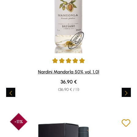
Average rating of 4.89 out of 5 stars
Nardini Mandorla 50% vol. 1,0l
Regular price:
36,90 €
(36,90 € / 1 l)
-11%