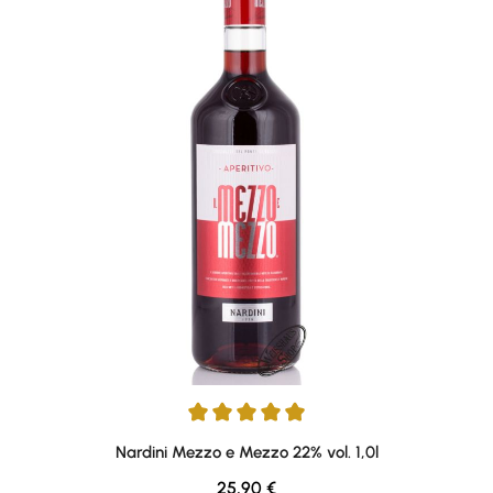
Average rating of 4.97 out of 5 stars
Nardini Mezzo e Mezzo 22% vol. 1,0l
Regular price:
25,90 €