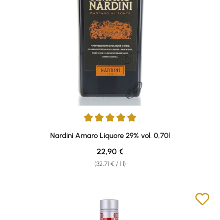
Average rating of 5 out of 5 stars
Nardini Amaro Liquore 29% vol. 0,70l
Regular price:
22,90 €
(32,71 € / 1 l)