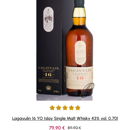
Average rating of 4.95 out of 5 stars
Lagavulin 16 YO Islay Single Malt Whisky 43% vol. 0,70l
Sale price:
79,90 €
Regular price:
89,90 €