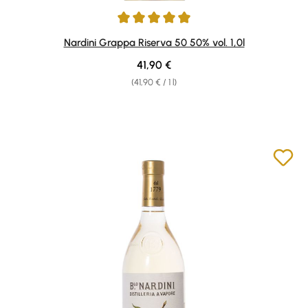
Average rating of 4.9 out of 5 stars
Nardini Grappa Riserva 50 50% vol. 1,0l
Regular price:
41,90 €
(41,90 € / 1 l)