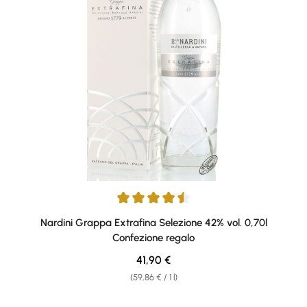
Average rating of 4.59 out of 5 stars
Nardini Grappa Extrafina Selezione 42% vol. 0,70l
Confezione regalo
Regular price:
41,90 €
(59,86 € / 1 l)