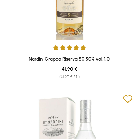
Average rating of 4.9 out of 5 stars
Nardini Grappa Riserva 50 50% vol. 1,0l
Regular price:
41,90 €
(41,90 € / 1 l)