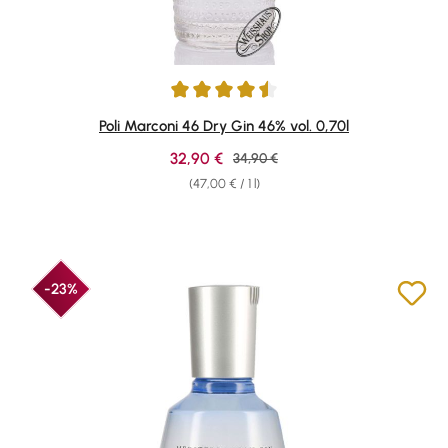
Average rating of 4.57 out of 5 stars
Poli Marconi 46 Dry Gin 46% vol. 0,70l
Sale price:
32,90 €
Regular price:
34,90 €
(47,00 € / 1 l)
-23%