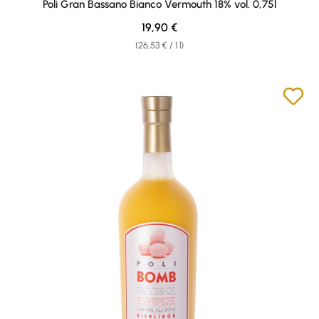
Poli Gran Bassano Bianco Vermouth 18% vol. 0,75l
Regular price:
19,90 €
(26,53 € / 1 l)