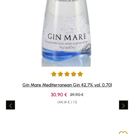
Average rating of 4.91 out of 5 stars
Gin Mare Mediterranean Gin 42,7% vol. 0,70l
Sale price:
30,90 €
Regular price:
39,90 €
(44,14 € / 1 l)