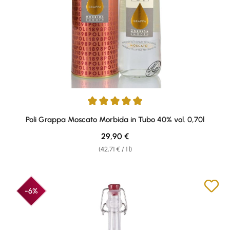
Average rating of 4.88 out of 5 stars
Poli Grappa Moscato Morbida in Tubo 40% vol. 0,70l
Regular price:
29,90 €
(42,71 € / 1 l)
-6%