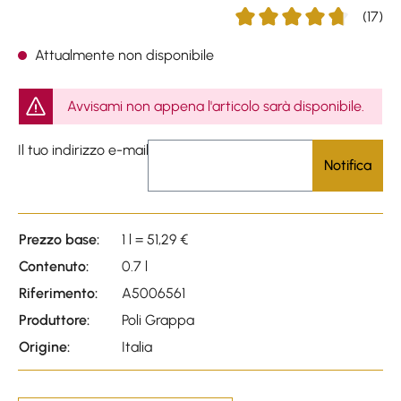
(17)
Average rating of 4.76 out 
Attualmente non disponibile
Avvisami non appena l'articolo sarà disponibile.
Il tuo indirizzo e-mail
Notifica
Prezzo base:
1 l = 51,29 €
Contenuto:
0.7 l
Riferimento:
A5006561
Produttore:
Poli Grappa
Origine:
Italia