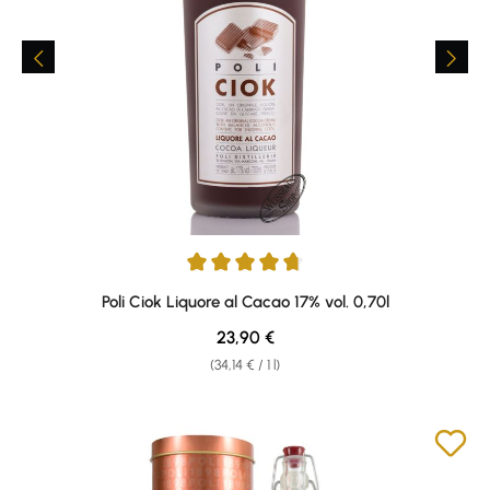
Average rating of 4.75 out of 5 stars
Poli Ciok Liquore al Cacao 17% vol. 0,70l
Regular price:
23,90 €
(34,14 € / 1 l)