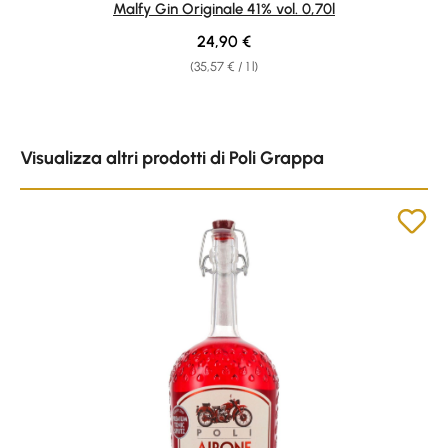
Malfy Gin Originale 41% vol. 0,70l
Regular price:
24,90 €
(35,57 € / 1 l)
Skip product gallery
Visualizza altri prodotti di Poli Grappa