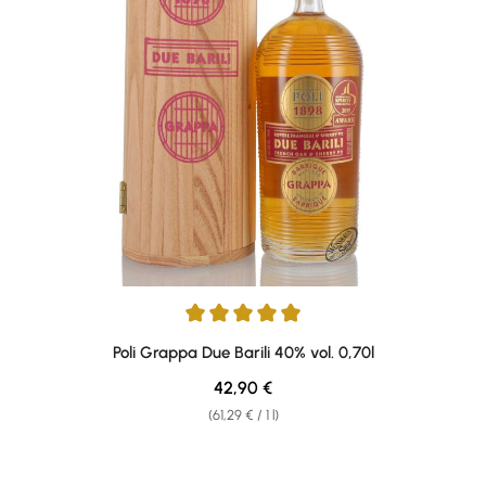
Average rating of 4.9 out of 5 stars
Poli Grappa Due Barili 40% vol. 0,70l
Regular price:
42,90 €
(61,29 € / 1 l)