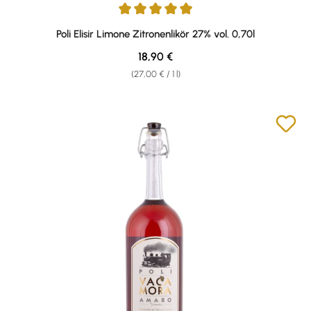
Average rating of 4.88 out of 5 stars
Poli Elisir Limone Zitronenlikör 27% vol. 0,70l
Regular price:
18,90 €
(27,00 € / 1 l)