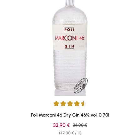
Average rating of 4.57 out of 5 stars
Poli Marconi 46 Dry Gin 46% vol. 0,70l
Sale price:
32,90 €
Regular price:
34,90 €
(47,00 € / 1 l)