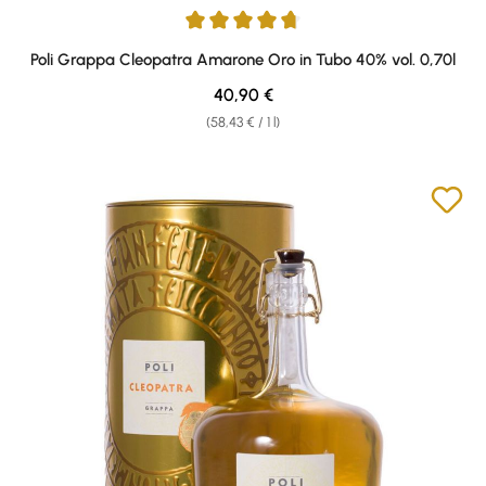
Average rating of 4.86 out of 5 stars
Poli Grappa Cleopatra Amarone Oro in Tubo 40% vol. 0,70l
Regular price:
40,90 €
(58,43 € / 1 l)