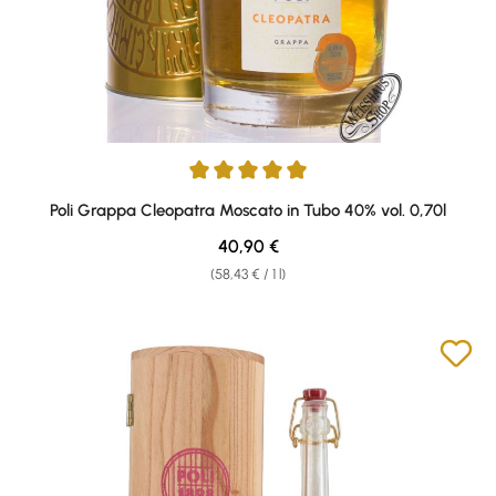
Average rating of 4.93 out of 5 stars
Poli Grappa Cleopatra Moscato in Tubo 40% vol. 0,70l
Regular price:
40,90 €
(58,43 € / 1 l)