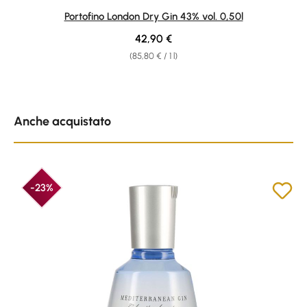
Average rating of 4.91 out of 5 stars
Portofino London Dry Gin 43% vol. 0,50l
Regular price:
42,90 €
(85,80 € / 1 l)
Skip product gallery
Anche acquistato
-23%