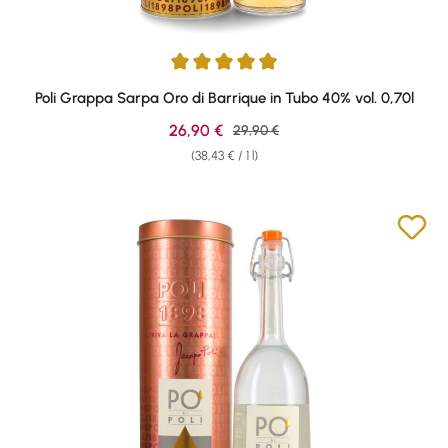
Average rating of 4.9 out of 5 stars
Poli Grappa Sarpa Oro di Barrique in Tubo 40% vol. 0,70l
Sale price:
26,90 €
Regular price:
29,90 €
(38,43 € / 1 l)