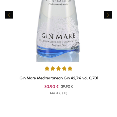
Average rating of 4.91 out of 5 stars
Gin Mare Mediterranean Gin 42,7% vol. 0,70l
Sale price:
30,90 €
Regular price:
39,90 €
(44,14 € / 1 l)