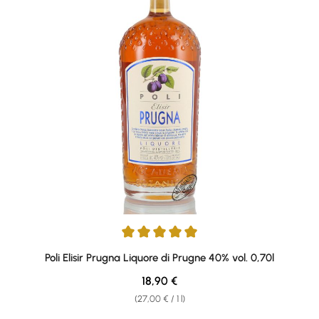
Average rating of 5 out of 5 stars
Poli Elisir Prugna Liquore di Prugne 40% vol. 0,70l
Regular price:
18,90 €
(27,00 € / 1 l)