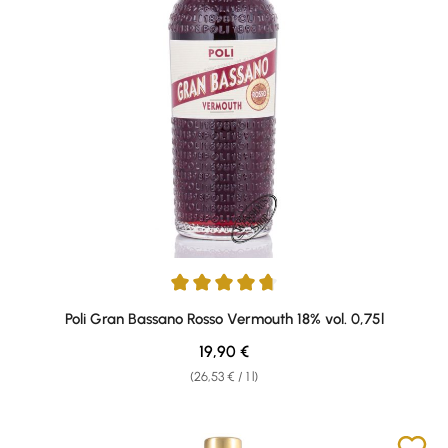
Average rating of 4.83 out of 5 stars
Poli Gran Bassano Rosso Vermouth 18% vol. 0,75l
Regular price:
19,90 €
(26,53 € / 1 l)