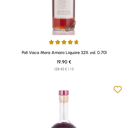
Average rating of 4.78 out of 5 stars
Poli Vaca Mora Amaro Liquore 32% vol. 0,70l
Regular price:
19,90 €
(28,43 € / 1 l)