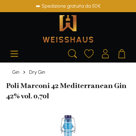
➡️ Spedizione gratuita da 50€
in content
Gin
Dry Gin
Poli Marconi 42 Mediterranean Gin
42% vol. 0,70l
Skip image gallery