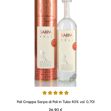
Average rating of 4.9 out of 5 stars
Poli Grappa Sarpa di Poli in Tubo 40% vol. 0,70l
Regular price:
26,90 €