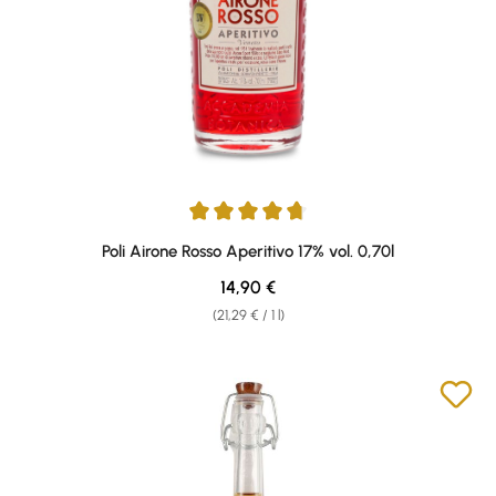
Average rating of 4.86 out of 5 stars
Poli Airone Rosso Aperitivo 17% vol. 0,70l
Regular price:
14,90 €
(21,29 € / 1 l)