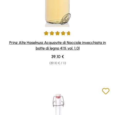
Average rating of 4.87 out of 5 stars
Prinz Alte Haselnuss Acquavite di Nocciole invecchiata in
botte di legno 41% vol. 1,0l
Regular price:
39,10 €
(39,10 € / 1 l)