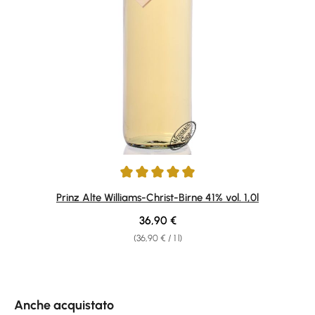
Average rating of 4.95 out of 5 stars
Prinz Alte Williams-Christ-Birne 41% vol. 1,0l
Regular price:
36,90 €
(36,90 € / 1 l)
Skip product gallery
Anche acquistato