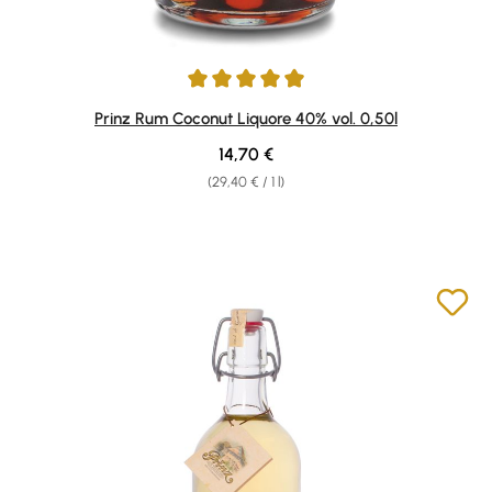
Average rating of 4.92 out of 5 stars
Prinz Rum Coconut Liquore 40% vol. 0,50l
Regular price:
14,70 €
(29,40 € / 1 l)