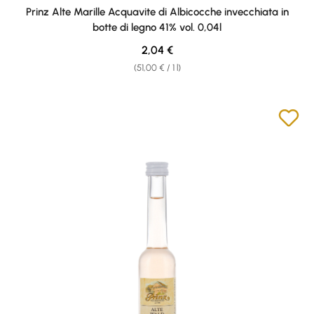
Average rating of 4.89 out of 5 stars
Prinz Alte Marille Acquavite di Albicocche invecchiata in
botte di legno 41% vol. 0,04l
Regular price:
2,04 €
(51,00 € / 1 l)