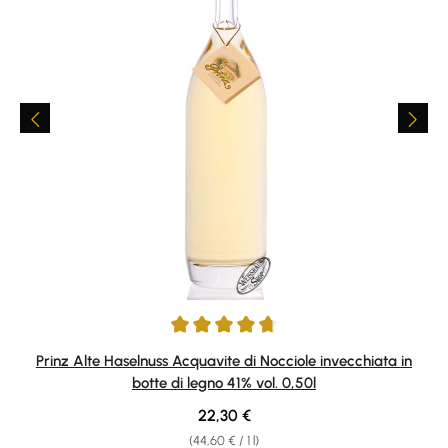
Average rating of 4.84 out of 5 stars
Prinz Alte Haselnuss Acquavite di Nocciole invecchiata in
botte di legno 41% vol. 0,50l
Regular price:
22,30 €
(44,60 € / 1 l)