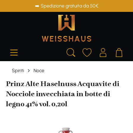
➡️ Spedizione gratuita da 50€
in content
Spiriti
Noce
Prinz Alte Haselnuss Acquavite di
Nocciole invecchiata in botte di
legno 41% vol. 0,20l
Skip image gallery