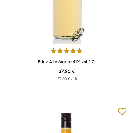
Average rating of 4.96 out of 5 stars
Prinz Alte Marille 41% vol. 1,0l
Regular price:
37,80 €
(37,80 € / 1 l)