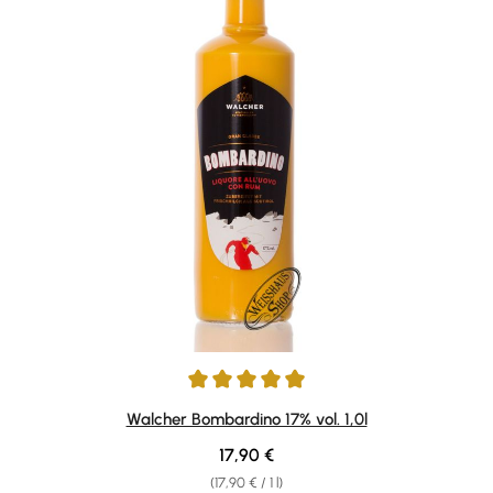
Average rating of 4.89 out of 5 stars
Walcher Bombardino 17% vol. 1,0l
Regular price:
17,90 €
(17,90 € / 1 l)