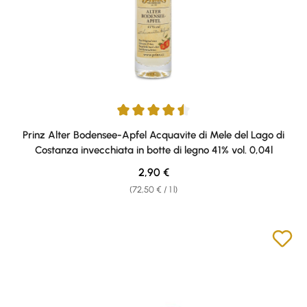
Average rating of 4.43 out of 5 stars
Prinz Alter Bodensee-Apfel Acquavite di Mele del Lago di
Costanza invecchiata in botte di legno 41% vol. 0,04l
Regular price:
2,90 €
(72,50 € / 1 l)