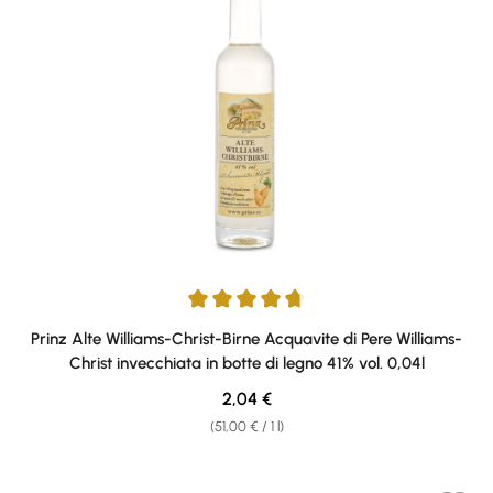
Average rating of 4.75 out of 5 stars
Prinz Alte Williams-Christ-Birne Acquavite di Pere Williams-
Christ invecchiata in botte di legno 41% vol. 0,04l
Regular price:
2,04 €
(51,00 € / 1 l)