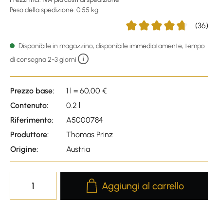
Peso della spedizione: 0.55 kg
(36)
Average rating of 4.78 out 
Disponibile in magazzino, disponibile immediatamente, tempo
di consegna 2-3 giorni
Prezzo base:
1 l = 60,00 €
Contenuto:
0.2 l
Riferimento:
A5000784
Produttore:
Thomas Prinz
Origine:
Austria
Product Quantity: Enter the desire
Aggiungi al carrello