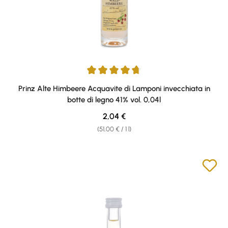
Average rating of 4.75 out of 5 stars
Prinz Alte Himbeere Acquavite di Lamponi invecchiata in
botte di legno 41% vol. 0,04l
Regular price:
2,04 €
(51,00 € / 1 l)