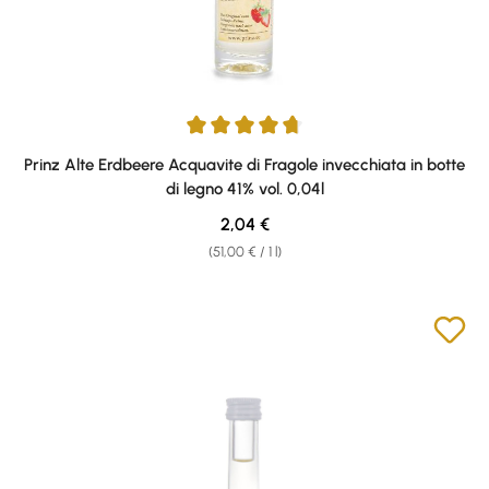
Average rating of 4.67 out of 5 stars
Prinz Alte Erdbeere Acquavite di Fragole invecchiata in botte
di legno 41% vol. 0,04l
Regular price:
2,04 €
(51,00 € / 1 l)