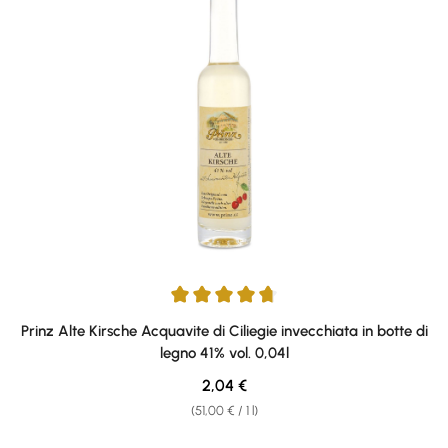
Average rating of 4.87 out of 5 stars
Prinz Alte Kirsche Acquavite di Ciliegie invecchiata in botte di
legno 41% vol. 0,04l
Regular price:
2,04 €
(51,00 € / 1 l)