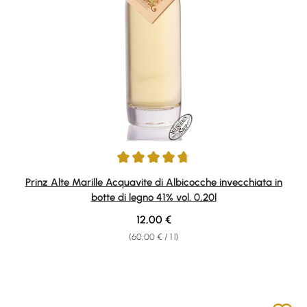
Average rating of 4.87 out of 5 stars
Prinz Alte Marille Acquavite di Albicocche invecchiata in
botte di legno 41% vol. 0,20l
Regular price:
12,00 €
(60,00 € / 1 l)