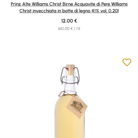
Average rating of 4.8 out of 5 stars
Prinz Alte Williams Christ Birne Acquavite di Pere Williams
Christ invecchiata in botte di legno 41% vol. 0,20l
Regular price:
12,00 €
(60,00 € / 1 l)