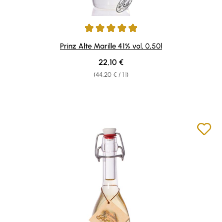
Average rating of 4.96 out of 5 stars
Prinz Alte Marille 41% vol. 0,50l
Regular price:
22,10 €
(44,20 € / 1 l)