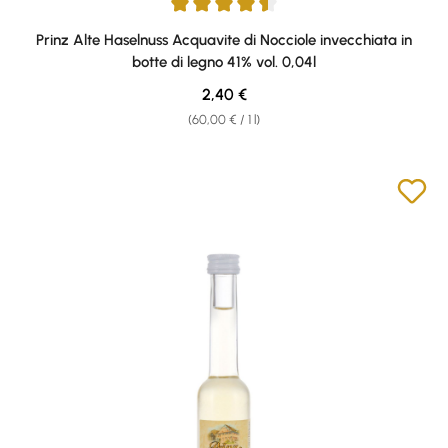
Average rating of 4.57 out of 5 stars
Prinz Alte Haselnuss Acquavite di Nocciole invecchiata in
botte di legno 41% vol. 0,04l
Regular price:
2,40 €
(60,00 € / 1 l)